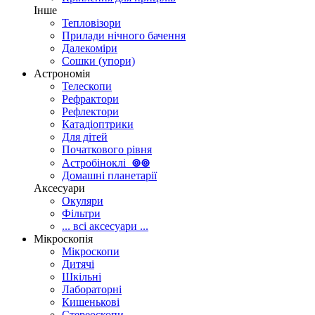
Інше
Тепловізори
Прилади нічного бачення
Далекоміри
Сошки (упори)
Астрономія
Телескопи
Рефрактори
Рефлектори
Катадіоптрики
Для дітей
Початкового рівня
Астробіноклі
⊚
⊚
Домашні планетарії
Аксесуари
Окуляри
Фільтри
... всі аксесуари ...
Мікроскопія
Мікроскопи
Дитячі
Шкільні
Лабораторні
Кишенькові
Стереоскопи