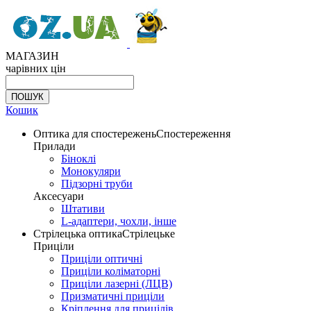
МАГАЗИН
чарівних цін
Кошик
Оптика для спостережень
Спостереження
Прилади
Біноклі
Монокуляри
Підзорні труби
Аксесуари
Штативи
L-адаптери, чохли, інше
Стрілецька оптика
Стрілецьке
Приціли
Приціли оптичні
Приціли коліматорні
Приціли лазерні (ЛЦВ)
Призматичні приціли
Кріплення для прицілів