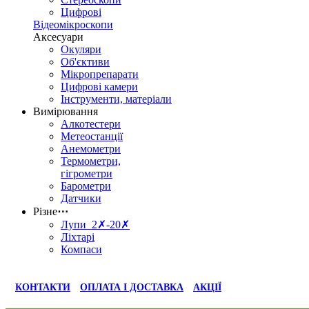
Цифрові
Відеомікроскопи
Аксесуари
Окуляри
Об'єктиви
Мікропрепарати
Цифрові камери
Інструменти, матеріали
Вимірювання
Алкотестери
Метеостанції
Анемометри
Термометри,
гігрометри
Барометри
Датчики
Різне
⋯
Лупи 2✗-20✗
Ліхтарі
Компаси
КОНТАКТИ
ОПЛАТА І ДОСТАВКА
АКЦІЇ