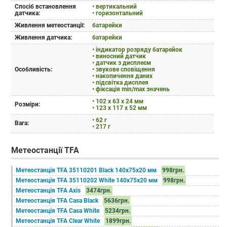
Спосіб встановлення
• вертикальний
датчика:
• горизонтальний
Живлення метеостанції:
батарейки
Живлення датчика:
батарейки
• індикатор розряду батарейок
• виносний датчик
• датчик з дисплеєм
Особливість:
• звукове сповіщення
• накопичення даних
• підсвітка дисплея
• фіксація min/max значень
• 102 x 63 x 24 мм
Розміри:
• 123 x 117 x 52 мм
• 62 г
Вага:
• 217 г
Метеостанції TFA
Метеостанція TFA 35110201 Black 140х75х20 мм
998грн.
Метеостанція TFA 35110202 White 140х75х20 мм
998грн.
Метеостанція TFA Axis
3474грн.
Метеостанція TFA Casa Black
5636грн.
Метеостанція TFA Casa White
5234грн.
Метеостанція TFA Clear White
1899грн.