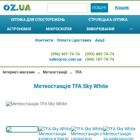
Кошик
ОПТИКА ДЛЯ СПОСТЕРЕЖЕНЬ
СТРІЛЕЦЬКА ОПТИКА
АСТРОНОМІЯ
МІКРОСКОПІЯ
ВИМІРЮВАННЯ
⋯
БІНОКЛІ
ШТАТИВИ
ПРИЦІЛИ ОПТИЧНІ
ТЕЛЕСКОПИ
МІКРОСКОПИ
АСТРОБІНОКЛІ
⊚
⊚
АЛКОТЕСТЕРИ
ЛУПИ 
Контакти
Оплата і доставка
Акції
МОНОКУЛЯРИ
L-АДАПТЕРИ, ЧОХЛИ, ІНШЕ
ПРИЦІЛИ КОЛІМАТОРНІ
Рефрактори
Дитячі
ДОМАШНІ ПЛАНЕТАРІЇ
МЕТЕОСТАНЦІЇ
ЛІХТАР
(096) 601-74-74
(093) 482-74-74
Рефлектори
ПІДЗОРНІ ТРУБИ
Шкільні
ПРИЦІЛИ ЛАЗЕРНІ (ЛЦВ)
АНЕМОМЕТРИ
КОМПА
sales@oz.com.ua
(066) 187-74-74
Катадіоптрики
Лабораторні
ПРИЗМАТИЧНІ ПРИЦІЛИ
ОКУЛЯРИ
ТЕРМОМЕТРИ,
ГІГРОМЕТРИ
Для дітей
Кишенькові
КРІПЛЕННЯ ДЛЯ ПРИЦІЛІВ
Інтернет-магазин
→
Метеостанції
→
TFA
ФІЛЬТРИ
БАРОМЕТРИ
Початкового рівня
Стереоскопи
... ВСІ АКСЕСУАРИ ...
Метеостанція TFA Sky White
ДАТЧИКИ
Цифрові
ТЕПЛОВІЗОРИ
ВІДЕОМІКРОСКОПИ
ПРИЛАДИ НІЧНОГО БАЧЕННЯ
ДАЛЕКОМІРИ
ОКУЛЯРИ
СОШКИ (УПОРИ)
ОБ'ЄКТИВИ
МІКРОПРЕПАРАТИ
ЦИФРОВІ КАМЕРИ