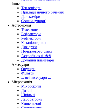
Інше
Тепловізори
Прилади нічного бачення
Далекоміри
Сошки (упори)
Астрономія
Телескопи
Рефрактори
Рефлектори
Катадіоптрики
Для дітей
Початкового рівня
Астробіноклі
⊚
⊚
Домашні планетарії
Аксесуари
Окуляри
Фільтри
... всі аксесуари ...
Мікроскопія
Мікроскопи
Дитячі
Шкільні
Лабораторні
Кишенькові
Стереоскопи