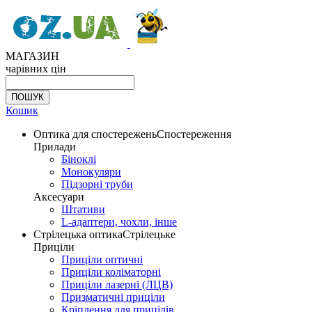
МАГАЗИН
чарівних цін
Кошик
Оптика для спостережень
Спостереження
Прилади
Біноклі
Монокуляри
Підзорні труби
Аксесуари
Штативи
L-адаптери, чохли, інше
Стрілецька оптика
Стрілецьке
Приціли
Приціли оптичні
Приціли коліматорні
Приціли лазерні (ЛЦВ)
Призматичні приціли
Кріплення для прицілів