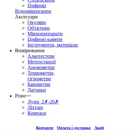
Цифрові
Відеомікроскопи
Аксесуари
Окуляри
Об'єктиви
Мікропрепарати
Цифрові камери
Інструменти, матеріали
Вимірювання
Алкотестери
Метеостанції
Анемометри
Термометри,
гігрометри
Барометри
Датчики
Різне
⋯
Лупи 2✗-20✗
Ліхтарі
Компаси
Контакти
Оплата і доставка
Акції