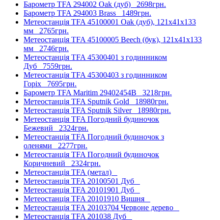
Барометр TFA 294002 Oak (дуб)
2698грн.
Барометр TFA 294003 Brass
1489грн.
Метеостанція TFA 45100001 Oak (дуб), 121х41х133
мм
2765грн.
Метеостанція TFA 45100005 Beech (бук), 121х41х133
мм
2746грн.
Метеостанція TFA 45300401 з годинником
Дуб
7559грн.
Метеостанція TFA 45300403 з годинником
Горіх
7695грн.
Барометр TFA Maritim 29402454B
3218грн.
Метеостанція TFA Sputnik Gold
18980грн.
Метеостанція TFA Sputnik Silver
18980грн.
Метеостанція TFA Погодний будиночок
Бежевий
2324грн.
Метеостанція TFA Погодний будиночок з
оленями
2277грн.
Метеостанція TFA Погодний будиночок
Коричневий
2324грн.
Метеостанція TFA (метал)
Метеостанція TFA 20100501 Дуб
Метеостанція TFA 20101901 Дуб
Метеостанція TFA 20101910 Вишня
Метеостанція TFA 20103704 Червоне дерево
Метеостанція TFA 201038 Дуб