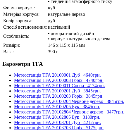
• тенденція атмосферного тиску
Форма корпуса:
куб
Матеріал корпуса:
натуральне дерево
Колір корпуса:
дуб
Спосіб встановлення:
настільний
• декоративний дизайн
Особливість:
• корпус з натурального дерева
Розміри:
146 x 115 x 115 мм
Вага:
390 г
Барометри TFA
Метеостанція TFA 20100001 Дуб
4640грн.
Метеостанція TFA 20100003 Горіх
4740грн.
Метеостанція TFA 20100011 Сосна
4174грн.
Метеостанція TFA 20100201 Дуб
3845грн.
Метеостанція TFA 20100203 Горіх
3845грн.
Метеостанція TFA 20100204 Червоне дерево
3845грн.
Метеостанція TFA 20100205 Бук
3845грн.
Метеостанція TFA 20102804 Червоне дерево
3477грн.
Метеостанція TFA 20102805 Бук
3180грн.
Метеостанція TFA 20103701 Дуб
4212грн.
Метеостанція TFA 20103703 Горіх
5175грн.