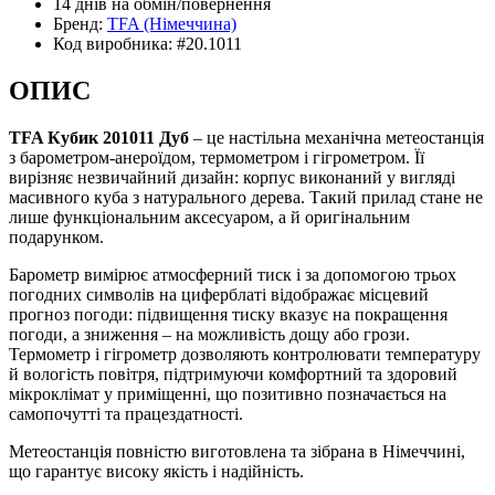
14 днів
на обмін/повернення
Бренд:
TFA
(Німеччина)
Код виробника:
#20.1011
ОПИС
TFA Кубик 201011 Дуб
– це настільна механічна метеостанція
з барометром-анероїдом, термометром і гігрометром. Її
вирізняє незвичайний дизайн: корпус виконаний у вигляді
масивного куба з натурального дерева. Такий прилад стане не
лише функціональним аксесуаром, а й оригінальним
подарунком.
Барометр вимірює атмосферний тиск і за допомогою трьох
погодних символів на циферблаті відображає місцевий
прогноз погоди: підвищення тиску вказує на покращення
погоди, а зниження – на можливість дощу або грози.
Термометр і гігрометр дозволяють контролювати температуру
й вологість повітря, підтримуючи комфортний та здоровий
мікроклімат у приміщенні, що позитивно позначається на
самопочутті та працездатності.
Метеостанція повністю виготовлена та зібрана в Німеччині,
що гарантує високу якість і надійність.