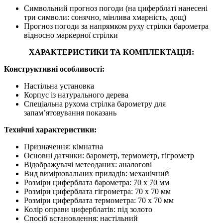
Символьний прогноз погоди (на циферблаті нанесені
три символи: сонячно, мінлива хмарність, дощ)
Прогноз погоди за напрямком руху стрілки барометра
відносно маркерної стрілки
ХАРАКТЕРИСТИКИ ТА КОМПЛЕКТАЦІЯ:
Конструктивні особливості:
Настільна установка
Корпус із натурального дерева
Спеціальна рухома стрілка барометру для
запам’ятовування показань
Технічні характеристики:
Призначення: кімнатна
Основні датчики: барометр, термометр, гігрометр
Відображувачі метеоданих: аналогові
Вид вимірювальних приладів: механічний
Розміри циферблата барометра: 70 x 70 мм
Розміри циферблата гігрометра: 70 x 70 мм
Розміри циферблата термометра: 70 x 70 мм
Колір оправи циферблатів: під золото
Спосіб встановлення: настільний