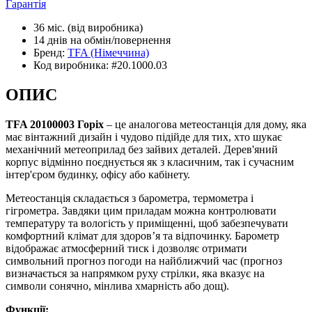
Гарантія
36 міс.
(від виробника)
14 днів
на обмін/повернення
Бренд:
TFA
(Німеччина)
Код виробника:
#20.1000.03
ОПИС
TFA 20100003 Горіх
– це аналогова метеостанція для дому, яка
має вінтажний дизайн і чудово підійде для тих, хто шукає
механічний метеоприлад без зайвих деталей. Дерев'яний
корпус відмінно поєднується як з класичним, так і сучасним
інтер'єром будинку, офісу або кабінету.
Метеостанція складається з барометра, термометра і
гігрометра. Завдяки цим приладам можна контролювати
температуру та вологість у приміщенні, щоб забезпечувати
комфортний клімат для здоровʼя та відпочинку. Барометр
відображає атмосферний тиск і дозволяє отримати
символьний прогноз погоди на найближчий час (прогноз
визначається за напрямком руху стрілки, яка вказує на
символи сонячно, мінлива хмарність або дощ).
Функції: