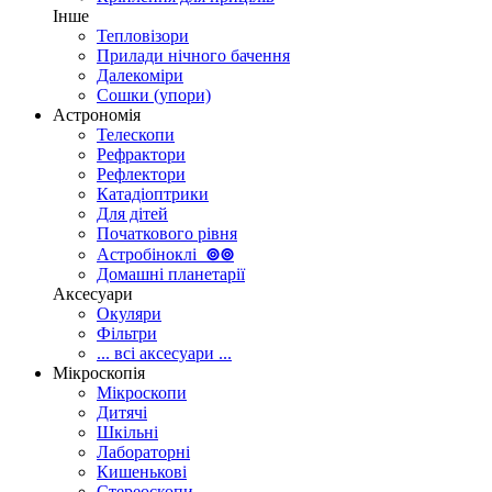
Інше
Тепловізори
Прилади нічного бачення
Далекоміри
Сошки (упори)
Астрономія
Телескопи
Рефрактори
Рефлектори
Катадіоптрики
Для дітей
Початкового рівня
Астробіноклі
⊚
⊚
Домашні планетарії
Аксесуари
Окуляри
Фільтри
... всі аксесуари ...
Мікроскопія
Мікроскопи
Дитячі
Шкільні
Лабораторні
Кишенькові
Стереоскопи