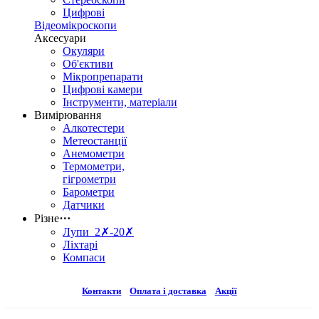
Цифрові
Відеомікроскопи
Аксесуари
Окуляри
Об'єктиви
Мікропрепарати
Цифрові камери
Інструменти, матеріали
Вимірювання
Алкотестери
Метеостанції
Анемометри
Термометри,
гігрометри
Барометри
Датчики
Різне
⋯
Лупи 2✗-20✗
Ліхтарі
Компаси
Контакти
Оплата і доставка
Акції