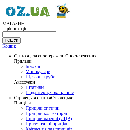
МАГАЗИН
чарівних цін
Кошик
Оптика для спостережень
Спостереження
Прилади
Біноклі
Монокуляри
Підзорні труби
Аксесуари
Штативи
L-адаптери, чохли, інше
Стрілецька оптика
Стрілецьке
Приціли
Приціли оптичні
Приціли коліматорні
Приціли лазерні (ЛЦВ)
Призматичні приціли
Кріплення для прицілів