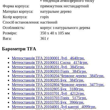
• тенденція атмосферного тиску
Форма корпуса:
прямокутник нестандартний
Матеріал корпуса:
натуральне дерево
Колір корпуса:
горіх
Спосіб встановлення:
настінний
Особливість:
корпус з натурального дерева
Розміри:
350 x 40 x 105 мм
Вага:
361 г
Барометри TFA
Метеостанція TFA 20100001 Дуб
4640грн.
Метеостанція TFA 20100011 Сосна
4174грн.
Метеостанція TFA 20100201 Дуб
3845грн.
Метеостанція TFA 20100203 Горіх
3845грн.
Метеостанція TFA 20100204 Червоне дерево
3845грн.
Метеостанція TFA 20100205 Бук
3845грн.
Метеостанція TFA 20102804 Червоне дерево
3477грн.
Метеостанція TFA 20102805 Бук
3180грн.
Метеостанція TFA 20103701 Дуб
4212грн.
Метеостанція TFA 20103703 Горіх
5175грн.
Метеостанція TFA 20103705 Бук
3966грн.
Метеостанція TFA 20104001 Дуб кантрі
4099грн.