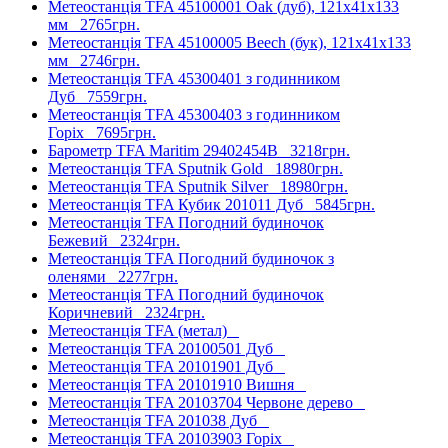
Метеостанція TFA 45100001 Oak (дуб), 121х41х133
мм
2765грн.
Метеостанція TFA 45100005 Beech (бук), 121х41х133
мм
2746грн.
Метеостанція TFA 45300401 з годинником
Дуб
7559грн.
Метеостанція TFA 45300403 з годинником
Горіх
7695грн.
Барометр TFA Maritim 29402454B
3218грн.
Метеостанція TFA Sputnik Gold
18980грн.
Метеостанція TFA Sputnik Silver
18980грн.
Метеостанція TFA Кубик 201011 Дуб
5845грн.
Метеостанція TFA Погодний будиночок
Бежевий
2324грн.
Метеостанція TFA Погодний будиночок з
оленями
2277грн.
Метеостанція TFA Погодний будиночок
Коричневий
2324грн.
Метеостанція TFA (метал)
Метеостанція TFA 20100501 Дуб
Метеостанція TFA 20101901 Дуб
Метеостанція TFA 20101910 Вишня
Метеостанція TFA 20103704 Червоне дерево
Метеостанція TFA 201038 Дуб
Метеостанція TFA 20103903 Горіх