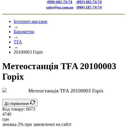
(096) 601-74-74
(093) 482-74-74
sales@oz.com.ua
(066) 187-74-74
Інтернет-магазин
→
Барометри
→
TFA
→
20100003 Горіх
Метеостанція TFA 20100003
Горіх
До порівняння
Код товару:
6073
4740
грн
знижка 2% при замовленні на сайті