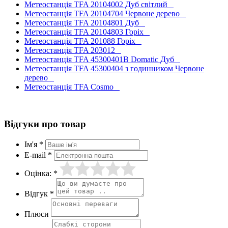
Метеостанція TFA 20104002 Дуб світлий
Метеостанція TFA 20104704 Червоне дерево
Метеостанція TFA 20104801 Дуб
Метеостанція TFA 20104803 Горіх
Метеостанція TFA 201088 Горіх
Метеостанція TFA 203012
Метеостанція TFA 45300401B Domatic Дуб
Метеостанція TFA 45300404 з годинником Червоне
дерево
Метеостанція TFA Cosmo
Відгуки про товар
Ім'я *
E-mail *
Оцінка: *
Відгук *
Плюси