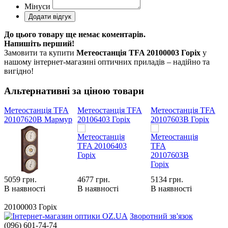
Мінуси
До цього товару ще немає коментарів.
Напишіть перший!
Замовити та купити
Метеостанція TFA 20100003 Горіх
у
нашому інтернет-магазині оптичних приладів – надійно та
вигідно!
Альтернативні за ціною товари
Метеостанція TFA
Метеостанція TFA
Метеостанція TFA
М
20107620B Мармур
20106403 Горіх
20107603B Горіх
2
5059
грн.
4677
грн.
5134
грн.
4
В наявності
В наявності
В наявності
В
20100003 Горіх
Зворотний зв'язок
(096) 601-74-74