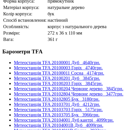
Форма корпуса:
прямокутник
Матеріал корпуса:
натуральне дерево
Колір корпуса:
бук
Спосіб встановлення:
настінний
Особливість:
корпус з натурального дерева
Розміри:
272 x 36 x 110 мм
Вага:
361 г
Барометри TFA
Метеостанція TFA 20100001 Дуб
4640грн.
Метеостанція TFA 20100003 Горіх
4740грн.
Метеостанція TFA 20100011 Сосна
4174грн.
Метеостанція TFA 20100201 Дуб
3845грн.
Метеостанція TFA 20100203 Горіх
3845грн.
Метеостанція TFA 20100204 Червоне дерево
3845грн.
Метеостанція TFA 20102804 Червоне дерево
3477грн.
Метеостанція TFA 20102805 Бук
3180грн.
Метеостанція TFA 20103701 Дуб
4212грн.
Метеостанція TFA 20103703 Горіх
5175грн.
Метеостанція TFA 20103705 Бук
3966грн.
Метеостанція TFA 20104001 Дуб кантрі
4099грн.
Метеостанція TFA 20104001B Дуб
4099грн.