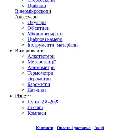
Цифрові
Відеомікроскопи
Аксесуари
Окуляри
Об'єктиви
Мікропрепарати
Цифрові камери
Інструменти, матеріали
Вимірювання
Алкотестери
Метеостанції
Анемометри
Термометри,
гігрометри
Барометри
Датчики
Різне
⋯
Лупи 2✗-20✗
Ліхтарі
Компаси
Контакти
Оплата і доставка
Акції