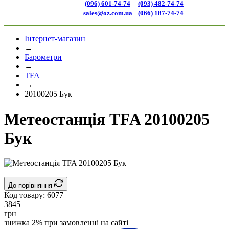
(096) 601-74-74
(093) 482-74-74
sales@oz.com.ua
(066) 187-74-74
Інтернет-магазин
→
Барометри
→
TFA
→
20100205 Бук
Метеостанція TFA 20100205
Бук
До порівняння
Код товару:
6077
3845
грн
знижка 2% при замовленні на сайті