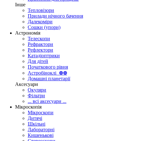
Інше
Тепловізори
Прилади нічного бачення
Далекоміри
Сошки (упори)
Астрономія
Телескопи
Рефрактори
Рефлектори
Катадіоптрики
Для дітей
Початкового рівня
Астробіноклі
⊚
⊚
Домашні планетарії
Аксесуари
Окуляри
Фільтри
... всі аксесуари ...
Мікроскопія
Мікроскопи
Дитячі
Шкільні
Лабораторні
Кишенькові
Стереоскопи