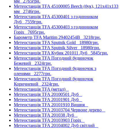
мм
2765грн.
Метеостанція TFA 45100005 Beech (бук), 121х41х133
мм
2746грн.
Метеостанція TFA 45300401 з годинником
Дуб
7559грн.
Метеостанція TFA 45300403 з годинником
Горіх
7695грн.
Барометр TFA Maritim 29402454B
3218грн.
Метеостанція TFA Sputnik Gold
18980грн.
Метеостанція TFA Sputnik Silver
18980грн.
Метеостанція TFA Кубик 201011 Дуб
5845грн.
Метеостанція TFA Погодний будиночок
Бежевий
2324грн.
Метеостанція TFA Погодний будиночок з
оленями
2277грн.
Метеостанція TFA Погодний будиночок
Коричневий
2324грн.
Метеостанція TFA (метал)
Метеостанція TFA 20100501 Дуб
Метеостанція TFA 20101901 Дуб
Метеостанція TFA 20101910 Вишня
Метеостанція TFA 20103704 Червоне дерево
Метеостанція TFA 201038 Дуб
Метеостанція TFA 20103903 Горіх
Метеостанція TFA 20104002 Дуб світлий