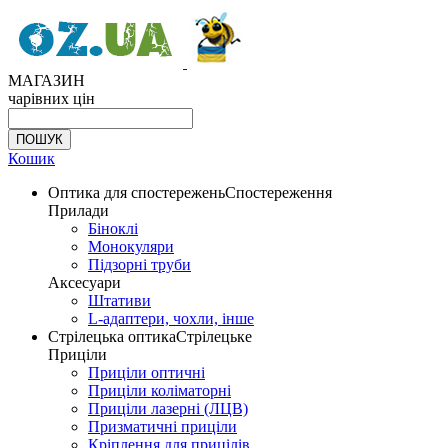
МАГАЗИН
чарівних цін
Кошик
Оптика для спостережень
Спостереження
Прилади
Біноклі
Монокуляри
Підзорні труби
Аксесуари
Штативи
L-адаптери, чохли, інше
Стрілецька оптика
Стрілецьке
Приціли
Приціли оптичні
Приціли коліматорні
Приціли лазерні (ЛЦВ)
Призматичні приціли
Кріплення для прицілів