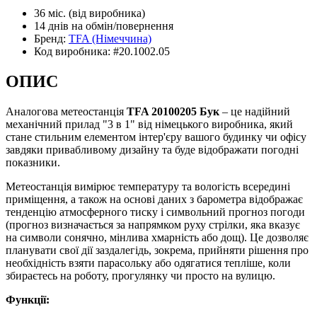
36 міс.
(від виробника)
14 днів
на обмін/повернення
Бренд:
TFA
(Німеччина)
Код виробника:
#20.1002.05
ОПИС
Аналогова метеостанція
TFA 20100205 Бук
– це надійний
механічний прилад "3 в 1" від німецького виробника, який
стане стильним елементом інтер'єру вашого будинку чи офісу
завдяки привабливому дизайну та буде відображати погодні
показники.
Метеостанція вимірює температуру та вологість всередині
приміщення, а також на основі даних з барометра відображає
тенденцію атмосферного тиску і символьний прогноз погоди
(прогноз визначається за напрямком руху стрілки, яка вказує
на символи сонячно, мінлива хмарність або дощ). Це дозволяє
планувати свої дії заздалегідь, зокрема, прийняти рішення про
необхідність взяти парасольку або одягатися тепліше, коли
збираєтесь на роботу, прогулянку чи просто на вулицю.
Функції: