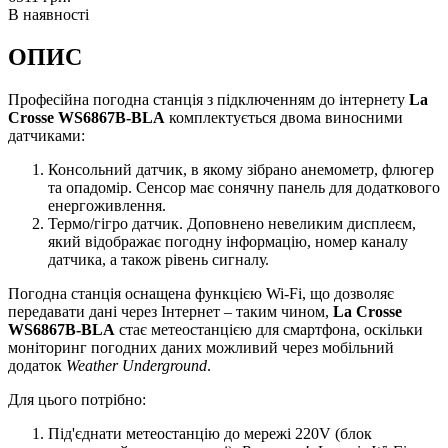
В наявності
ОПИС
Професійна погодна станція з підключенням до інтернету
La
Crosse WS6867B-BLA
комплектується двома виносними
датчиками:
Консольний датчик, в якому зібрано анемометр, флюгер
та опадомір. Сенсор має сонячну панель для додаткового
енергоживлення.
Термо/гігро датчик. Доповнено невеликим дисплеєм,
який відображає погодну інформацію, номер каналу
датчика, а також рівень сигналу.
Погодна станція оснащена функцією Wi-Fi, що дозволяє
передавати дані через Інтернет – таким чином,
La Crosse
WS6867B-BLA
стає метеостанцією для смартфона, оскільки
моніторинг погодних даних можливий через мобільний
додаток
Weather Underground
.
Для цього потрібно:
Під'єднати метеостанцію до мережі 220V (блок