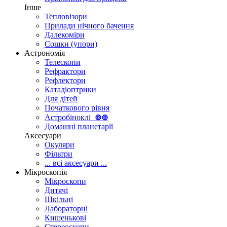
Інше
Тепловізори
Прилади нічного бачення
Далекоміри
Сошки (упори)
Астрономія
Телескопи
Рефрактори
Рефлектори
Катадіоптрики
Для дітей
Початкового рівня
Астробіноклі
⊚
⊚
Домашні планетарії
Аксесуари
Окуляри
Фільтри
... всі аксесуари ...
Мікроскопія
Мікроскопи
Дитячі
Шкільні
Лабораторні
Кишенькові
Стереоскопи