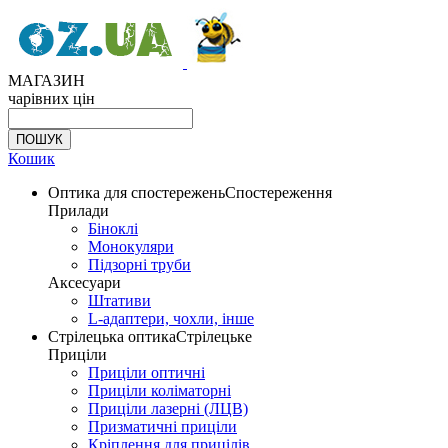
МАГАЗИН
чарівних цін
Кошик
Оптика для спостережень
Спостереження
Прилади
Біноклі
Монокуляри
Підзорні труби
Аксесуари
Штативи
L-адаптери, чохли, інше
Стрілецька оптика
Стрілецьке
Приціли
Приціли оптичні
Приціли коліматорні
Приціли лазерні (ЛЦВ)
Призматичні приціли
Кріплення для прицілів