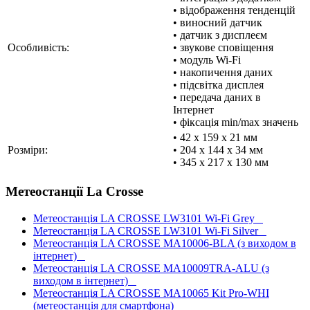
• відображення тенденцій
• виносний датчик
• датчик з дисплеєм
Особливість:
• звукове сповіщення
• модуль Wi-Fi
• накопичення даних
• підсвітка дисплея
• передача даних в
Інтернет
• фіксація min/max значень
• 42 x 159 x 21 мм
Розміри:
• 204 x 144 x 34 мм
• 345 x 217 x 130 мм
Метеостанції La Crosse
Метеостанція LA CROSSE LW3101 Wi-Fi Grey
Метеостанція LA CROSSE LW3101 Wi-Fi Silver
Метеостанція LA CROSSE MA10006-BLA (з виходом в
інтернет)
Метеостанція LA CROSSE MA10009TRA-ALU (з
виходом в інтернет)
Метеостанція LA CROSSE MA10065 Kit Pro-WHI
(метеостанція для смартфона)