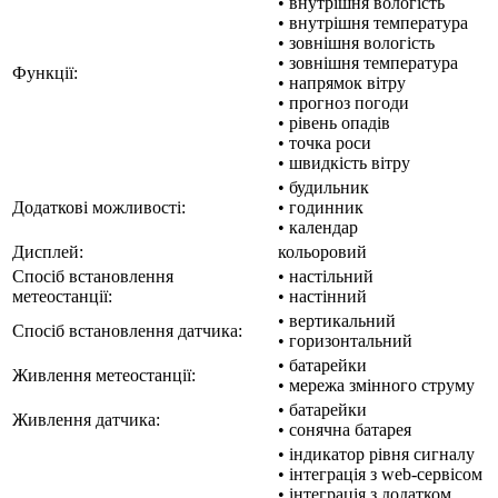
• внутрішня вологість
• внутрішня температура
• зовнішня вологість
• зовнішня температура
Функції:
• напрямок вітру
• прогноз погоди
• рівень опадів
• точка роси
• швидкість вітру
• будильник
Додаткові можливості:
• годинник
• календар
Дисплей:
кольоровий
Спосіб встановлення
• настільний
метеостанції:
• настінний
• вертикальний
Спосіб встановлення датчика:
• горизонтальний
• батарейки
Живлення метеостанції:
• мережа змінного струму
• батарейки
Живлення датчика:
• сонячна батарея
• індикатор рівня сигналу
• інтеграція з web-сервісом
• інтеграція з додатком