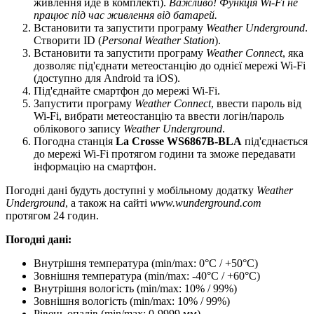
живлення йде в комплекті).
Важливо! Функція Wi-Fi не
працює під час живлення від батарей.
Встановити та запустити програму
Weather Underground
.
Створити ID (
Personal Weather Station
).
Встановити та запустити програму
Weather Connect
, яка
дозволяє під'єднати метеостанцію до однієї мережі Wi-Fi
(доступно для Android та iOS).
Під'єднайте смартфон до мережі Wi-Fi.
Запустити програму
Weather Connect
, ввести пароль від
Wi-Fi, вибрати метеостанцію та ввести логін/пароль
облікового запису
Weather Underground
.
Погодна станція
La Crosse WS6867B-BLA
під'єднається
до мережі Wi-Fi протягом години та зможе передавати
інформацію на смартфон.
Погодні дані будуть доступні у мобільному додатку
Weather
Underground
, а також на сайті
www.wunderground.com
протягом 24 годин.
Погодні дані:
Внутрішня температура (min/max: 0°C / +50°C)
Зовнішня температура (min/max: -40°C / +60°C)
Внутрішня вологість (min/max: 10% / 99%)
Зовнішня вологість (min/max: 10% / 99%)
Рівень опадів (min/max: 0-9999 мм)