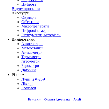
Цифрові
Відеомікроскопи
Аксесуари
Окуляри
Об'єктиви
Мікропрепарати
Цифрові камери
Інструменти, матеріали
Вимірювання
Алкотестери
Метеостанції
Анемометри
Термометри,
гігрометри
Барометри
Датчики
Різне
⋯
Лупи 2✗-20✗
Ліхтарі
Компаси
Контакти
Оплата і доставка
Акції