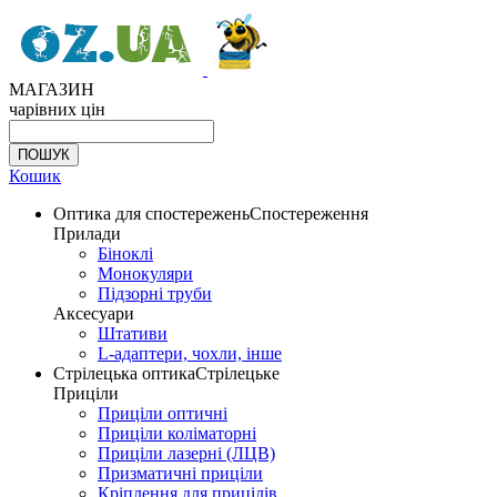
МАГАЗИН
чарівних цін
Кошик
Оптика для спостережень
Спостереження
Прилади
Біноклі
Монокуляри
Підзорні труби
Аксесуари
Штативи
L-адаптери, чохли, інше
Стрілецька оптика
Стрілецьке
Приціли
Приціли оптичні
Приціли коліматорні
Приціли лазерні (ЛЦВ)
Призматичні приціли
Кріплення для прицілів