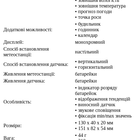
• зовнішня вологість
• зовнішня температура
• прогноз погоди
• точка роси
• будильник
Додаткові можливості:
• годинник
• календар
Дисплей:
монохромний
Спосіб встановлення
настільний
метеостанції:
• вертикальний
Спосіб встановлення датчика:
• горизонтальний
Живлення метеостанції:
батарейки
Живлення датчика:
батарейки
• індикатор розряду
батарейок
• відображення тенденцій
Особливість:
• виносний датчик
• звукове сповіщення
• фіксація min/max значень
• 130 x 40 x 20 мм
Розміри:
• 151 x 82 x 54 мм
• 44 г
Вага: