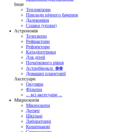
Інше
Тепловізори
Прилади нічного бачення
Далекоміри
Сошки (упори)
Астрономія
Телескопи
Рефрактори
Рефлектори
Катадіоптрики
Для дітей
Початкового рівня
Астробіноклі
⊚
⊚
Домашні планетарії
Аксесуари
Окуляри
Фільтри
... всі аксесуари ...
Мікроскопія
Мікроскопи
Дитячі
Шкільні
Лабораторні
Кишенькові
Стереоскопи