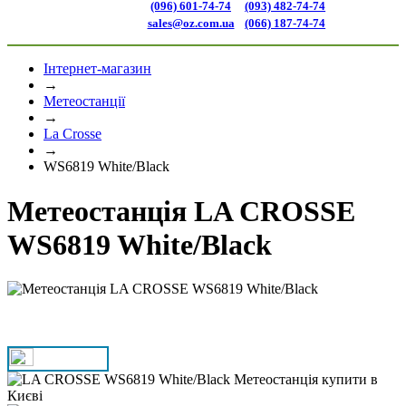
(096) 601-74-74
(093) 482-74-74
sales@oz.com.ua
(066) 187-74-74
Інтернет-магазин
→
Метеостанції
→
La Crosse
→
WS6819 White/Black
Метеостанція LA CROSSE
WS6819 White/Black