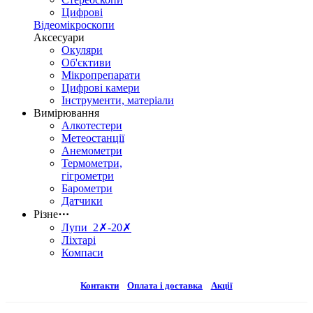
Цифрові
Відеомікроскопи
Аксесуари
Окуляри
Об'єктиви
Мікропрепарати
Цифрові камери
Інструменти, матеріали
Вимірювання
Алкотестери
Метеостанції
Анемометри
Термометри,
гігрометри
Барометри
Датчики
Різне
⋯
Лупи 2✗-20✗
Ліхтарі
Компаси
Контакти
Оплата і доставка
Акції