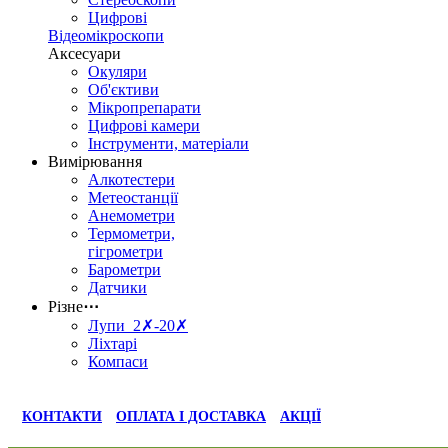
Цифрові
Відеомікроскопи
Аксесуари
Окуляри
Об'єктиви
Мікропрепарати
Цифрові камери
Інструменти, матеріали
Вимірювання
Алкотестери
Метеостанції
Анемометри
Термометри,
гігрометри
Барометри
Датчики
Різне
⋯
Лупи 2✗-20✗
Ліхтарі
Компаси
КОНТАКТИ
ОПЛАТА І ДОСТАВКА
АКЦІЇ