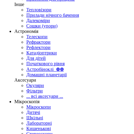
Інше
Тепловізори
Прилади нічного бачення
Далекоміри
Сошки (упори)
Астрономія
Телескопи
Рефрактори
Рефлектори
Катадіоптрики
Для дітей
Початкового рівня
Астробіноклі
⊚
⊚
Домашні планетарії
Аксесуари
Окуляри
Фільтри
... всі аксесуари ...
Мікроскопія
Мікроскопи
Дитячі
Шкільні
Лабораторні
Кишенькові
Стереоскопи