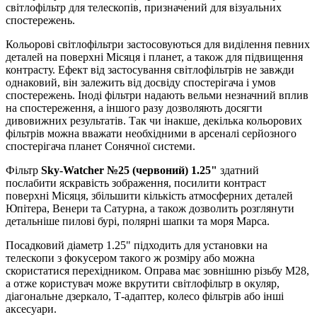
світлофільтр для телескопів, призначений для візуальних
спостережень.
Кольорові світлофільтри застосовуються для виділення певних
деталей на поверхні Місяця і планет, а також для підвищення
контрасту. Ефект від застосування світлофільтрів не завжди
однаковий, він залежить від досвіду спостерігача і умов
спостережень. Іноді фільтри надають вельми незначний вплив
на спостереження, а іншого разу дозволяють досягти
дивовижних результатів. Так чи інакше, декілька кольорових
фільтрів можна вважати необхідними в арсеналі серйозного
спостерігача планет Сонячної системи.
Фільтр
Sky-Watcher №25 (червоний)
1.25"
здатний
послабити яскравість зображення, посилити контраст
поверхні Місяця, збільшити кількість атмосферних деталей
Юпітера, Венери та Сатурна, а також дозволить розглянути
детальніше пилові бурі, полярні шапки та моря Марса.
Посадковий діаметр 1.25" підходить для установки на
телескопи з фокусером такого ж розміру або можна
скористатися перехідником. Оправа має зовнішню різьбу М28,
а отже користувач може вкрутити світлофільтр в окуляр,
діагональне дзеркало, Т-адаптер, колесо фільтрів або інші
аксесуари.