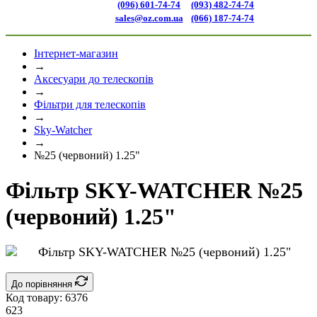
(096) 601-74-74
(093) 482-74-74
sales@oz.com.ua
(066) 187-74-74
Інтернет-магазин
→
Аксесуари до телескопів
→
Фільтри для телескопів
→
Sky-Watcher
→
№25 (червоний) 1.25"
Фільтр SKY-WATCHER №25
(червоний) 1.25"
До порівняння
Код товару:
6376
623