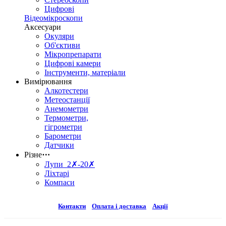
Цифрові
Відеомікроскопи
Аксесуари
Окуляри
Об'єктиви
Мікропрепарати
Цифрові камери
Інструменти, матеріали
Вимірювання
Алкотестери
Метеостанції
Анемометри
Термометри,
гігрометри
Барометри
Датчики
Різне
⋯
Лупи 2✗-20✗
Ліхтарі
Компаси
Контакти
Оплата і доставка
Акції