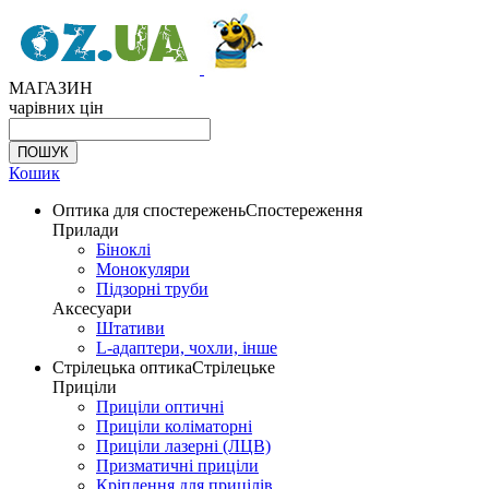
МАГАЗИН
чарівних цін
Кошик
Оптика для спостережень
Спостереження
Прилади
Біноклі
Монокуляри
Підзорні труби
Аксесуари
Штативи
L-адаптери, чохли, інше
Стрілецька оптика
Стрілецьке
Приціли
Приціли оптичні
Приціли коліматорні
Приціли лазерні (ЛЦВ)
Призматичні приціли
Кріплення для прицілів