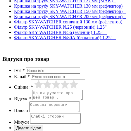
Кришка на трубу SKY-WATCHER 127 мм (МАК)
Кришка на трубу SKY-WATCHER 130 мм (рефлектор)
Кришка на трубу SKY-WATCHER 150 мм (рефлектор)
Кришка на трубу SKY-WATCHER 200 мм (рефлектор)
Фільтр SKY-WATCHER сонячний 130 мм (рефлектор)
Фільтр SKY-WATCHER №25 (червоний) 1.25"
Фільтр SKY-WATCHER №56 (зелений) 1.25"
Фільтр SKY-WATCHER №80А (блакитний) 1.25"
Відгуки про товар
Ім'я *
E-mail *
Оцінка: *
Відгук *
Плюси
Мінуси