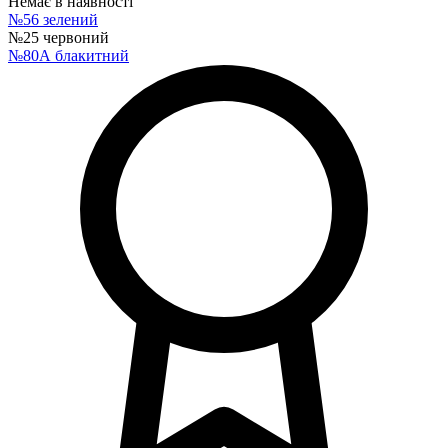
Немає в наявності
№56 зелений
№25 червоний
№80А блакитний