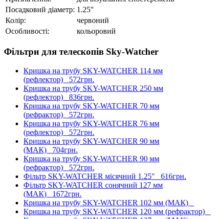
Посадковий діаметр:
1.25"
Колір:
червоний
Особливості:
кольоровий
Фільтри для телескопів Sky-Watcher
Кришка на трубу SKY-WATCHER 114 мм
(рефлектор)
572грн.
Кришка на трубу SKY-WATCHER 250 мм
(рефлектор)
836грн.
Кришка на трубу SKY-WATCHER 70 мм
(рефрактор)
572грн.
Кришка на трубу SKY-WATCHER 76 мм
(рефлектор)
572грн.
Кришка на трубу SKY-WATCHER 90 мм
(МАК)
704грн.
Кришка на трубу SKY-WATCHER 90 мм
(рефрактор)
572грн.
Фільтр SKY-WATCHER місячний 1.25"
616грн.
Фільтр SKY-WATCHER сонячний 127 мм
(МАК)
1672грн.
Кришка на трубу SKY-WATCHER 102 мм (МАК)
Кришка на трубу SKY-WATCHER 120 мм (рефрактор)