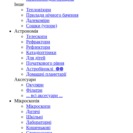
Інше
Тепловізори
Прилади нічного бачення
Далекоміри
Сошки (упори)
Астрономія
Телескопи
Рефрактори
Рефлектори
Катадіоптрики
Для дітей
Початкового рівня
Астробіноклі
⊚
⊚
Домашні планетарії
Аксесуари
Окуляри
Фільтри
... всі аксесуари ...
Мікроскопія
Мікроскопи
Дитячі
Шкільні
Лабораторні
Кишенькові
Стереоскопи