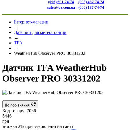
(096) 601-74-74
(093) 482-74-74
sales@oz.com.ua
(066) 187-74-74
Інтернет-магазин
→
Датчики для метеостанцій
→
TFA
→
WeatherHub Observer PRO 30331202
Датчик TFA WeatherHub
Observer PRO 30331202
До порівняння
Код товару:
7036
5446
грн
знижка 2% при замовленні на сайті