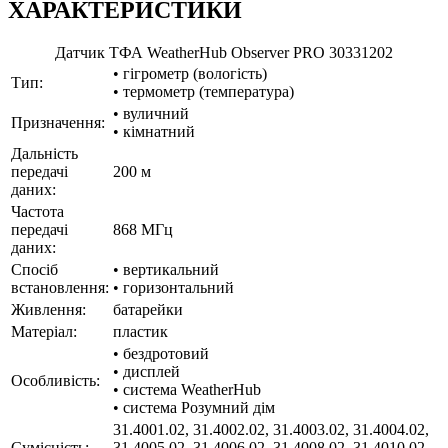
ХАРАКТЕРИСТИКИ
Датчик ТФА WeatherHub Observer PRO 30331202
• гігрометр (вологість)
Тип:
• термометр (температура)
• вуличний
Призначення:
• кімнатний
Дальність
передачі
200 м
даних:
Частота
передачі
868 МГц
даних:
Спосіб
• вертикальний
встановлення:
• горизонтальний
Живлення:
батарейки
Матеріал:
пластик
• бездротовий
• дисплей
Особливість:
• система WeatherHub
• система Розумний дім
31.4001.02, 31.4002.02, 31.4003.02, 31.4004.02,
Cумісність:
31.4005.02, 31.4006.02, 31.4008.02, 31.4010.02,