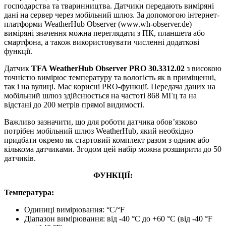
господарства та тваринництва. Датчики передають виміряні
дані на сервер через мобільний шлюз. За допомогою інтернет-
платформи WeatherHub Observer (www.wh-observer.de)
виміряні значення можна переглядати з ПК, планшета або
смартфона, а також використовувати численні додаткові
функції.
Датчик
TFA WeatherHub Observer PRO 30.3312.02
з високою
точністю вимірює температуру та вологість як в приміщенні,
так і на вулиці. Має корисні PRO-функції. Передача даних на
мобільний шлюз здійснюється на частоті 868 МГц та на
відстані до 200 метрів прямої видимості.
Важливо зазначити, що для роботи датчика обов’язково
потрібен мобільний шлюз WeatherHub, який необхідно
придбати окремо як стартовий комплект разом з одним або
кількома датчиками. Згодом цей набір можна розширити до 50
датчиків.
ФУНКЦІЇ:
Температура:
Одиниці вимірювання: °С/°F
Діапазон вимірювання: від -40 °C до +60 °C (від -40 °F