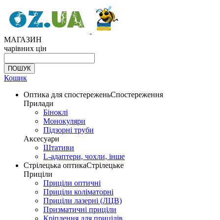
МАГАЗИН
чарівних цін
Кошик
Оптика для спостережень
Спостереження
Прилади
Біноклі
Монокуляри
Підзорні труби
Аксесуари
Штативи
L-адаптери, чохли, інше
Стрілецька оптика
Стрілецьке
Приціли
Приціли оптичні
Приціли коліматорні
Приціли лазерні (ЛЦВ)
Призматичні приціли
Кріплення для прицілів