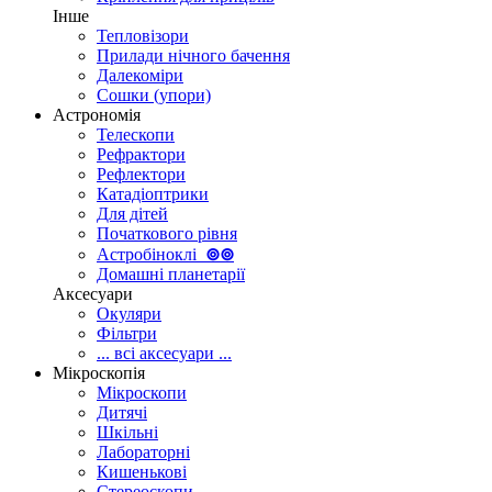
Інше
Тепловізори
Прилади нічного бачення
Далекоміри
Сошки (упори)
Астрономія
Телескопи
Рефрактори
Рефлектори
Катадіоптрики
Для дітей
Початкового рівня
Астробіноклі
⊚
⊚
Домашні планетарії
Аксесуари
Окуляри
Фільтри
... всі аксесуари ...
Мікроскопія
Мікроскопи
Дитячі
Шкільні
Лабораторні
Кишенькові
Стереоскопи