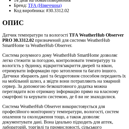
14 днів
на обмін/повернення
Бренд:
TFA
(Німеччина)
Код виробника:
#30.3312.02
ОПИС
Датчик температури та вологості
TFA WeatherHub Observer
PRO 30.3312.02
призначений для системи WeatherHub
SmartHome та WeatherHub Observer.
Система розумного дому WeatherHub SmartHome дозволяє
легко стежити за погодою, контролювати температуру та
вологість у будинку, відкриття/закриття дверей та вікон,
отримувати інформацію про затоплення та багато іншого.
Датчики збирають дані та бездротовим способом передають їх
на мобільний шлюз, а звідти вони потрапляють на хмарний
сервер. За допомогою безкоштовного додатка можна
переглядати всю отриману інформацію прямо на власному
смартфоні та керувати системою, де б ви не знаходилися.
Система WeatherHub Observer використовується для
професійного моніторингу температури, вологості, систем
опалення та охолодження тощо, а також дозволяє
документувати дані. Вона ідеально підходить для аптек,
лабораторій, торгівлі та промисловості, сільського