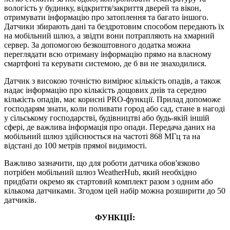
вологість у будинку, відкриття/закриття дверей та вікон,
отримувати інформацію про затоплення та багато іншого.
Датчики збирають дані та бездротовим способом передають їх
на мобільний шлюз, а звідти вони потрапляють на хмарний
сервер. За допомогою безкоштовного додатка можна
переглядати всю отриману інформацію прямо на власному
смартфоні та керувати системою, де б ви не знаходилися.
Датчик з високою точністю вимірює кількість опадів, а також
надає інформацію про кількість дощових днів та середню
кількість опадів, має корисні PRO-функції. Прилад допоможе
господарям знати, коли поливати город або сад, стане в нагоді
у сільському господарстві, будівництві або будь-якій іншій
сфері, де важлива інформація про опади. Передача даних на
мобільний шлюз здійснюється на частоті 868 МГц та на
відстані до 100 метрів прямої видимості.
Важливо зазначити, що для роботи датчика обов'язково
потрібен мобільний шлюз WeatherHub, який необхідно
придбати окремо як стартовий комплект разом з одним або
кількома датчиками. Згодом цей набір можна розширити до 50
датчиків.
ФУНКЦІЇ: