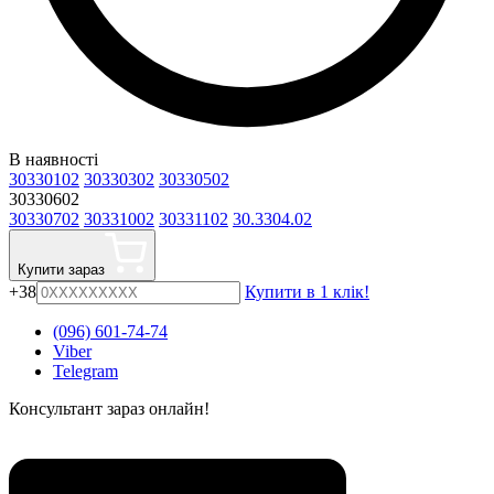
В наявності
30330102
30330302
30330502
30330602
30330702
30331002
30331102
30.3304.02
Купити зараз
+38
Купити в 1 клік!
(096) 601-74-74
Viber
Telegram
Консультант зараз онлайн!