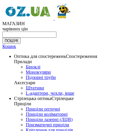
МАГАЗИН
чарівних цін
Кошик
Оптика для спостережень
Спостереження
Прилади
Біноклі
Монокуляри
Підзорні труби
Аксесуари
Штативи
L-адаптери, чохли, інше
Стрілецька оптика
Стрілецьке
Приціли
Приціли оптичні
Приціли коліматорні
Приціли лазерні (ЛЦВ)
Призматичні приціли
Кріплення для прицілів