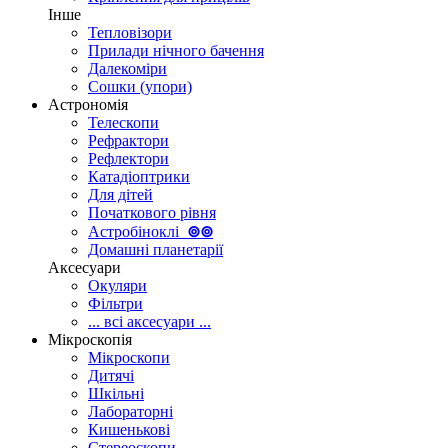
Інше
Тепловізори
Прилади нічного бачення
Далекоміри
Сошки (упори)
Астрономія
Телескопи
Рефрактори
Рефлектори
Катадіоптрики
Для дітей
Початкового рівня
Астробіноклі
⊚
⊚
Домашні планетарії
Аксесуари
Окуляри
Фільтри
... всі аксесуари ...
Мікроскопія
Мікроскопи
Дитячі
Шкільні
Лабораторні
Кишенькові
Стереоскопи