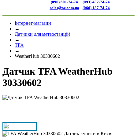
(096) 601-74-74
(093) 482-74-74
sales@oz.com.ua
(066) 187-74-74
Інтернет-магазин
→
Датчики для метеостанцій
→
TFA
→
WeatherHub 30330602
Датчик TFA WeatherHub
30330602