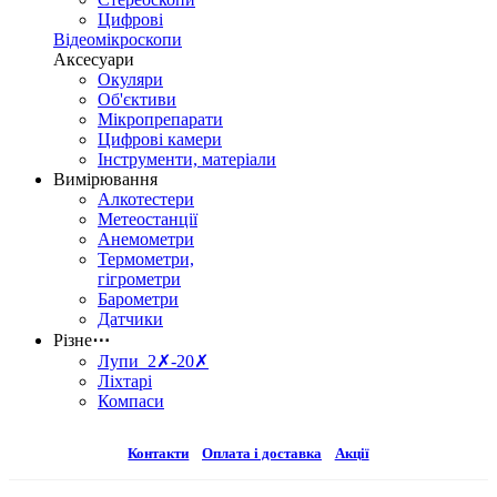
Цифрові
Відеомікроскопи
Аксесуари
Окуляри
Об'єктиви
Мікропрепарати
Цифрові камери
Інструменти, матеріали
Вимірювання
Алкотестери
Метеостанції
Анемометри
Термометри,
гігрометри
Барометри
Датчики
Різне
⋯
Лупи 2✗-20✗
Ліхтарі
Компаси
Контакти
Оплата і доставка
Акції