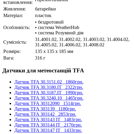
встановлення:
Живлення:
батарейки
Матеріал:
пластик
• бездротовий
Особливість:
• система WeatherHub
• система Розумний дім
31.4001.02, 31.4002.02, 31.4003.02, 31.4004.02,
Cумісність:
31.4005.02, 31.4006.02, 31.4008.02
Розміри:
135 x 135 x 185 мм
Вага:
316 г
Датчики для метеостанцій TFA
Датчик TFA 30.3151.02
1860грн.
Датчик TFA 30.3180.IT
2322грн.
Датчик TFA 30.3187.IT
1990грн.
Датчик TFA 30.3240.10
1465грн.
Датчик TFA 30312090
1514грн.
Датчик TFA 303139
1180грн.
Датчик TFA 303142
2853грн.
Датчик TFA 303143 IT
1483грн.
Датчик TFA 303144 IT
2176грн.
Датчик TFA 303147 IT
1433грн.