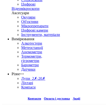
Цифрові
Відеомікроскопи
Аксесуари
Окуляри
Об'єктиви
Мікропрепарати
Цифрові камери
Інструменти, матеріали
Вимірювання
Алкотестери
Метеостанції
Анемометри
Термометри,
гігрометри
Барометри
Датчики
Різне
⋯
Лупи 2✗-20✗
Ліхтарі
Компаси
Контакти
Оплата і доставка
Акції