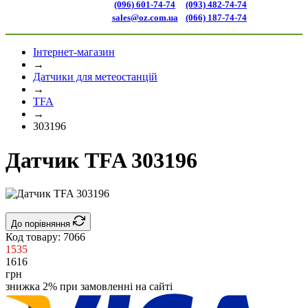
(096) 601-74-74
(093) 482-74-74
sales@oz.com.ua
(066) 187-74-74
Інтернет-магазин
→
Датчики для метеостанцій
→
TFA
→
303196
Датчик TFA 303196
До порівняння
Код товару:
7066
1535
1616
грн
знижка 2% при замовленні на сайті