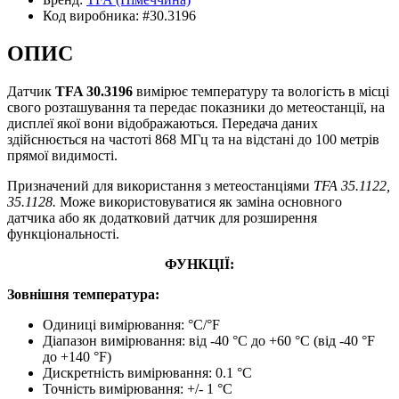
Код виробника:
#30.3196
ОПИС
Датчик
TFA 30.3196
вимірює температуру та вологість в місці
свого розташування та передає показники до метеостанції, на
дисплеї якої вони відображаються. Передача даних
здійснюється на частоті 868 МГц та на відстані до 100 метрів
прямої видимості.
Призначений для використання з метеостанціями
TFA 35.1122,
35.1128.
Може використовуватися як заміна основного
датчика або як додатковий датчик для розширення
функціональності.
ФУНКЦІЇ:
Зовнішня температура:
Одиниці вимірювання: °С/°F
Діапазон вимірювання: від -40 °C до +60 °C (від -40 °F
до +140 °F)
Дискретність вимірювання: 0.1 °C
Точність вимірювання: +/- 1 °С