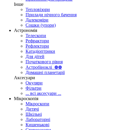
Інше
Тепловізори
Прилади нічного бачення
Далекоміри
Сошки (упори)
Астрономія
Телескопи
Рефрактори
Рефлектори
Катадіоптрики
Для дітей
Початкового рівня
Астробіноклі
⊚
⊚
Домашні планетарії
Аксесуари
Окуляри
Фільтри
... всі аксесуари ...
Мікроскопія
Мікроскопи
Дитячі
Шкільні
Лабораторні
Кишенькові
Стереоскопи