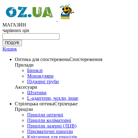
МАГАЗИН
чарівних цін
Кошик
Оптика для спостережень
Спостереження
Прилади
Біноклі
Монокуляри
Підзорні труби
Аксесуари
Штативи
L-адаптери, чохли, інше
Стрілецька оптика
Стрілецьке
Приціли
Приціли оптичні
Приціли коліматорні
Приціли лазерні (ЛЦВ)
Призматичні приціли
Кріплення для прицілів