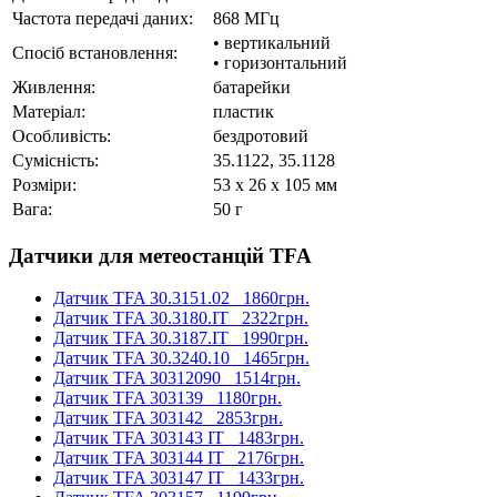
Частота передачі даних:
868 МГц
• вертикальний
Спосіб встановлення:
• горизонтальний
Живлення:
батарейки
Матеріал:
пластик
Особливість:
бездротовий
Cумісність:
35.1122, 35.1128
Розміри:
53 x 26 x 105 мм
Вага:
50 г
Датчики для метеостанцій TFA
Датчик TFA 30.3151.02
1860грн.
Датчик TFA 30.3180.IT
2322грн.
Датчик TFA 30.3187.IT
1990грн.
Датчик TFA 30.3240.10
1465грн.
Датчик TFA 30312090
1514грн.
Датчик TFA 303139
1180грн.
Датчик TFA 303142
2853грн.
Датчик TFA 303143 IT
1483грн.
Датчик TFA 303144 IT
2176грн.
Датчик TFA 303147 IT
1433грн.