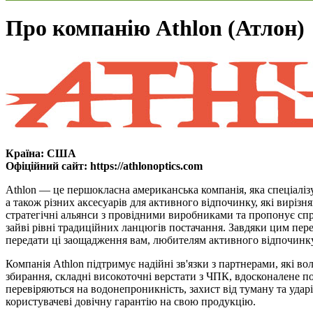
Про компанію Athlon (Атлон)
Країна:
США
Офіційний сайт:
https://athlonoptics.com
Athlon — це першокласна американська компанія, яка спеціаліз
а також різних аксесуарів для активного відпочинку, які вир
стратегічні альянси з провідними виробниками та пропонує спр
зайві рівні традиційних ланцюгів постачання. Завдяки цим пе
передати ці заощадження вам, любителям активного відпочинку
Компанія Athlon підтримує надійні зв'язки з партнерами, які 
збирання, складні високоточні верстати з ЧПК, вдосконалене по
перевіряються на водонепроникність, захист від туману та уда
користувачеві довічну гарантію на свою продукцію.