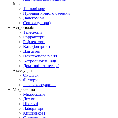
Інше
Тепловізори
Прилади нічного бачення
Далекоміри
Сошки (упори)
Астрономія
Телескопи
Рефрактори
Рефлектори
Катадіоптрики
Для дітей
Початкового рівня
Астробіноклі
⊚
⊚
Домашні планетарії
Аксесуари
Окуляри
Фільтри
... всі аксесуари ...
Мікроскопія
Мікроскопи
Дитячі
Шкільні
Лабораторні
Кишенькові
Стереоскопи