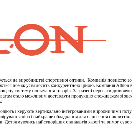
ується на виробництві спортивної оптики. Компанія повністю зо
ізняються поміж усім досить конкурентною ціною. Компанія Athl
ощену систему постачання товарів. Зазначені переваги дозволяю
ревагам стало можливим доставляти продукцію споживачам зі зна
.
володіють і керують вертикально інтегрованими виробничими пот
лірування лінз і найкраще обладнання для нанесення покриттів. 
рів. Дотримуючись найсуворіших стандартів якості та вимог суво