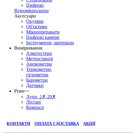
Цифрові
Відеомікроскопи
Аксесуари
Окуляри
Об'єктиви
Мікропрепарати
Цифрові камери
Інструменти, матеріали
Вимірювання
Алкотестери
Метеостанції
Анемометри
Термометри,
гігрометри
Барометри
Датчики
Різне
⋯
Лупи 2✗-20✗
Ліхтарі
Компаси
КОНТАКТИ
ОПЛАТА І ДОСТАВКА
АКЦІЇ