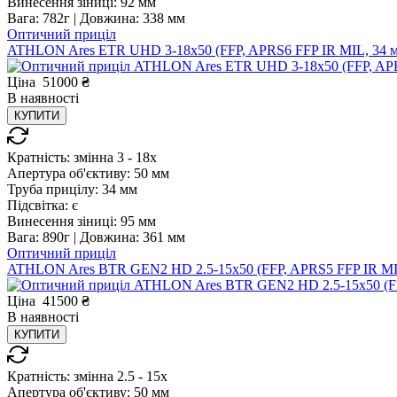
Винесення зіниці:
92 мм
Вага:
782г |
Довжина:
338 мм
Оптичний приціл
ATHLON Ares ETR UHD 3-18x50 (FFP, APRS6 FFP IR MIL, 34 
Ціна
51000
₴
В
наявності
КУПИТИ
Кратність:
змінна 3 - 18x
Апертура об'єктиву:
50 мм
Труба прицілу:
34 мм
Підсвітка:
є
Винесення зіниці:
95 мм
Вага:
890г |
Довжина:
361 мм
Оптичний приціл
ATHLON Ares BTR GEN2 HD 2.5-15x50 (FFP, APRS5 FFP IR MI
Ціна
41500
₴
В
наявності
КУПИТИ
Кратність:
змінна 2.5 - 15x
Апертура об'єктиву:
50 мм