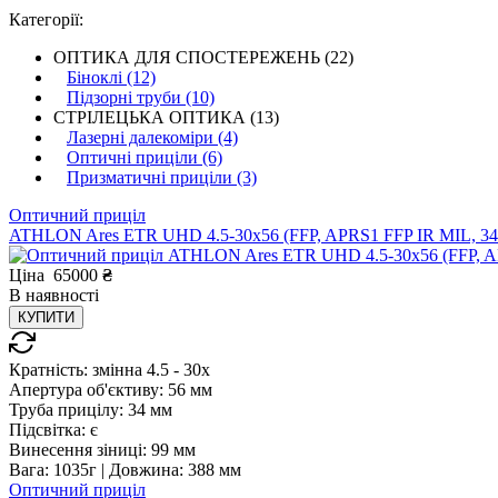
Категорії:
ОПТИКА ДЛЯ СПОСТЕРЕЖЕНЬ (22)
Біноклі (12)
Підзорні труби (10)
СТРІЛЕЦЬКА ОПТИКА (13)
Лазерні далекоміри (4)
Оптичні приціли (6)
Призматичні приціли (3)
Оптичний приціл
ATHLON Ares ETR UHD 4.5-30x56 (FFP, APRS1 FFP IR MIL, 34
Ціна
65000
₴
В
наявності
КУПИТИ
Кратність:
змінна 4.5 - 30x
Апертура об'єктиву:
56 мм
Труба прицілу:
34 мм
Підсвітка:
є
Винесення зіниці:
99 мм
Вага:
1035г |
Довжина:
388 мм
Оптичний приціл