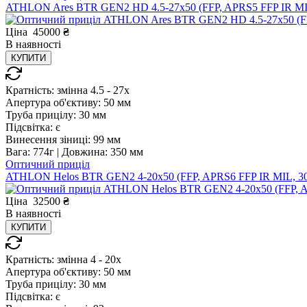
ATHLON Ares BTR GEN2 HD 4.5-27x50 (FFP, APRS5 FFP IR MI
Ціна
45000
₴
В
наявності
КУПИТИ
Кратність:
змінна 4.5 - 27x
Апертура об'єктиву:
50 мм
Труба прицілу:
30 мм
Підсвітка:
є
Винесення зіниці:
99 мм
Вага:
774г |
Довжина:
350 мм
Оптичний приціл
ATHLON Helos BTR GEN2 4-20x50 (FFP, APRS6 FFP IR MIL, 3
Ціна
32500
₴
В
наявності
КУПИТИ
Кратність:
змінна 4 - 20x
Апертура об'єктиву:
50 мм
Труба прицілу:
30 мм
Підсвітка:
є