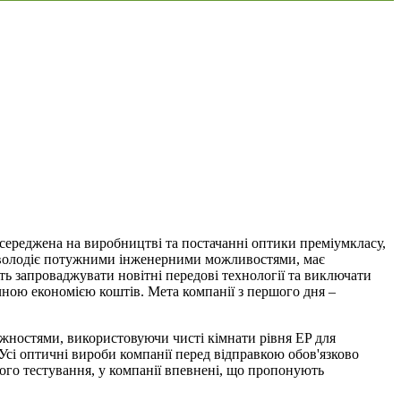
середжена на виробництві та постачанні оптики преміумкласу,
on володіє потужними інженерними можливостями, має
ть запроваджувати новітні передові технології та виключати
чною економією коштів. Мета компанії з першого дня –
ужностями, використовуючи чисті кімнати рівня EP для
Усі оптичні вироби компанії перед відправкою обов'язково
рого тестування, у компанії впевнені, що пропонують