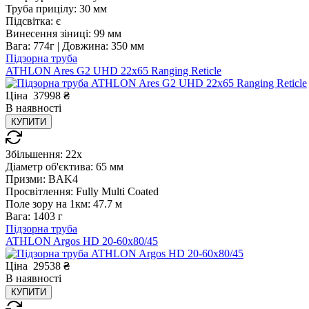
Труба прицілу:
30 мм
Підсвітка:
є
Винесення зіниці:
99 мм
Вага:
774г |
Довжина:
350 мм
Підзорна труба
ATHLON Ares G2 UHD 22x65 Ranging Reticle
Ціна
37998
₴
В
наявності
КУПИТИ
Збільшення:
22x
Діаметр об'єктива:
65 мм
Призми:
BAK4
Просвітлення:
Fully Multi Coated
Поле зору на 1км:
47.7 м
Вага:
1403 г
Підзорна труба
ATHLON Argos HD 20-60x80/45
Ціна
29538
₴
В
наявності
КУПИТИ