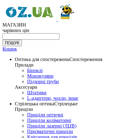
МАГАЗИН
чарівних цін
Кошик
Оптика для спостережень
Спостереження
Прилади
Біноклі
Монокуляри
Підзорні труби
Аксесуари
Штативи
L-адаптери, чохли, інше
Стрілецька оптика
Стрілецьке
Приціли
Приціли оптичні
Приціли коліматорні
Приціли лазерні (ЛЦВ)
Призматичні приціли
Кріплення для прицілів