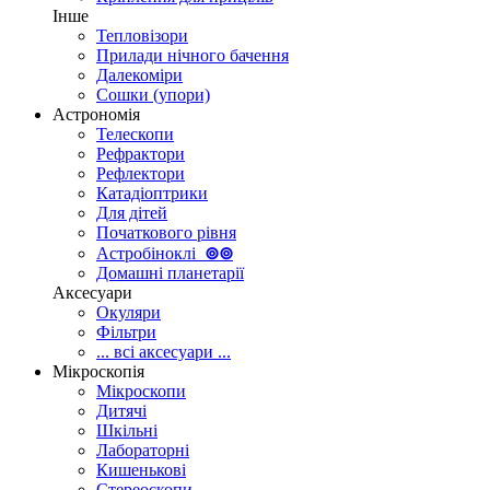
Інше
Тепловізори
Прилади нічного бачення
Далекоміри
Сошки (упори)
Астрономія
Телескопи
Рефрактори
Рефлектори
Катадіоптрики
Для дітей
Початкового рівня
Астробіноклі
⊚
⊚
Домашні планетарії
Аксесуари
Окуляри
Фільтри
... всі аксесуари ...
Мікроскопія
Мікроскопи
Дитячі
Шкільні
Лабораторні
Кишенькові
Стереоскопи