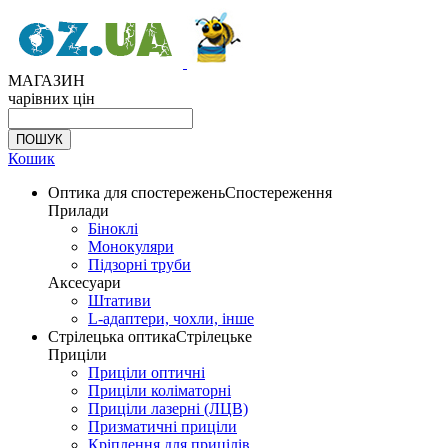
МАГАЗИН
чарівних цін
Кошик
Оптика для спостережень
Спостереження
Прилади
Біноклі
Монокуляри
Підзорні труби
Аксесуари
Штативи
L-адаптери, чохли, інше
Стрілецька оптика
Стрілецьке
Приціли
Приціли оптичні
Приціли коліматорні
Приціли лазерні (ЛЦВ)
Призматичні приціли
Кріплення для прицілів