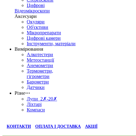
Цифрові
Відеомікроскопи
Аксесуари
Окуляри
Об'єктиви
Мікропрепарати
Цифрові камери
Інструменти, матеріали
Вимірювання
Алкотестери
Метеостанції
Анемометри
Термометри,
гігрометри
Барометри
Датчики
Різне
⋯
Лупи 2✗-20✗
Ліхтарі
Компаси
КОНТАКТИ
ОПЛАТА І ДОСТАВКА
АКЦІЇ