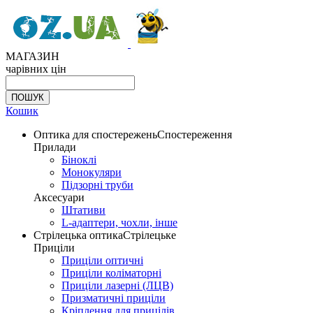
МАГАЗИН
чарівних цін
Кошик
Оптика для спостережень
Спостереження
Прилади
Біноклі
Монокуляри
Підзорні труби
Аксесуари
Штативи
L-адаптери, чохли, інше
Стрілецька оптика
Стрілецьке
Приціли
Приціли оптичні
Приціли коліматорні
Приціли лазерні (ЛЦВ)
Призматичні приціли
Кріплення для прицілів