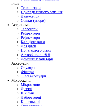
Інше
Тепловізори
Прилади нічного бачення
Далекоміри
Сошки (упори)
Астрономія
Телескопи
Рефрактори
Рефлектори
Катадіоптрики
Для дітей
Початкового рівня
Астробіноклі
⊚
⊚
Домашні планетарії
Аксесуари
Окуляри
Фільтри
... всі аксесуари ...
Мікроскопія
Мікроскопи
Дитячі
Шкільні
Лабораторні
Кишенькові
Стереоскопи