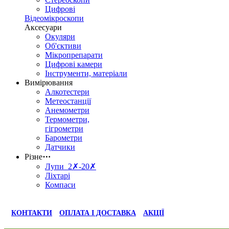
Цифрові
Відеомікроскопи
Аксесуари
Окуляри
Об'єктиви
Мікропрепарати
Цифрові камери
Інструменти, матеріали
Вимірювання
Алкотестери
Метеостанції
Анемометри
Термометри,
гігрометри
Барометри
Датчики
Різне
⋯
Лупи 2✗-20✗
Ліхтарі
Компаси
КОНТАКТИ
ОПЛАТА І ДОСТАВКА
АКЦІЇ