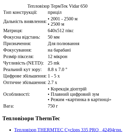
Тепловізор ТермТек Vidar 650
Тип конструкції:
приціл
• 2001 - 2500 м
Дальність виявлення:
• 2500 м
Матриця:
640x512 пікс
Фокусна відстань:
50 мм
Призначення:
Для полювання
Фокусування:
на барабані
Розмір пікселя:
12 мікрон
Чутливість (NETD):
25 mk
Реальний кут зору:
8.8 x 7.0 °
Цифрове збільшення:
1 - 5 x
Оптичне збільшення:
2.7 x
• Корекція діоптрій
Особливості:
• Плавний цифровий зум
• Режим «картинка в картинці»
Вага:
750 г
Тепловізори ThermTec
Тепловізор THERMTEC Cyclops 335 PRO
42494грн.