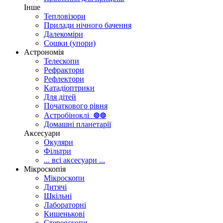
Інше
Тепловізори
Прилади нічного бачення
Далекоміри
Сошки (упори)
Астрономія
Телескопи
Рефрактори
Рефлектори
Катадіоптрики
Для дітей
Початкового рівня
Астробіноклі
⊚
⊚
Домашні планетарії
Аксесуари
Окуляри
Фільтри
... всі аксесуари ...
Мікроскопія
Мікроскопи
Дитячі
Шкільні
Лабораторні
Кишенькові
Стереоскопи