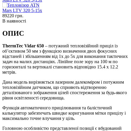
89220
грн.
В наявності
ОПИС
ThermTec Vidar 650
– потужний тепловізійний приціл із
обʼєктивом 50 мм з функцією визначення двох фокусних
відстаней і збільшенням від 1х до 5х для виконання тактичних
задач на малих дистанціях. Лінійне поле зору на 100 м по
горизонталі та вертикалі становить відповідно 15.4 x 12.2
метрів.
Дана модель вирізняється лазерним далекоміром і потужним
тепловізійним датчиком, що сприяють відтворенню
деталізованого зображення цілей спостереження за будь-якого
рівня освітленості середовища.
Функція автоматичного прицілювання та балістичний
калькулятор забезпечать швидке коригування мітки прицілу і
максимально точне влучання у ціль.
Головною особливістю представленої позиції є вбудований