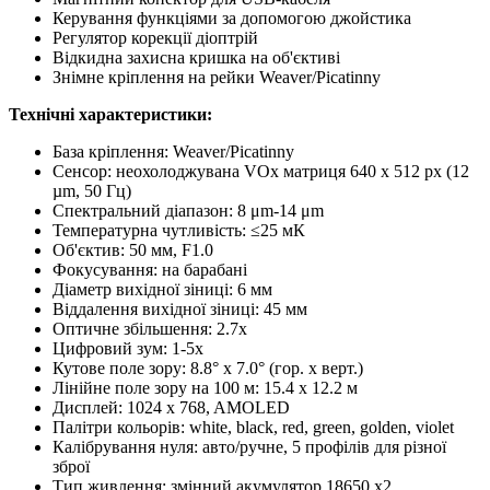
Керування функціями за допомогою джойстика
Регулятор корекції діоптрій
Відкидна захисна кришка на об'єктиві
Знімне кріплення на рейки Weaver/Picatinny
Технічні характеристики:
База кріплення: Weaver/Picatinny
Сенсор: неохолоджувана VOx матриця 640 х 512 px (12
µm, 50 Гц)
Спектральний діапазон: 8 μm-14 μm
Температурна чутливість: ≤25 мК
Об'єктив: 50 мм, F1.0
Фокусування: на барабані
Діаметр вихідної зіниці: 6 мм
Віддалення вихідної зіниці: 45 мм
Оптичне збільшення: 2.7х
Цифровий зум: 1-5х
Кутове поле зору: 8.8° х 7.0° (гор. x верт.)
Лінійне поле зору на 100 м: 15.4 x 12.2 м
Дисплей: 1024 x 768, AMOLED
Палітри кольорів: white, black, red, green, golden, violet
Калібрування нуля: авто/ручне, 5 профілів для різної
зброї
Тип живлення: змінний акумулятор 18650 x2