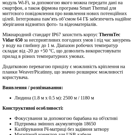
модуль Wi-Fi, за допомогою якого можна передати дані на
смартфон, а також фірмова програма Smart Thermal для
миттєвого повідомлення про виявлення нових потенційних
цілей. Інтегрована памʼять обʼємом 64 ГБ забезпечить надійне
зберігання відзнятих фото- та відеоматеріалів.
Міжнародний стандарт IP67 захистить корпус
ThermTec
Vidar 650
за несприятливих погодних умов і під час занурень
у воду на глибину до 1 м. Діапазон робочих температур
складає від -20 до +50 °C, що дозволить використовувати
прилад в різних температурних умовах.
Додатковою перевагою прицілу є можливість кріплення на
планки Weaver/Picatinny, що значно розширює можливості
користувача.
Виявлення / розпізнавання:
Людина (1.8 м x 0.5 м): 2500 м / 1180 м
Конструктивні особливості:
Фокусування за допомогою барабана на об'єктиві
Підтримка змінних акумуляторів 18650
Калібрування ІЧ-матриці без задіяння затвору
Магнітний конектор для USB-кабеля