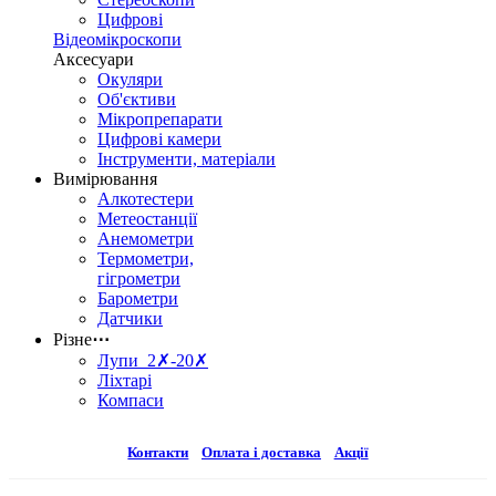
Цифрові
Відеомікроскопи
Аксесуари
Окуляри
Об'єктиви
Мікропрепарати
Цифрові камери
Інструменти, матеріали
Вимірювання
Алкотестери
Метеостанції
Анемометри
Термометри,
гігрометри
Барометри
Датчики
Різне
⋯
Лупи 2✗-20✗
Ліхтарі
Компаси
Контакти
Оплата і доставка
Акції