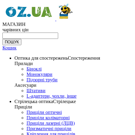
МАГАЗИН
чарівних цін
Кошик
Оптика для спостережень
Спостереження
Прилади
Біноклі
Монокуляри
Підзорні труби
Аксесуари
Штативи
L-адаптери, чохли, інше
Стрілецька оптика
Стрілецьке
Приціли
Приціли оптичні
Приціли коліматорні
Приціли лазерні (ЛЦВ)
Призматичні приціли
Кріплення для прицілів