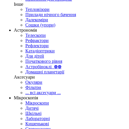
Інше
Тепловізори
Прилади нічного бачення
Далекоміри
Сошки (упори)
Астрономія
Телескопи
Рефрактори
Рефлектори
Катадіоптрики
Для дітей
Початкового рівня
Астробіноклі
⊚
⊚
Домашні планетарії
Аксесуари
Окуляри
Фільтри
... всі аксесуари ...
Мікроскопія
Мікроскопи
Дитячі
Шкільні
Лабораторні
Кишенькові
Стереоскопи