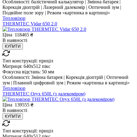
Особливості:
балістичний калькулятор | Змінна батарея |
Корекція діоптрій | Лазерний далекомір | Оптичний зум |
Подвійне поле зору | Режим «картинка в картинці»
Тепловізор
THERMTEC Vidar 650 2.0
Ціна
118465
₴
В
наявності
КУПИТИ
Тип конструкції:
приціл
Матриця:
640x512 пікс
Фокусна відстань:
50 мм
Особливості:
Змінна батарея | Корекція діоптрій | Оптичний
зум | Плавний цифровий зум | Режим «картинка в картинці»
Тепловізор
THERMTEC Oryx 650L (з далекоміром)
Ціна
139555
₴
В
наявності
КУПИТИ
Тип конструкції:
приціл
Матриця:
640x512 пікс