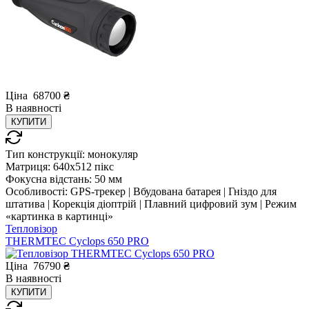
Ціна
68700
₴
В
наявності
КУПИТИ
Тип конструкції:
монокуляр
Матриця:
640x512 пікс
Фокусна відстань:
50 мм
Особливості:
GPS-трекер | Вбудована батарея | Гніздо для
штатива | Корекція діоптрій | Плавний цифровий зум | Режим
«картинка в картинці»
Тепловізор
THERMTEC Cyclops 650 PRO
Ціна
76790
₴
В
наявності
КУПИТИ