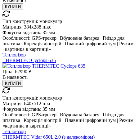
В
наявності
КУПИТИ
Тип конструкції:
монокуляр
Матриця:
384x288 пікс
Фокусна відстань:
35 мм
Особливості:
GPS-трекер | Вбудована батарея | Гніздо для
штатива | Корекція діоптрій | Плавний цифровий зум | Режим
«картинка в картинці»
Тепловізор
THERMTEC Cyclops 635
Ціна
62990
₴
В
наявності
КУПИТИ
Тип конструкції:
монокуляр
Матриця:
640x512 пікс
Фокусна відстань:
35 мм
Особливості:
GPS-трекер | Вбудована батарея | Гніздо для
штатива | Корекція діоптрій | Плавний цифровий зум | Режим
«картинка в картинці»
Тепловізор
THERMTEC Vidar 650L 2.0 (з далекоміром)