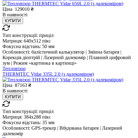
Ціна
129010
₴
В
наявності
КУПИТИ
Тип конструкції:
приціл
Матриця:
640x512 пікс
Фокусна відстань:
50 мм
Особливості:
балістичний калькулятор | Змінна батарея |
Корекція діоптрій | Лазерний далекомір | Плавний цифровий
зум | Режим «картинка в картинці»
Тепловізор
THERMTEC Vidar 335L 2.0 (з далекоміром)
Ціна
87163
₴
В
наявності
КУПИТИ
Тип конструкції:
приціл
Матриця:
384x288 пікс
Фокусна відстань:
35 мм
Особливості:
GPS-трекер | Вбудована батарея | Лазерний
далекомір