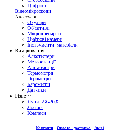
Цифрові
Відеомікроскопи
Аксесуари
Окуляри
Об'єктиви
Мікропрепарати
Цифрові камери
Інструменти, матеріали
Вимірювання
Алкотестери
Метеостанції
Анемометри
Термометри,
гігрометри
Барометри
Датчики
Різне
⋯
Лупи 2✗-20✗
Ліхтарі
Компаси
Контакти
Оплата і доставка
Акції