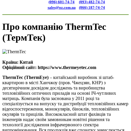
(096) 601-74-74
(093) 482-74-74
sales@oz.com.ua
(066) 187-74-74
Про компанію ThermTec
(ТермТек)
Країна:
Китай
Офіційний сайт:
https://www.thermeyetec.com
ThermTec (ThermEye)
– китайський виробник зі штаб-
квартирою в місті Ханчжоу (пров. Чжецзян, КНР) з
десятирічним досвідом досліджень та виробництва
тепловізійних оптичних приладів на основі ІЧ-чутливих
матриць. Компанія була заснована у 2011 році та
спеціалізується на випуску та дистрибуції тепловізійних камер
відеоспостереження, монокулярів, біноклів, тепловізійних
окулярів та прицілів. Висококласний штат фахівців та
інженерів надає своїм замовникам новітні рішення та
технології дослідження інфрачервоного спектра
випромінювання. Вся продукція вже спочатку замислюється