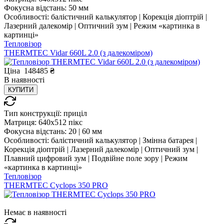
Фокусна відстань:
50 мм
Особливості:
балістичний калькулятор | Корекція діоптрій |
Лазерний далекомір | Оптичний зум | Режим «картинка в
картинці»
Тепловізор
THERMTEC Vidar 660L 2.0 (з далекоміром)
Ціна
148485
₴
В
наявності
КУПИТИ
Тип конструкції:
приціл
Матриця:
640x512 пікс
Фокусна відстань:
20 | 60 мм
Особливості:
балістичний калькулятор | Змінна батарея |
Корекція діоптрій | Лазерний далекомір | Оптичний зум |
Плавний цифровий зум | Подвійне поле зору | Режим
«картинка в картинці»
Тепловізор
THERMTEC Cyclops 350 PRO
Немає в наявності