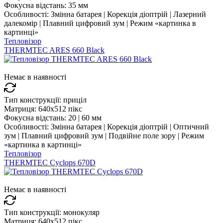
Фокусна відстань:
35 мм
Особливості:
Змінна батарея | Корекція діоптрій | Лазерний
далекомір | Плавний цифровий зум | Режим «картинка в
картинці»
Тепловізор
THERMTEC ARES 660 Black
Немає в наявності
Тип конструкції:
приціл
Матриця:
640x512 пікс
Фокусна відстань:
20 | 60 мм
Особливості:
Змінна батарея | Корекція діоптрій | Оптичний
зум | Плавний цифровий зум | Подвійне поле зору | Режим
«картинка в картинці»
Тепловізор
THERMTEC Cyclops 670D
Немає в наявності
Тип конструкції:
монокуляр
Матриця:
640x512 пікс