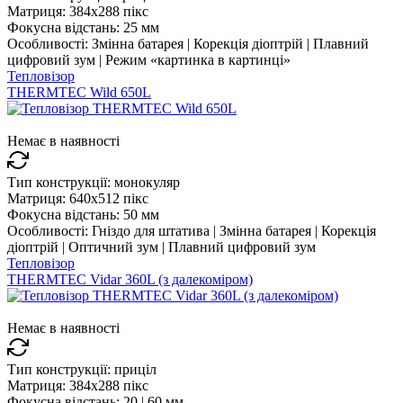
Матриця:
384x288 пікс
Фокусна відстань:
25 мм
Особливості:
Змінна батарея | Корекція діоптрій | Плавний
цифровий зум | Режим «картинка в картинці»
Тепловізор
THERMTEC Wild 650L
Немає в наявності
Тип конструкції:
монокуляр
Матриця:
640x512 пікс
Фокусна відстань:
50 мм
Особливості:
Гніздо для штатива | Змінна батарея | Корекція
діоптрій | Оптичний зум | Плавний цифровий зум
Тепловізор
THERMTEC Vidar 360L (з далекоміром)
Немає в наявності
Тип конструкції:
приціл
Матриця:
384x288 пікс
Фокусна відстань:
20 | 60 мм