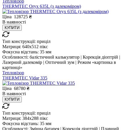
Тепловізор
THERMTEC Oryx 635L (з далекоміром)
Ціна
128725
₴
В
наявності
КУПИТИ
Тип конструкції:
приціл
Матриця:
640x512 пікс
Фокусна відстань:
35 мм
Особливості:
балістичний калькулятор | Корекція діоптрій |
Лазерний далекомір | Оптичний зум | Режим «картинка в
картинці»
Тепловізор
THERMTEC Vidar 335
Ціна
68780
₴
В
наявності
КУПИТИ
Тип конструкції:
приціл
Матриця:
384x288 пікс
Фокусна відстань:
35 мм
Особливості:
Змінна батарея | Корекція діоптрій | Плавний