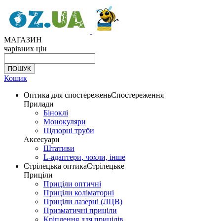
МАГАЗИН
чарівних цін
Кошик
Оптика для спостережень
Спостереження
Прилади
Біноклі
Монокуляри
Підзорні труби
Аксесуари
Штативи
L-адаптери, чохли, інше
Стрілецька оптика
Стрілецьке
Приціли
Приціли оптичні
Приціли коліматорні
Приціли лазерні (ЛЦВ)
Призматичні приціли
Кріплення для прицілів