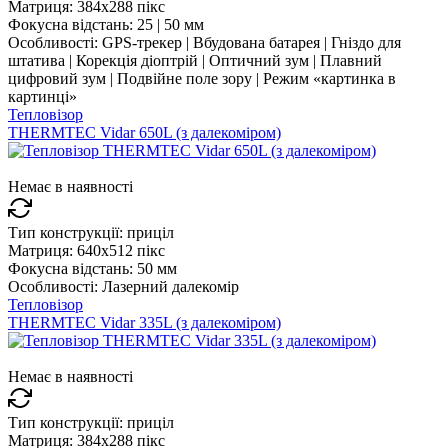
Матриця:
384x288 пікс
Фокусна відстань:
25 | 50 мм
Особливості:
GPS-трекер | Вбудована батарея | Гніздо для
штатива | Корекція діоптрій | Оптичний зум | Плавний
цифровий зум | Подвійне поле зору | Режим «картинка в
картинці»
Тепловізор
THERMTEC Vidar 650L (з далекоміром)
Немає в наявності
Тип конструкції:
приціл
Матриця:
640x512 пікс
Фокусна відстань:
50 мм
Особливості:
Лазерний далекомір
Тепловізор
THERMTEC Vidar 335L (з далекоміром)
Немає в наявності
Тип конструкції:
приціл
Матриця:
384x288 пікс