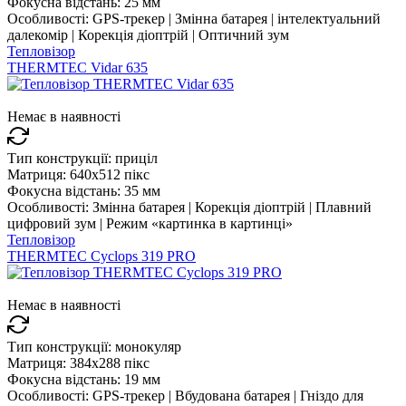
Фокусна відстань:
25 мм
Особливості:
GPS-трекер | Змінна батарея | інтелектуальний
далекомір | Корекція діоптрій | Оптичний зум
Тепловізор
THERMTEC Vidar 635
Немає в наявності
Тип конструкції:
приціл
Матриця:
640x512 пікс
Фокусна відстань:
35 мм
Особливості:
Змінна батарея | Корекція діоптрій | Плавний
цифровий зум | Режим «картинка в картинці»
Тепловізор
THERMTEC Cyclops 319 PRO
Немає в наявності
Тип конструкції:
монокуляр
Матриця:
384x288 пікс
Фокусна відстань:
19 мм
Особливості:
GPS-трекер | Вбудована батарея | Гніздо для