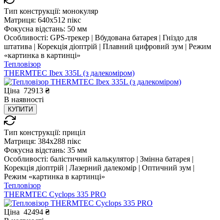
Тип конструкції:
монокуляр
Матриця:
640x512 пікс
Фокусна відстань:
50 мм
Особливості:
GPS-трекер | Вбудована батарея | Гніздо для
штатива | Корекція діоптрій | Плавний цифровий зум | Режим
«картинка в картинці»
Тепловізор
THERMTEC Ibex 335L (з далекоміром)
Ціна
72913
₴
В
наявності
КУПИТИ
Тип конструкції:
приціл
Матриця:
384x288 пікс
Фокусна відстань:
35 мм
Особливості:
балістичний калькулятор | Змінна батарея |
Корекція діоптрій | Лазерний далекомір | Оптичний зум |
Режим «картинка в картинці»
Тепловізор
THERMTEC Cyclops 335 PRO
Ціна
42494
₴