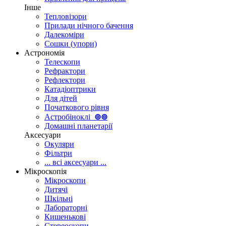
Інше
Тепловізори
Прилади нічного бачення
Далекоміри
Сошки (упори)
Астрономія
Телескопи
Рефрактори
Рефлектори
Катадіоптрики
Для дітей
Початкового рівня
Астробіноклі
⊚
⊚
Домашні планетарії
Аксесуари
Окуляри
Фільтри
... всі аксесуари ...
Мікроскопія
Мікроскопи
Дитячі
Шкільні
Лабораторні
Кишенькові
Стереоскопи