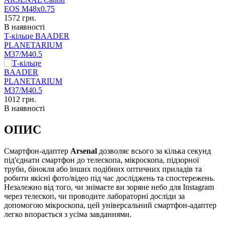
1572
грн.
В наявності
Т-кільце BAADER
PLANETARIUM
М37/М40.5
1012
грн.
В наявності
ОПИС
Cмартфон-адаптер
Arsenal
дозволяє всього за кілька секунд
під'єднати смартфон до телескопа, мікроскопа, підзорної
труби, бінокля або інших подібних оптичних приладів та
робити якісні фото/відео під час досліджень та спостережень.
Незалежно від того, чи знімаєте ви зоряне небо для Instagram
через телескоп, чи проводите лабораторні досліди за
допомогою мікроскопа, цей універсальний смартфон-адаптер
легко впорається з усіма завданнями.