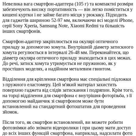
Невелика вага смартфон-адаптера (105 г) та компактні розміри
забезпечують високу портативність — він легко поміститься у
кишені куртки і не займе багато місця у рюкзаку. Підходить
для гаджетів шириною 52-97 мм, включаючи всі моделі iPhone,
серії Sony Xperia, Samsung Note, Xiaomi Redmi та більшість
інших смартфонів.
Смартфон-адаптер закріплюється на окулярі оптичного
приладу за допомогою хомута. Внутрішній діаметр затискного
хомута регулюється в інтервалі 26-48 мм. Переконайтеся, що
діаметр окуляра оптичного приладу знаходиться в цих межах.
До речі, затиск хомута утримується не пружиною, як у
простіших моделях, а надійним металевим гвинтом.
Відділення для кріплення смартфона має спеціальні підложки
з пружного еластомеру. Цей м'який матеріал захистить
поверхню гаджета від слідів затискання і подряпин. Крім того,
на торці відділення для смартфона є внутрішня фоторізьба, з її
допомогою майданчик зі смартфоном може бути
встановлений на стандартний фотоштатив для проведення
зйомок.
Після того, як смартфон встановлений, ви можете робити
фотознімки або знімати відеоролики і при цьому мати доступ
до всіх інших функцій смартфона, наприклад, надсилати фото