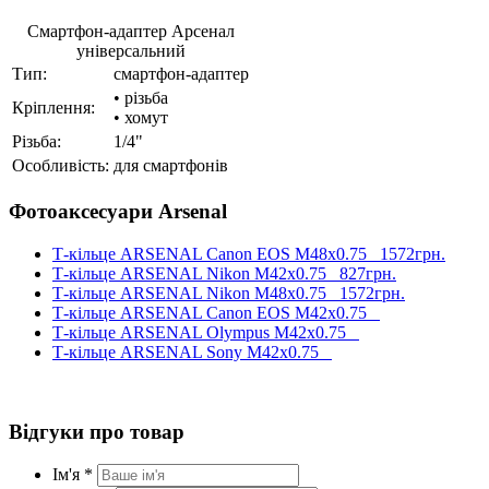
Смартфон-адаптер Арсенал
універсальний
Тип:
смартфон-адаптер
• різьба
Кріплення:
• хомут
Різьба:
1/4"
Особливість:
для смартфонів
Фотоаксесуари Arsenal
Т-кільце ARSENAL Canon EOS М48x0.75
1572грн.
Т-кільце ARSENAL Nikon М42x0.75
827грн.
Т-кільце ARSENAL Nikon М48x0.75
1572грн.
Т-кільце ARSENAL Canon EOS М42x0.75
Т-кільце ARSENAL Olympus М42x0.75
Т-кільце ARSENAL Sony М42x0.75
Відгуки про товар
Ім'я *