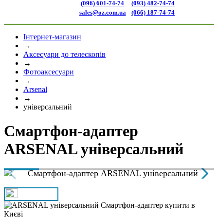
(096) 601-74-74
(093) 482-74-74
sales@oz.com.ua
(066) 187-74-74
Інтернет-магазин
→
Аксесуари до телескопів
→
Фотоаксесуари
→
Arsenal
→
універсальний
Смартфон-адаптер
ARSENAL універсальний