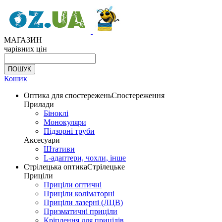
МАГАЗИН
чарівних цін
Кошик
Оптика для спостережень
Спостереження
Прилади
Біноклі
Монокуляри
Підзорні труби
Аксесуари
Штативи
L-адаптери, чохли, інше
Стрілецька оптика
Стрілецьке
Приціли
Приціли оптичні
Приціли коліматорні
Приціли лазерні (ЛЦВ)
Призматичні приціли
Кріплення для прицілів