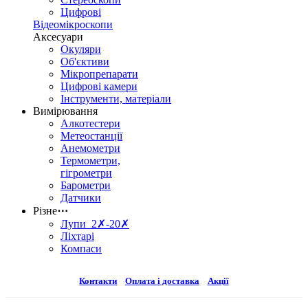
Цифрові
Відеомікроскопи
Аксесуари
Окуляри
Об'єктиви
Мікропрепарати
Цифрові камери
Інструменти, матеріали
Вимірювання
Алкотестери
Метеостанції
Анемометри
Термометри,
гігрометри
Барометри
Датчики
Різне
⋯
Лупи 2✗-20✗
Ліхтарі
Компаси
Контакти
Оплата і доставка
Акції