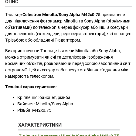
ОПИС
Т-кільце
Celestron Minolta/Sony Alpha
М42x0.75
призначене
для підключення фотокамер Minolta та Sony Alpha (зі знімними
об'єктивами) до телескопів через фокусер або інші аксесуари
для телескопів (екстендери, редюсери, коректори), які оснащені
T-різьбою або обладнані Т-адаптером.
Використовуючи Т-кільце і камери Minolta або Sony Alpha,
можна отримувати якісні та деталізовані зображення
космічних об'єктів, розкриваючи перед собою захопливий світ
астрономії. Цей аксесуар забезпечує стабільне з'єднання між
камерою та телескопом.
Технічні характеристики:
Кріплення: байонет, різьба
Байонет: Minolta/Sony Alpha
Різьба: М42x0.75
ХАРАКТЕРИСТИКИ