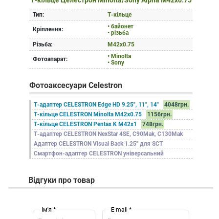
Т-кільце Целестрон Minolta/Sony Alpha М42x0.75
Тип:
Т-кільце
• байонет
Кріплення:
• різьба
Різьба:
М42x0.75
• Minolta
Фотоапарат:
• Sony
Фотоаксесуари Celestron
Т-адаптер CELESTRON Edge HD 9.25", 11", 14"
4048грн.
Т-кільце CELESTRON Minolta M42x0.75
1156грн.
Т-кільце CELESTRON Pentax K М42x1
748грн.
Т-адаптер CELESTRON NexStar 4SE, C90Mak, C130Mak
Адаптер CELESTRON Visual Back 1.25" для SCT
Смартфон-адаптер CELESTRON універсальний
Відгуки про товар
Ім'я *
E-mail *