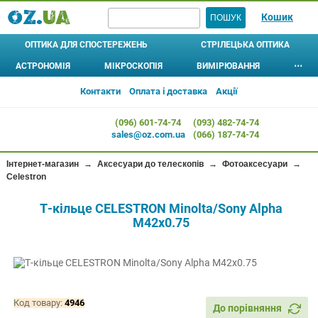
Кошик
ОПТИКА ДЛЯ СПОСТЕРЕЖЕНЬ
СТРІЛЕЦЬКА ОПТИКА
АСТРОНОМІЯ
МІКРОСКОПІЯ
ВИМІРЮВАННЯ
⋯
БІНОКЛІ
ШТАТИВИ
ПРИЦІЛИ ОПТИЧНІ
ТЕЛЕСКОПИ
МІКРОСКОПИ
АСТРОБІНОКЛІ
⊚
⊚
АЛКОТЕСТЕРИ
ЛУПИ 
Контакти
Оплата і доставка
Акції
МОНОКУЛЯРИ
L-АДАПТЕРИ, ЧОХЛИ, ІНШЕ
ПРИЦІЛИ КОЛІМАТОРНІ
Рефрактори
Дитячі
ДОМАШНІ ПЛАНЕТАРІЇ
МЕТЕОСТАНЦІЇ
ЛІХТАР
(096) 601-74-74
(093) 482-74-74
Рефлектори
ПІДЗОРНІ ТРУБИ
Шкільні
ПРИЦІЛИ ЛАЗЕРНІ (ЛЦВ)
АНЕМОМЕТРИ
КОМПА
sales@oz.com.ua
(066) 187-74-74
Катадіоптрики
Лабораторні
ПРИЗМАТИЧНІ ПРИЦІЛИ
ОКУЛЯРИ
ТЕРМОМЕТРИ,
ГІГРОМЕТРИ
Для дітей
Кишенькові
КРІПЛЕННЯ ДЛЯ ПРИЦІЛІВ
Інтернет-магазин
→
Аксесуари до телескопів
→
Фотоаксесуари
→
ФІЛЬТРИ
БАРОМЕТРИ
Celestron
Початкового рівня
Стереоскопи
... ВСІ АКСЕСУАРИ ...
ДАТЧИКИ
Цифрові
ТЕПЛОВІЗОРИ
Т-кільце CELESTRON Minolta/Sony Alpha
ВІДЕОМІКРОСКОПИ
М42x0.75
ПРИЛАДИ НІЧНОГО БАЧЕННЯ
ДАЛЕКОМІРИ
ОКУЛЯРИ
СОШКИ (УПОРИ)
ОБ'ЄКТИВИ
МІКРОПРЕПАРАТИ
Код товару:
4946
До порівняння
ЦИФРОВІ КАМЕРИ