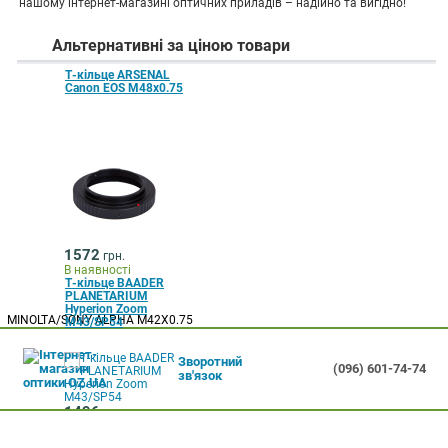
нашому інтернет-магазині оптичних приладів – надійно та вигідно!
Альтернативні за ціною товари
Т-кільце ARSENAL
Canon EOS М48x0.75
1572
грн.
В наявності
Т-кільце BAADER
PLANETARIUM
Hyperion Zoom
MINOLTA/SONY ALPHA М42X0.75
M43/SP54
Зворотний
(096) 601-74-74
зв'язок
1496
грн.
В наявності
Т-кільце ARSENAL