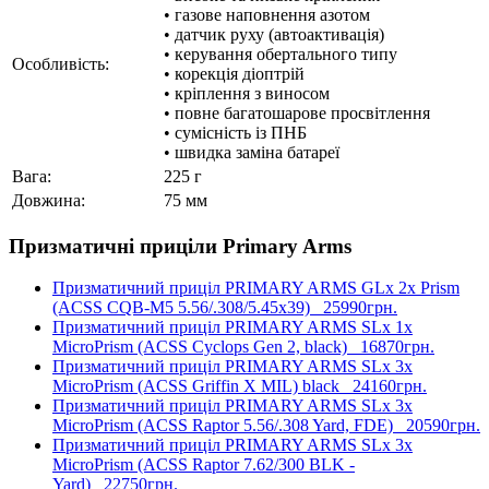
• газове наповнення азотом
• датчик руху (автоактивація)
• керування обертального типу
Особливість:
• корекція діоптрій
• кріплення з виносом
• повне багатошарове просвітлення
• сумісність із ПНБ
• швидка заміна батареї
Вага:
225 г
Довжина:
75 мм
Призматичні приціли Primary Arms
Призматичний приціл PRIMARY ARMS GLx 2x Prism
(ACSS CQB-M5 5.56/.308/5.45x39)
25990грн.
Призматичний приціл PRIMARY ARMS SLx 1x
MicroPrism (ACSS Cyclops Gen 2, black)
16870грн.
Призматичний приціл PRIMARY ARMS SLx 3x
MicroPrism (ACSS Griffin X MIL) black
24160грн.
Призматичний приціл PRIMARY ARMS SLx 3x
MicroPrism (ACSS Raptor 5.56/.308 Yard, FDE)
20590грн.
Призматичний приціл PRIMARY ARMS SLx 3x
MicroPrism (ACSS Raptor 7.62/300 BLK -
Yard)
22750грн.