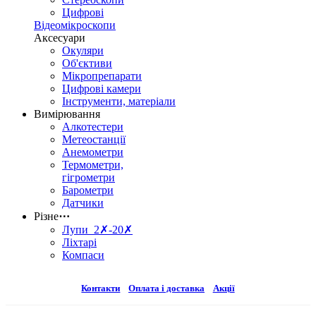
Цифрові
Відеомікроскопи
Аксесуари
Окуляри
Об'єктиви
Мікропрепарати
Цифрові камери
Інструменти, матеріали
Вимірювання
Алкотестери
Метеостанції
Анемометри
Термометри,
гігрометри
Барометри
Датчики
Різне
⋯
Лупи 2✗-20✗
Ліхтарі
Компаси
Контакти
Оплата і доставка
Акції