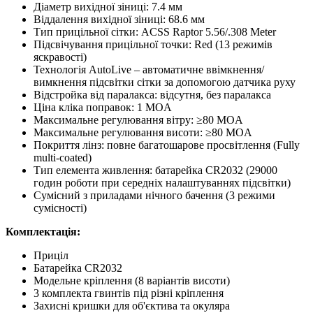
Діаметр вихідної зіниці: 7.4 мм
Віддалення вихідної зіниці: 68.6 мм
Тип прицільної сітки: ACSS Raptor 5.56/.308 Meter
Підсвічування прицільної точки: Red (13 режимів
яскравості)
Технологія AutoLive – автоматичне ввімкнення/
вимкнення підсвітки сітки за допомогою датчика руху
Відстройка від паралакса: відсутня, без паралакса
Ціна кліка поправок: 1 MOA
Максимальне регулювання вітру: ≥80 MOA
Максимальне регулювання висоти: ≥80 MOA
Покриття лінз: повне багатошарове просвітлення (Fully
multi-coated)
Тип елемента живлення: батарейка CR2032 (29000
годин роботи при середніх налаштуваннях підсвітки)
Сумісний з приладами нічного бачення (3 режими
сумісності)
Комплектація:
Приціл
Батарейка CR2032
Модельне кріплення (8 варіантів висоти)
3 комплекта гвинтів під різні кріплення
Захисні кришки для об'єктива та окуляра