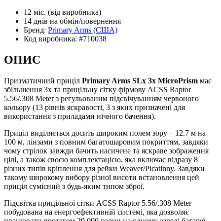
12 міс.
(від виробника)
14 днів
на обмін/повернення
Бренд:
Primary Arms
(США)
Код виробника:
#710038
ОПИС
Призматичний приціл
Primary Arms SLx 3x MicroPrism
має
збільшення 3х та прицільну сітку фірмову ACSS Raptor
5.56/.308 Meter з регульованим підсвічуванням червоного
кольору (13 рівнів яскравості, 3 з яких призначені для
використання з приладами нічного бачення).
Приціл виділяється досить широким полем зору – 12.7 м на
100 м, лінзами з повним багатошаровим покриттям, завдяки
чому стрілок завжди бачить насичене та яскраве зображення
цілі, а також своєю комплектацією, яка включає відразу 8
різних типів кріплення для рейки Weaver/Picatinny. Завдяки
такому широкому вибору різної висоти встановлення цей
приціл сумісний з будь-яким типом зброї.
Підсвітка прицільної сітки ACSS Raptor 5.56/.308 Meter
побудована на енергоефективній системі, яка дозволяє
працювати протягом 29 000 годин на одному заряді батареї