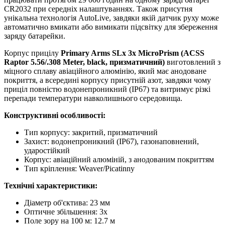
CR2032 при середніх налаштуваннях. Також присутня
унікальна технологія AutoLive, завдяки якій датчик руху може
автоматично вмикати або вимикати підсвітку для збереження
заряду батарейки.
Корпус прицілу
Primary Arms SLx 3x MicroPrism (ACSS
Raptor 5.56/.308 Meter, black, призматичний)
виготовлений з
міцного сплаву авіаційного алюмінію, який має анодоване
покриття, а всередині корпусу присутній азот, завдяки чому
приціл повністю водонепроникний (IP67) та витримує різкі
перепади температури навколишнього середовища.
Конструктивні особливості:
Тип корпусу: закритий, призматичний
Захист: водонепроникний (IP67), газонаповнений,
ударостійкий
Корпус: авіаційний алюміній, з анодованим покриттям
Тип кріплення: Weaver/Picatinny
Технічні характеристики:
Діаметр об'єктива: 23 мм
Оптичне збільшення: 3х
Поле зору на 100 м: 12.7 м