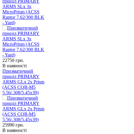
приціл PRIMARY
ARMS SLx 3x
MicroPrism (ACSS
Raptor 7.62/300 BLK
- Yard)
22750
грн.
В наявності
Призматичний
приціл PRIMARY
ARMS GLx 2x Prism
(ACSS CQB-M5
5.56/.308/5.45x39)
25990
грн.
В наявності