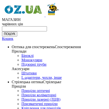
МАГАЗИН
чарівних цін
Кошик
Оптика для спостережень
Спостереження
Прилади
Біноклі
Монокуляри
Підзорні труби
Аксесуари
Штативи
L-адаптери, чохли, інше
Стрілецька оптика
Стрілецьке
Приціли
Приціли оптичні
Приціли коліматорні
Приціли лазерні (ЛЦВ)
Призматичні приціли
Кріплення для прицілів