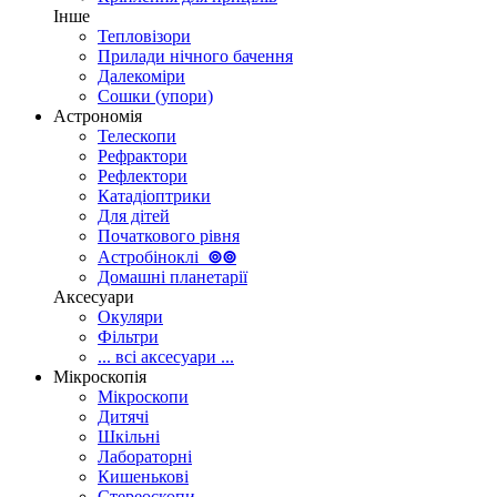
Інше
Тепловізори
Прилади нічного бачення
Далекоміри
Сошки (упори)
Астрономія
Телескопи
Рефрактори
Рефлектори
Катадіоптрики
Для дітей
Початкового рівня
Астробіноклі
⊚
⊚
Домашні планетарії
Аксесуари
Окуляри
Фільтри
... всі аксесуари ...
Мікроскопія
Мікроскопи
Дитячі
Шкільні
Лабораторні
Кишенькові
Стереоскопи