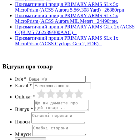
Призматичний приціл PRIMARY ARMS SLx 5x
MicroPrism (ACSS Aurora 5.56/.308 Yard)
26880грн.
Призматичний приціл PRIMARY ARMS SLx 5x
MicroPrism (ACSS Aurora MIL Meter)
24490грн.
Призматичний приціл PRIMARY ARMS GLx 2x (ACSS
CQB-M5 7.62x39/300AAC)
Призматичний приціл PRIMARY ARMS SLx 1x
MicroPrism (ACSS Cyclops Gen 2, FDE)
Відгуки про товар
Ім'я *
E-mail *
Оцінка: *
Відгук *
Плюси
Мінуси