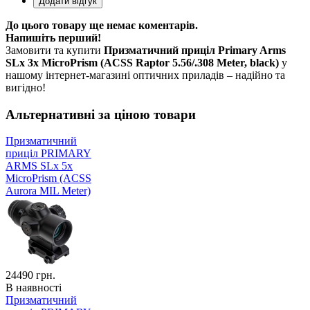
До цього товару ще немає коментарів.
Напишіть перший!
Замовити та купити
Призматичний приціл Primary Arms
SLx 3x MicroPrism (ACSS Raptor 5.56/.308 Meter, black)
у
нашому інтернет-магазині оптичних приладів – надійно та
вигідно!
Альтернативні за ціною товари
Призматичний
приціл PRIMARY
ARMS SLx 5x
MicroPrism (ACSS
Aurora MIL Meter)
24490
грн.
В наявності
Призматичний