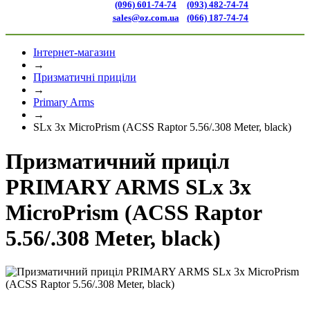
(096) 601-74-74
(093) 482-74-74
sales@oz.com.ua
(066) 187-74-74
Інтернет-магазин
→
Призматичні приціли
→
Primary Arms
→
SLx 3x MicroPrism (ACSS Raptor 5.56/.308 Meter, black)
Призматичний приціл
PRIMARY ARMS SLx 3x
MicroPrism (ACSS Raptor
5.56/.308 Meter, black)