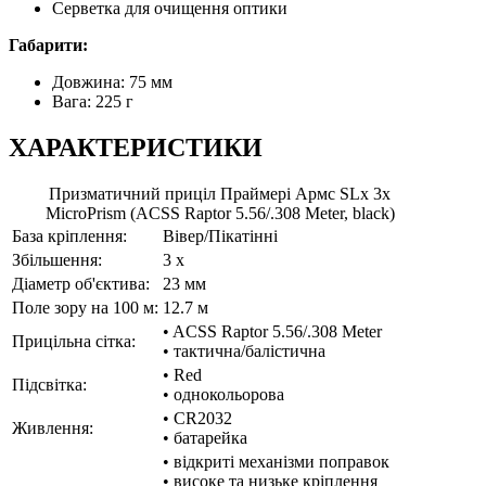
Серветка для очищення оптики
Габарити:
Довжина: 75 мм
Вага: 225 г
ХАРАКТЕРИСТИКИ
Призматичний приціл Праймері Армс SLx 3x
MicroPrism (ACSS Raptor 5.56/.308 Meter, black)
База кріплення:
Вівер/Пікатінні
Збільшення:
3 x
Діаметр об'єктива:
23 мм
Поле зору на 100 м:
12.7 м
• ACSS Raptor 5.56/.308 Meter
Прицільна сітка:
• тактична/балістична
• Red
Підсвітка:
• однокольорова
• CR2032
Живлення:
• батарейка
• відкриті механізми поправок
• високе та низьке кріплення