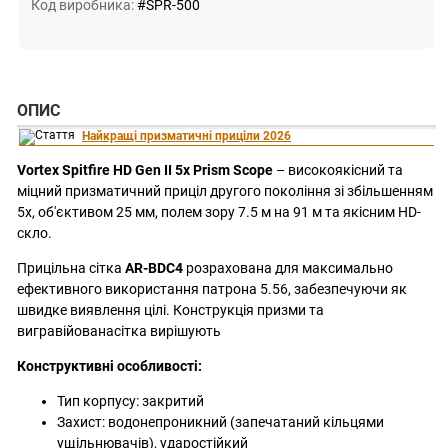
Код виробника:
#SPR-500
ОПИС
Найкращі призматичні приціли 2026
Vortex Spitfire HD Gen II 5x Prism Scope
– високоякісний та
міцний призматичний приціл другого покоління зі збільшенням
5х, об'єктивом 25 мм, полем зору 7.5 м на 91 м та якісним HD-
скло.
Прицільна сітка
AR-BDC4
розрахована для максимально
ефективного використання патрона 5.56, забезпечуючи як
швидке виявлення цілі. Конструкція призми та
вигравійованасітка вирішують
Конструктивні особливості:
Тип корпусу: закритий
Захист: водонепроникний (запечатаний кільцями
ущільнювачів), ударостійкий