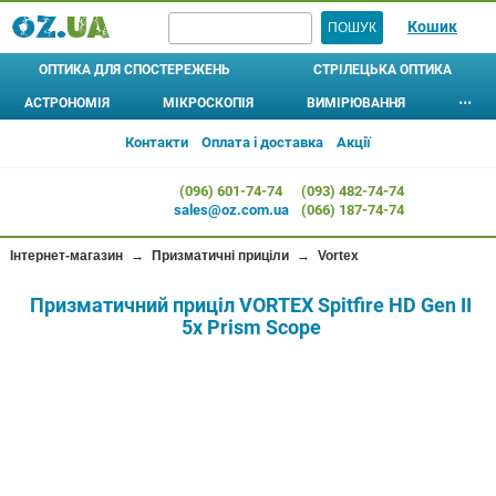
Кошик
ОПТИКА ДЛЯ СПОСТЕРЕЖЕНЬ
СТРІЛЕЦЬКА ОПТИКА
АСТРОНОМІЯ
МІКРОСКОПІЯ
ВИМІРЮВАННЯ
⋯
БІНОКЛІ
ШТАТИВИ
ПРИЦІЛИ ОПТИЧНІ
ТЕЛЕСКОПИ
МІКРОСКОПИ
АСТРОБІНОКЛІ
⊚
⊚
АЛКОТЕСТЕРИ
ЛУПИ 
Контакти
Оплата і доставка
Акції
МОНОКУЛЯРИ
L-АДАПТЕРИ, ЧОХЛИ, ІНШЕ
ПРИЦІЛИ КОЛІМАТОРНІ
Рефрактори
Дитячі
ДОМАШНІ ПЛАНЕТАРІЇ
МЕТЕОСТАНЦІЇ
ЛІХТАР
(096) 601-74-74
(093) 482-74-74
Рефлектори
ПІДЗОРНІ ТРУБИ
Шкільні
ПРИЦІЛИ ЛАЗЕРНІ (ЛЦВ)
АНЕМОМЕТРИ
КОМПА
sales@oz.com.ua
(066) 187-74-74
Катадіоптрики
Лабораторні
ПРИЗМАТИЧНІ ПРИЦІЛИ
ОКУЛЯРИ
ТЕРМОМЕТРИ,
ГІГРОМЕТРИ
Для дітей
Кишенькові
КРІПЛЕННЯ ДЛЯ ПРИЦІЛІВ
Інтернет-магазин
→
Призматичні приціли
→
Vortex
ФІЛЬТРИ
БАРОМЕТРИ
Початкового рівня
Стереоскопи
... ВСІ АКСЕСУАРИ ...
Призматичний приціл VORTEX Spitfire HD Gen II
ДАТЧИКИ
Цифрові
ТЕПЛОВІЗОРИ
5x Prism Scope
ВІДЕОМІКРОСКОПИ
ПРИЛАДИ НІЧНОГО БАЧЕННЯ
ДАЛЕКОМІРИ
ОКУЛЯРИ
СОШКИ (УПОРИ)
ОБ'ЄКТИВИ
МІКРОПРЕПАРАТИ
ЦИФРОВІ КАМЕРИ