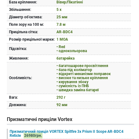
База кріплення:
Вівер/Пікатінні
Збільшення:
5 x
Діаметр об'єктива:
25 мм
Поле зору на 100 м:
7.8 м
Прицільна сітка:
AR-BDC4
Розмір прицільної марки:
1 МОА
• Red
Підсвітка:
• однокольорова
Живлення:
батарейка
• багатошарове просвітлення
• база під коліматор
• відкриті механізми поправок
Особливість:
• високе та низьке кріплення
• керування збоку
• сумісність із ПНБ
• швидка заміна батареї
Вага:
292 г
Довжина:
92 мм
Призматичні приціли Vortex
Призматичний приціл VORTEX Spitfire 3x Prism II Scope AR-BDC4
Reticle
26980грн.