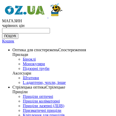
МАГАЗИН
чарівних цін
Кошик
Оптика для спостережень
Спостереження
Прилади
Біноклі
Монокуляри
Підзорні труби
Аксесуари
Штативи
L-адаптери, чохли, інше
Стрілецька оптика
Стрілецьке
Приціли
Приціли оптичні
Приціли коліматорні
Приціли лазерні (ЛЦВ)
Призматичні приціли
Кріплення для прицілів