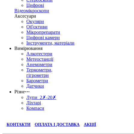
Цифрові
Відеомікроскопи
Аксесуари
Окуляри
Об'єктиви
Мікропрепарати
Цифрові камери
Інструменти, матеріали
Вимірювання
Алкотестери
Метеостанції
Анемометри
Термометри,
гігрометри
Барометри
Датчики
Різне
⋯
Лупи 2✗-20✗
Ліхтарі
Компаси
КОНТАКТИ
ОПЛАТА І ДОСТАВКА
АКЦІЇ