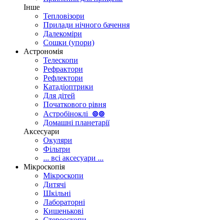
Інше
Тепловізори
Прилади нічного бачення
Далекоміри
Сошки (упори)
Астрономія
Телескопи
Рефрактори
Рефлектори
Катадіоптрики
Для дітей
Початкового рівня
Астробіноклі
⊚
⊚
Домашні планетарії
Аксесуари
Окуляри
Фільтри
... всі аксесуари ...
Мікроскопія
Мікроскопи
Дитячі
Шкільні
Лабораторні
Кишенькові
Стереоскопи