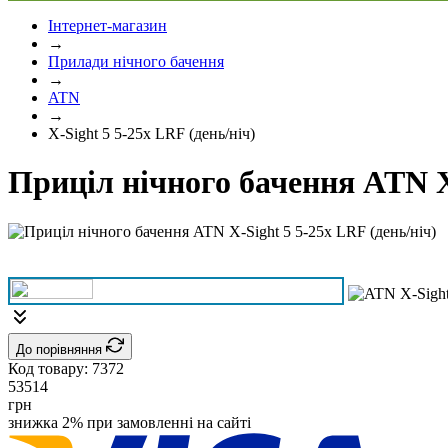
Інтернет-магазин
→
Прилади нічного бачення
→
ATN
→
X-Sight 5 5-25x LRF (день/ніч)
Приціл нічного бачення ATN X-
До порівняння
Код товару:
7372
53514
грн
знижка 2% при замовленні на сайті