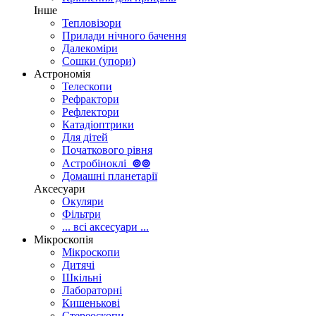
Інше
Тепловізори
Прилади нічного бачення
Далекоміри
Сошки (упори)
Астрономія
Телескопи
Рефрактори
Рефлектори
Катадіоптрики
Для дітей
Початкового рівня
Астробіноклі
⊚
⊚
Домашні планетарії
Аксесуари
Окуляри
Фільтри
... всі аксесуари ...
Мікроскопія
Мікроскопи
Дитячі
Шкільні
Лабораторні
Кишенькові
Стереоскопи