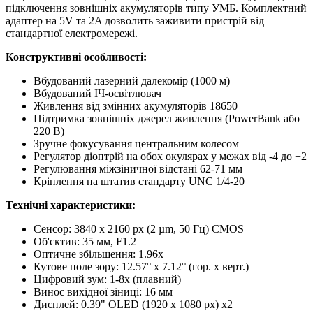
підключення зовнішніх акумуляторів типу УМБ. Комплектний
адаптер на 5V та 2A дозволить заживити пристрій від
стандартної електромережі.
Конструктивні особливості:
Вбудований лазерний далекомір (1000 м)
Вбудований ІЧ-освітлювач
Живлення від змінних акумуляторів 18650
Підтримка зовнішніх джерел живлення (PowerBank або
220 В)
Зручне фокусування центральним колесом
Регулятор діоптрій на обох окулярах у межах від -4 до +2
Регулювання міжзіничної відстані 62-71 мм
Кріплення на штатив стандарту UNC 1/4-20
Технічні характеристики:
Сенсор: 3840 х 2160 px (2 µm, 50 Гц) CMOS
Об'єктив: 35 мм, F1.2
Оптичне збільшення: 1.96x
Кутове поле зору: 12.57° x 7.12° (гор. x верт.)
Цифровий зум: 1-8x (плавний)
Винос вихідної зіниці: 16 мм
Дисплей: 0.39" OLED (1920 x 1080 px) x2