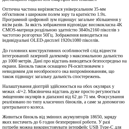
Оптична частина вирізняється універсальним 35-мм
об'єктивом з широким полем зору та кратністю 1.9x.
Програмний цифровий зум підвищує загальне збільшення у
вісім разів. За якість зображення відповідає висококласна 4K
CMOS-матриця роздільною здатністю 3840x2160 пікселів з
частотою розгортки 50Гц. Зображення виводиться на
індивідуальні OLED-дисплеї 1920x1080 пікселів.
До головних конструктивних особливостей слід віднести
інтегрований лазерний далекомір з максимальною дальністю
до 1000 метрів. Дані про відстань виводяться безпосередньо на
екрани. Бінокль також оснащено ІЧ-освітлювачем з
невидимим для неозброєного ока випромінюванням, що
також підвищує загальну дальність спостережень.
Налаштування діоптрій здійснюється на обох окулярах у
межах -4/+2. Міжзінична відстань дуже просто регулюється
зміщенням окулярів в діапазоні від 62 до 71 мм. Фокусування
реалізовано по типу класичних біноклів, а саме за допомогою
центрального колеса.
Живиться бінокль від змінних акумуляторів 18650, заряду
яких вистачить до 6 годин безперервної роботи. У разі
потреби можна використовувати інтерфейс USB Type-C для