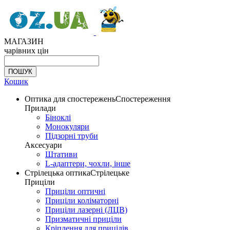
МАГАЗИН
чарівних цін
Кошик
Оптика для спостережень
Спостереження
Прилади
Біноклі
Монокуляри
Підзорні труби
Аксесуари
Штативи
L-адаптери, чохли, інше
Стрілецька оптика
Стрілецьке
Приціли
Приціли оптичні
Приціли коліматорні
Приціли лазерні (ЛЦВ)
Призматичні приціли
Кріплення для прицілів