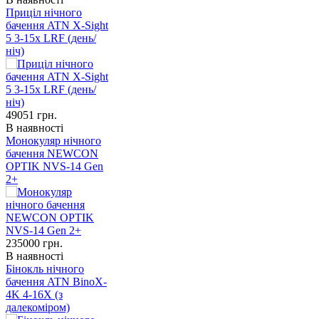
Приціл нічного
бачення ATN X-Sight
5 3-15x LRF (день/
ніч)
49051
грн.
В наявності
Монокуляр нічного
бачення NEWCON
OPTIK NVS-14 Gen
2+
235000
грн.
В наявності
Бінокль нічного
бачення ATN BinoX-
4K 4-16X (з
далекоміром)