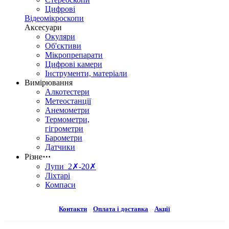
Цифрові
Відеомікроскопи
Аксесуари
Окуляри
Об'єктиви
Мікропрепарати
Цифрові камери
Інструменти, матеріали
Вимірювання
Алкотестери
Метеостанції
Анемометри
Термометри,
гігрометри
Барометри
Датчики
Різне
⋯
Лупи 2✗-20✗
Ліхтарі
Компаси
Контакти
Оплата і доставка
Акції