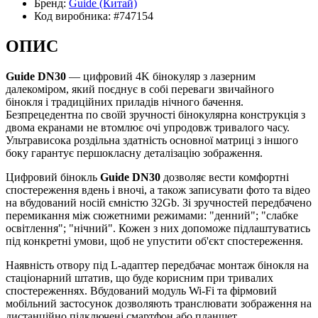
Бренд:
Guide
(Китай)
Код виробника:
#747154
ОПИС
Guide DN30
— цифровий 4K бінокуляр з лазерним
далекоміром, який поєднує в собі переваги звичайного
бінокля і традиційних приладів нічного бачення.
Безпрецедентна по своїй зручності бінокулярна конструкція з
двома екранами не втомлює очі упродовж тривалого часу.
Ультрависока роздільна здатність основної матриці з іншого
боку гарантує першокласну деталізацію зображення.
Цифровий бінокль
Guide DN30
дозволяє вести комфортні
спостереження вдень і вночі, а також записувати фото та відео
на вбудований носій ємністю 32Gb. Зі зручностей передбачено
перемикання між сюжетними режимами: "денний"; "слабке
освітлення"; "нічний". Кожен з них допоможе підлаштуватись
під конкретні умови, щоб не упустити об'єкт спостереження.
Наявність отвору під L-адаптер передбачає монтаж бінокля на
стаціонарний штатив, що буде корисним при тривалих
спостереженнях. Вбудований модуль Wi-Fi та фірмовий
мобільний застосунок дозволяють транслювати зображення на
дистанційно підключені смартфон або планшет.