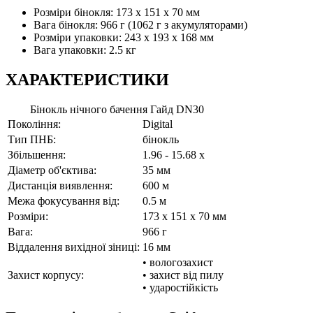
Розміри бінокля: 173 x 151 x 70 мм
Вага бінокля: 966 г (1062 г з акумуляторами)
Розміри упаковки: 243 х 193 х 168 мм
Вага упаковки: 2.5 кг
ХАРАКТЕРИСТИКИ
Бінокль нічного бачення Гайд DN30
Покоління:
Digital
Тип ПНБ:
бінокль
Збільшення:
1.96 - 15.68 x
Діаметр об'єктива:
35 мм
Дистанція виявлення:
600 м
Межа фокусування від:
0.5 м
Розміри:
173 x 151 x 70 мм
Вага:
966 г
Віддалення вихідної зіниці:
16 мм
• вологозахист
Захист корпусу:
• захист від пилу
• ударостійкість