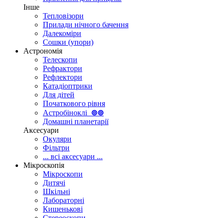
Інше
Тепловізори
Прилади нічного бачення
Далекоміри
Сошки (упори)
Астрономія
Телескопи
Рефрактори
Рефлектори
Катадіоптрики
Для дітей
Початкового рівня
Астробіноклі
⊚
⊚
Домашні планетарії
Аксесуари
Окуляри
Фільтри
... всі аксесуари ...
Мікроскопія
Мікроскопи
Дитячі
Шкільні
Лабораторні
Кишенькові
Стереоскопи