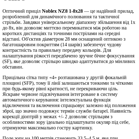
Оптичний приціл
Noblex NZ8 1-8x28
— це надійний прилад,
розроблений для динамічного полювання та тактичної
стрільби. Завдяки універсальному діапазону збільшення від 1x
до 8x, він дозволяє миттєво перемикатися між роботою на
коротких дистанціях та точними пострілами на середні
відстані. Об'єктив діаметром 28 мм оснащений оптикою з
багатошаровим покриттям (14 шарів) забезпечує чудову
контрастність та правильну передачу кольорів. Для
налаштування різкості передбачено зручне бічне фокусування
(SF), яке дозволяє стрільцю швидко адаптуватися до мінливих
обставин.
Прицільна сітка типу «4» розташована у другій фокальній
площині (SFP), тому її лінії залишаються тонкими та чіткими
при будь-якому рівні кратності, не перекриваючи ціль.
Яскраве червоне підсвічування інтегроване в систему
автоматичного керування: інтелектуальна функція
відключення та включення спрацьовує залежно від положення
зброї, що значно подовжує термін служби батареї. Наявність
корекції діоптрій у межах +/- 2 дозволяє стрільцям з
особливостями зору ідеально підлаштувати окуляр під себе,
отримуючи максимально гостру картинку.
Поле зору на 100 метрів становить 33.5–4.5 м, яке при