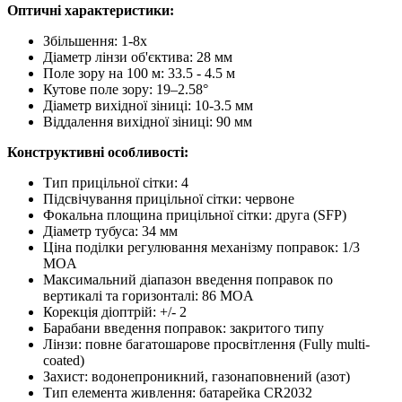
Оптичні характеристики:
Збільшення: 1-8x
Діаметр лінзи об'єктива: 28 мм
Поле зору на 100 м: 33.5 - 4.5 м
Кутове поле зору: 19–2.58°
Діаметр вихідної зіниці: 10-3.5 мм
Віддалення вихідної зіниці: 90 мм
Конструктивні особливості:
Тип прицільної сітки: 4
Підсвічування прицільної сітки: червоне
Фокальна площина прицільної сітки: друга (SFP)
Діаметр тубуса: 34 мм
Ціна поділки регулювання механізму поправок: 1/3
MOA
Максимальний діапазон введення поправок по
вертикалі та горизонталі: 86 MOA
Корекція діоптрій: +/- 2
Барабани введення поправок: закритого типу
Лінзи: повне багатошарове просвітлення (Fully multi-
coated)
Захист: водонепроникний, газонаповнений (азот)
Тип елемента живлення: батарейка CR2032