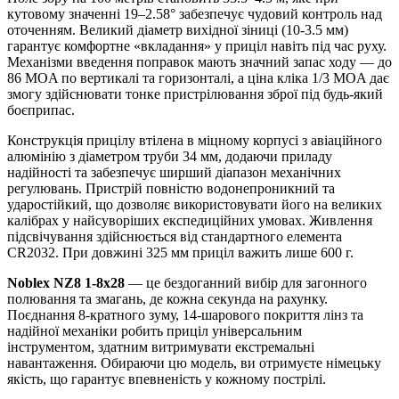
кутовому значенні 19–2.58° забезпечує чудовий контроль над
оточенням. Великий діаметр вихідної зіниці (10-3.5 мм)
гарантує комфортне «вкладання» у приціл навіть під час руху.
Механізми введення поправок мають значний запас ходу — до
86 MOA по вертикалі та горизонталі, а ціна кліка 1/3 MOA дає
змогу здійснювати тонке пристрілювання зброї під будь-який
боєприпас.
Конструкція прицілу втілена в міцному корпусі з авіаційного
алюмінію з діаметром труби 34 мм, додаючи приладу
надійності та забезпечує ширший діапазон механічних
регулювань. Пристрій повністю водонепроникний та
ударостійкий, що дозволяє використовувати його на великих
калібрах у найсуворіших експедиційних умовах. Живлення
підсвічування здійснюється від стандартного елемента
CR2032. При довжині 325 мм приціл важить лише 600 г.
Noblex NZ8 1-8x28
— це бездоганний вибір для загонного
полювання та змагань, де кожна секунда на рахунку.
Поєднання 8-кратного зуму, 14-шарового покриття лінз та
надійної механіки робить приціл універсальним
інструментом, здатним витримувати екстремальні
навантаження. Обираючи цю модель, ви отримуєте німецьку
якість, що гарантує впевненість у кожному пострілі.