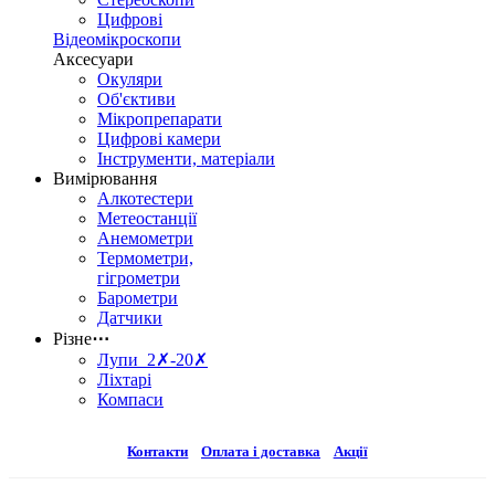
Цифрові
Відеомікроскопи
Аксесуари
Окуляри
Об'єктиви
Мікропрепарати
Цифрові камери
Інструменти, матеріали
Вимірювання
Алкотестери
Метеостанції
Анемометри
Термометри,
гігрометри
Барометри
Датчики
Різне
⋯
Лупи 2✗-20✗
Ліхтарі
Компаси
Контакти
Оплата і доставка
Акції