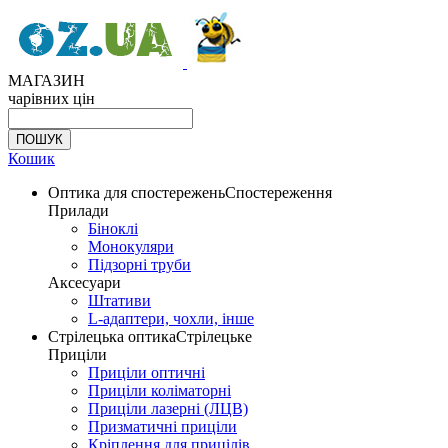
МАГАЗИН
чарівних цін
Кошик
Оптика для спостережень
Спостереження
Прилади
Біноклі
Монокуляри
Підзорні труби
Аксесуари
Штативи
L-адаптери, чохли, інше
Стрілецька оптика
Стрілецьке
Приціли
Приціли оптичні
Приціли коліматорні
Приціли лазерні (ЛЦВ)
Призматичні приціли
Кріплення для прицілів