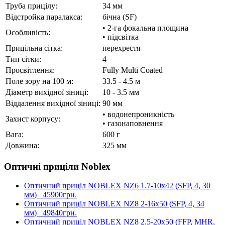
Труба прицілу:
34 мм
Відстройка паралакса:
бічна (SF)
• 2-га фокальна площина
Особливість:
• підсвітка
Прицільна сітка:
перехрестя
Тип сітки:
4
Просвітлення:
Fully Multi Coated
Поле зору на 100 м:
33.5 - 4.5 м
Діаметр вихідної зіниці:
10 - 3.5 мм
Віддалення вихідної зіниці:
90 мм
• водонепроникність
Захист корпусу:
• газонаповнення
Вага:
600 г
Довжина:
325 мм
Оптичні приціли Noblex
Оптичний приціл NOBLEX NZ6 1.7-10x42 (SFP, 4, 30
мм)
45900грн.
Оптичний приціл NOBLEX NZ8 2-16x50 (SFP, 4, 34
мм)
49840грн.
Оптичний приціл NOBLEX NZ8 2.5-20x50 (FFP, MHR,