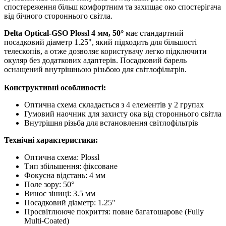
спостереження більш комфортним та захищає око спостерігача
від бічного стороннього світла.
Delta Optical-GSO Plossl 4 мм, 50°
має стандартний
посадковий діаметр 1.25", який підходить для більшості
телескопів, а отже дозволяє користувачу легко підключити
окуляр без додаткових адаптерів. Посадковий барель
оснащений внутрішньою різьбою для світлофільтрів.
Конструктивні особливості:
Оптична схема складається з 4 елементів у 2 групах
Гумовий наочник для захисту ока від стороннього світла
Внутрішня різьба для встановлення світлофільтрів
Технічні характеристики:
Оптична схема: Plоssl
Тип збільшення: фіксоване
Фокусна відстань: 4 мм
Поле зору: 50°
Винос зіниці: 3.5 мм
Посадковий діаметр: 1.25"
Просвітлююче покриття: повне багатошарове (Fully
Multi-Coated)