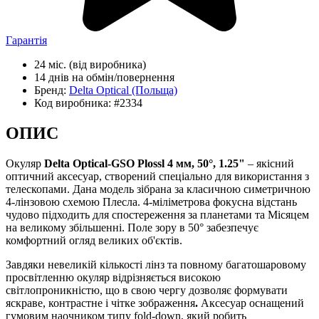
Гарантія
24 міс.
(від виробника)
14 днів
на обмін/повернення
Бренд:
Delta Optical
(Польща)
Код виробника:
#2334
ОПИС
Окуляр
Delta Optical-GSO Plossl 4 мм, 50°, 1.25"
– якісний
оптичний аксесуар, створений спеціально для використання з
телескопами. Дана модель зібрана за класичною симетричною
4-лінзовою схемою Плесла. 4-міліметрова фокусна відстань
чудово підходить для спостереження за планетами та Місяцем
на великому збільшенні. Поле зору в 50° забезпечує
комфортний огляд великих об'єктів.
Завдяки невеликій кількості лінз та повному багатошаровому
просвітленню окуляр відрізняється високою
світлопроникністю, що в свою чергу дозволяє формувати
яскраве, контрастне і чітке зображення
.
Аксесуар оснащений
гумовим наочником типу fold-down, який робить