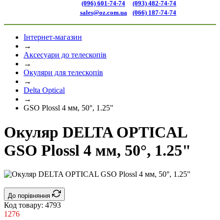
(096) 601-74-74
(093) 482-74-74
sales@oz.com.ua
(066) 187-74-74
Інтернет-магазин
→
Аксесуари до телескопів
→
Окуляри для телескопів
→
Delta Optical
→
GSO Plossl 4 мм, 50°, 1.25"
Окуляр DELTA OPTICAL
GSO Plossl 4 мм, 50°, 1.25"
До порівняння
Код товару:
4793
1276