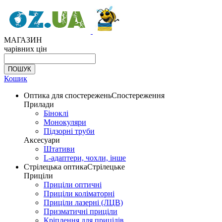
МАГАЗИН
чарівних цін
Кошик
Оптика для спостережень
Спостереження
Прилади
Біноклі
Монокуляри
Підзорні труби
Аксесуари
Штативи
L-адаптери, чохли, інше
Стрілецька оптика
Стрілецьке
Приціли
Приціли оптичні
Приціли коліматорні
Приціли лазерні (ЛЦВ)
Призматичні приціли
Кріплення для прицілів