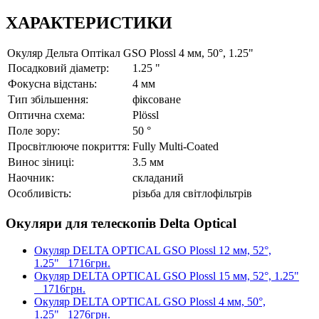
ХАРАКТЕРИСТИКИ
Окуляр Дельта Оптікал GSO Plossl 4 мм, 50°, 1.25"
Посадковий діаметр:
1.25 "
Фокусна відстань:
4 мм
Тип збільшення:
фіксоване
Оптична схема:
Plössl
Поле зору:
50 °
Просвітлююче покриття:
Fully Multi-Coated
Винос зіниці:
3.5 мм
Наочник:
складаний
Особливість:
різьба для світлофільтрів
Окуляри для телескопів Delta Optical
Окуляр DELTA OPTICAL GSO Plossl 12 мм, 52°,
1.25"
1716грн.
Окуляр DELTA OPTICAL GSO Plossl 15 мм, 52°, 1.25"
1716грн.
Окуляр DELTA OPTICAL GSO Plossl 4 мм, 50°,
1.25"
1276грн.