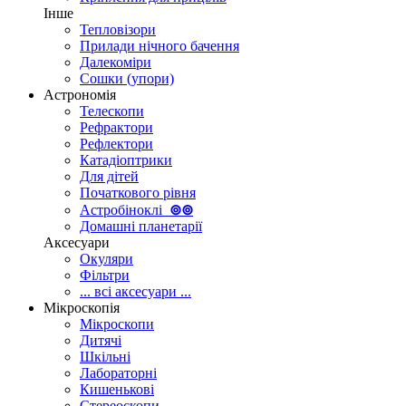
Інше
Тепловізори
Прилади нічного бачення
Далекоміри
Сошки (упори)
Астрономія
Телескопи
Рефрактори
Рефлектори
Катадіоптрики
Для дітей
Початкового рівня
Астробіноклі
⊚
⊚
Домашні планетарії
Аксесуари
Окуляри
Фільтри
... всі аксесуари ...
Мікроскопія
Мікроскопи
Дитячі
Шкільні
Лабораторні
Кишенькові
Стереоскопи