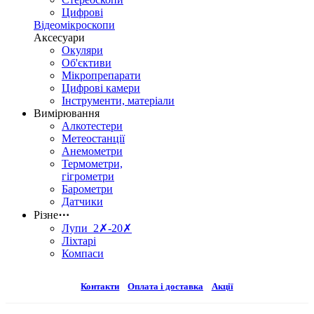
Цифрові
Відеомікроскопи
Аксесуари
Окуляри
Об'єктиви
Мікропрепарати
Цифрові камери
Інструменти, матеріали
Вимірювання
Алкотестери
Метеостанції
Анемометри
Термометри,
гігрометри
Барометри
Датчики
Різне
⋯
Лупи 2✗-20✗
Ліхтарі
Компаси
Контакти
Оплата і доставка
Акції