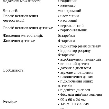
Додаткові можливості:
• годинник
• календар
Дисплей:
монохромний
Спосіб встановлення
• настільний
метеостанції:
• настінний
• вертикальний
Спосіб встановлення датчика:
• горизонтальний
Живлення метеостанції:
батарейки
Живлення датчика:
батарейки
• індикатор рівня сигналу
• індикатор розряду
батарейок
• відображення тенденцій
• виносний датчик
• датчик з дисплеєм
Особливість:
• звукове сповіщення
• накопичення даних
• підключення інших
датчиків
• підсвітка дисплея
• фіксація min/max значень
• 99 x 60 x 24 мм
Розміри:
• 145 x 110 x 45 мм