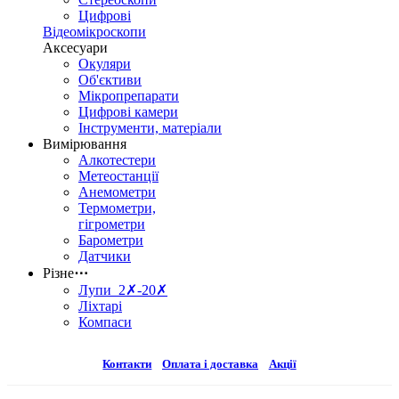
Цифрові
Відеомікроскопи
Аксесуари
Окуляри
Об'єктиви
Мікропрепарати
Цифрові камери
Інструменти, матеріали
Вимірювання
Алкотестери
Метеостанції
Анемометри
Термометри,
гігрометри
Барометри
Датчики
Різне
⋯
Лупи 2✗-20✗
Ліхтарі
Компаси
Контакти
Оплата і доставка
Акції