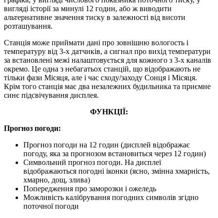
вигляді історії за минулі 12 годин, або ж виводити
альтернативне значення тиску в залежності від висоти
розташування.
Станція може приймати дані про зовнішню вологость і
температуру від 3-х датчиків, а сигнал про вихід температури
за встановлені межі налаштовується для кожного з 3-х каналів
окремо. Це одна з небагатьох станцій, що відображають не
тільки фази Місяця, але і час сходу/заходу Сонця і Місяця.
Крім того станція має два незалежних будильника та приємне
синє підсвічування дисплея.
ФУНКЦІЇ:
Прогноз погоди:
Прогноз погоди на 12 годин (дисплей відображає
погоду, яка за прогнозом встановиться через 12 годин)
Символьний прогноз погоди. На дисплеї
відображаються погодні іконки (ясно, змінна хмарність,
хмарно, дощ, злива)
Попередження про заморозки і ожеледь
Можливість калібрування погодних символів згідно
поточної погоди