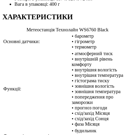
Вага в упаковці: 400 г
ХАРАКТЕРИСТИКИ
Метеостанція Технолайн WS6760 Black
• барометр
Основні датчики:
• гігрометр
• термометр
• атмосферний тиск
• внутрішній рівень
комфорту
• внутрішня вологість
• внутрішня температура
• гістограма тиску
• зовнішня вологість
Функції:
• зовнішня температура
• попередження про
заморозки
• прогноз погоди
• схід/захід Місяця
• схід/захід Сонця
• фаза Місяця
• будильник