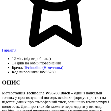
Гарантія
12 міс.
(від виробника)
14 днів
на обмін/повернення
Бренд:
Technoline
(Німеччина)
Код виробника:
#WS6760
ОПИС
Метеостанція
Technoline WS6760 Black
– один з найбільш
точних у прогнозуванні погоди, оскільки формує прогноз на
підставі даних про атмосферний тиск, зовнішню температуру і
вологость. Дані про тиск Ви можете переглядати у вигляді
графіка, у вигляді числового показника поточного тиску, у