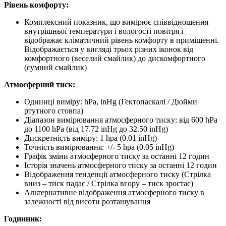
Рівень комфорту:
Комплексний показник, що вимірює співвідношення
внутрішньої температури і вологості повітря і
відображає кліматичний рівень комфорту в приміщенні.
Відображається у вигляді трьох різних іконок від
комфортного (веселий смайлик) до дискомфортного
(сумний смайлик)
Атмосферний тиск:
Одиниці виміру: hPa, inHg (Гектопаскалі / Дюйми
ртутного стовпа)
Діапазон вимірювання атмосферного тиску: від 600 hPa
до 1100 hPa (від 17.72 inHg до 32.50 inHg)
Дискретність виміру: 1 hpa (0.01 inHg)
Точність вимірювання: +/- 5 hpa (0.05 inHg)
Графік зміни атмосферного тиску за останні 12 годин
Історія значень атмосферного тиску за останні 12 годин
Відображення тенденції атмосферного тиску (Стрілка
вниз – тиск падає / Стрілка вгору – тиск зростає)
Альтернативне відображення атмосферного тиску в
залежності від висоти розташування
Годинник: