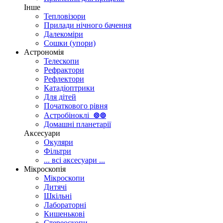
Інше
Тепловізори
Прилади нічного бачення
Далекоміри
Сошки (упори)
Астрономія
Телескопи
Рефрактори
Рефлектори
Катадіоптрики
Для дітей
Початкового рівня
Астробіноклі
⊚
⊚
Домашні планетарії
Аксесуари
Окуляри
Фільтри
... всі аксесуари ...
Мікроскопія
Мікроскопи
Дитячі
Шкільні
Лабораторні
Кишенькові
Стереоскопи