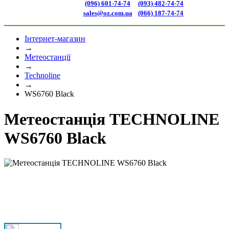
(096) 601-74-74
(093) 482-74-74
sales@oz.com.ua
(066) 187-74-74
Інтернет-магазин
→
Метеостанції
→
Technoline
→
WS6760 Black
Метеостанція TECHNOLINE
WS6760 Black