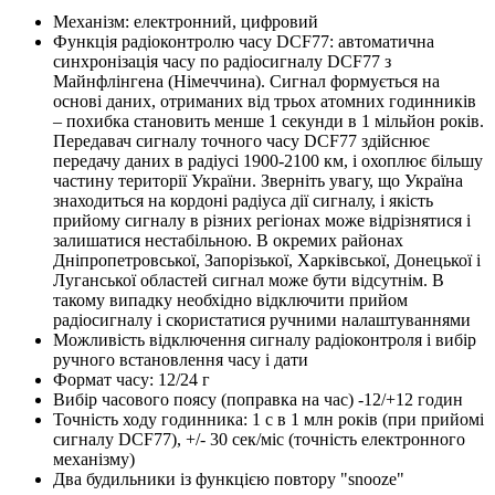
Механізм: електронний, цифровий
Функція радіоконтролю часу DCF77: автоматична
синхронізація часу по радіосигналу DCF77 з
Майнфлінгена (Німеччина). Сигнал формується на
основі даних, отриманих від трьох атомних годинників
– похибка становить менше 1 секунди в 1 мільйон років.
Передавач сигналу точного часу DCF77 здійснює
передачу даних в радіусі 1900-2100 км, і охоплює більшу
частину території України. Зверніть увагу, що Україна
знаходиться на кордоні радіуса дії сигналу, і якість
прийому сигналу в різних регіонах може відрізнятися і
залишатися нестабільною. В окремих районах
Дніпропетровської, Запорізької, Харківської, Донецької і
Луганської областей сигнал може бути відсутнім. В
такому випадку необхідно відключити прийом
радіосигналу і скористатися ручними налаштуваннями
Можливість відключення сигналу радіоконтроля і вибір
ручного встановлення часу і дати
Формат часу: 12/24 г
Вибір часового поясу (поправка на час) -12/+12 годин
Точність ходу годинника: 1 с в 1 млн років (при прийомі
сигналу DCF77), +/- 30 сек/міс (точність електронного
механізму)
Два будильники із функцією повтору "snooze"