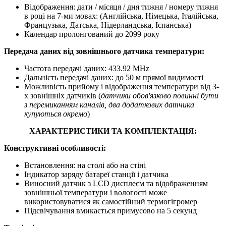
Відображення: дати / місяця / дня тижня / номеру тижня
в році на 7-ми мовах: (Англійська, Німецька, Італійська,
Французька, Датська, Нідерландська, Іспанська)
Календар пролонгований до 2099 року
Передача даних від зовнішнього датчика температури:
Частота передачі даних: 433.92 MHz
Дальність передачі даних: до 50 м прямої видимості
Можливість прийому і відображення температури від 3-
х зовнішніх датчиків (
датчики обов'язково повинні бути
з перемиканням каналів, два додаткових датчика
купуються окремо
)
ХАРАКТЕРИСТИКИ ТА КОМПЛЕКТАЦІЯ:
Конструктивні особливості:
Встановлення: на столі або на стіні
Індикатор заряду батареї станції і датчика
Виносний датчик з LCD дисплеєм та відображенням
зовнішньої температури і вологості може
використовуватися як самостійний термогігромер
Підсвічування вмикається примусово на 5 секунд