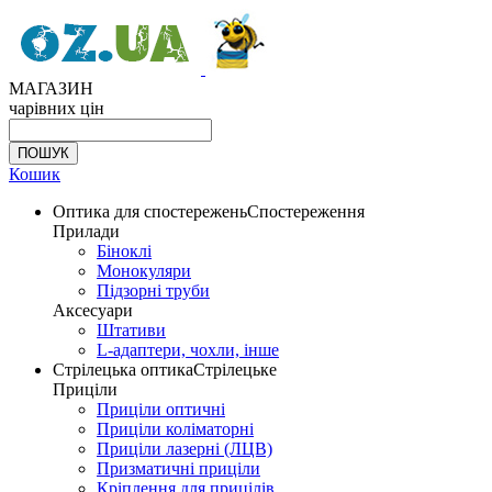
МАГАЗИН
чарівних цін
Кошик
Оптика для спостережень
Спостереження
Прилади
Біноклі
Монокуляри
Підзорні труби
Аксесуари
Штативи
L-адаптери, чохли, інше
Стрілецька оптика
Стрілецьке
Приціли
Приціли оптичні
Приціли коліматорні
Приціли лазерні (ЛЦВ)
Призматичні приціли
Кріплення для прицілів