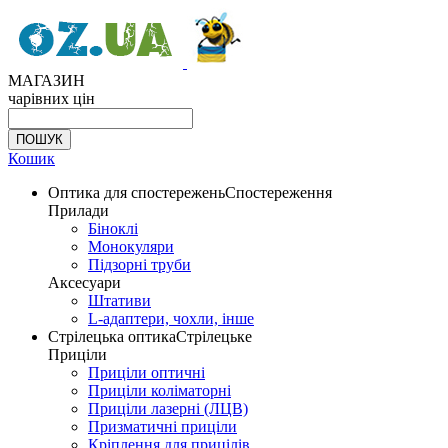
МАГАЗИН
чарівних цін
Кошик
Оптика для спостережень
Спостереження
Прилади
Біноклі
Монокуляри
Підзорні труби
Аксесуари
Штативи
L-адаптери, чохли, інше
Стрілецька оптика
Стрілецьке
Приціли
Приціли оптичні
Приціли коліматорні
Приціли лазерні (ЛЦВ)
Призматичні приціли
Кріплення для прицілів