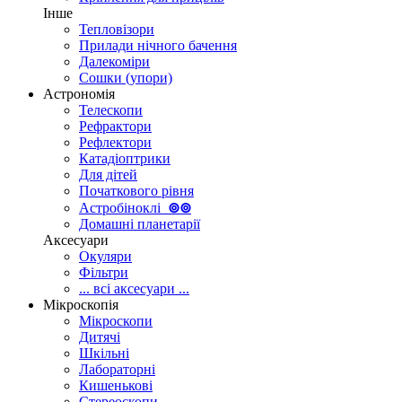
Інше
Тепловізори
Прилади нічного бачення
Далекоміри
Сошки (упори)
Астрономія
Телескопи
Рефрактори
Рефлектори
Катадіоптрики
Для дітей
Початкового рівня
Астробіноклі
⊚
⊚
Домашні планетарії
Аксесуари
Окуляри
Фільтри
... всі аксесуари ...
Мікроскопія
Мікроскопи
Дитячі
Шкільні
Лабораторні
Кишенькові
Стереоскопи