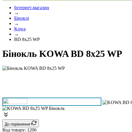
Інтернет-магазин
→
Біноклі
→
Kowa
→
BD 8x25 WP
Бінокль KOWA BD 8x25 WP
До порівняння
Код товару:
1206