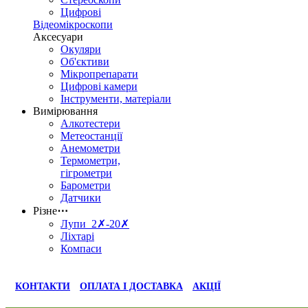
Цифрові
Відеомікроскопи
Аксесуари
Окуляри
Об'єктиви
Мікропрепарати
Цифрові камери
Інструменти, матеріали
Вимірювання
Алкотестери
Метеостанції
Анемометри
Термометри,
гігрометри
Барометри
Датчики
Різне
⋯
Лупи 2✗-20✗
Ліхтарі
Компаси
КОНТАКТИ
ОПЛАТА І ДОСТАВКА
АКЦІЇ