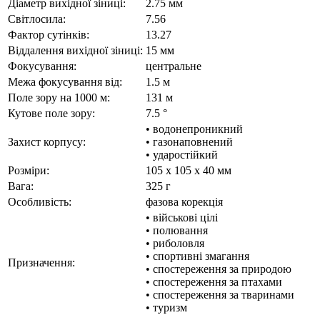
Діаметр вихідної зіниці:
2.75 мм
Світлосила:
7.56
Фактор сутінків:
13.27
Віддалення вихідної зіниці:
15 мм
Фокусування:
центральне
Межа фокусування від:
1.5 м
Поле зору на 1000 м:
131 м
Кутове поле зору:
7.5 °
• водонепроникний
Захист корпусу:
• газонаповнений
• ударостійкий
Розміри:
105 x 105 x 40 мм
Вага:
325 г
Особливість:
фазова корекція
• військові цілі
• полювання
• риболовля
• спортивні змагання
Призначення:
• спостереження за природою
• спостереження за птахами
• спостереження за тваринами
• туризм