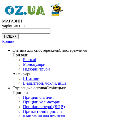
МАГАЗИН
чарівних цін
Кошик
Оптика для спостережень
Спостереження
Прилади
Біноклі
Монокуляри
Підзорні труби
Аксесуари
Штативи
L-адаптери, чохли, інше
Стрілецька оптика
Стрілецьке
Приціли
Приціли оптичні
Приціли коліматорні
Приціли лазерні (ЛЦВ)
Призматичні приціли
Кріплення для прицілів