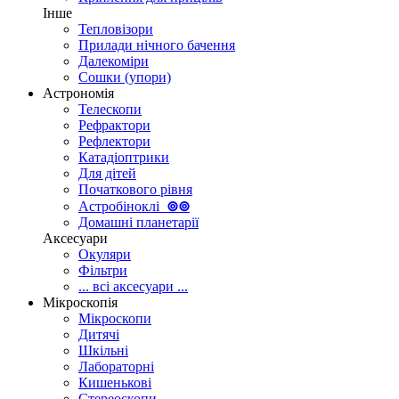
Інше
Тепловізори
Прилади нічного бачення
Далекоміри
Сошки (упори)
Астрономія
Телескопи
Рефрактори
Рефлектори
Катадіоптрики
Для дітей
Початкового рівня
Астробіноклі
⊚
⊚
Домашні планетарії
Аксесуари
Окуляри
Фільтри
... всі аксесуари ...
Мікроскопія
Мікроскопи
Дитячі
Шкільні
Лабораторні
Кишенькові
Стереоскопи