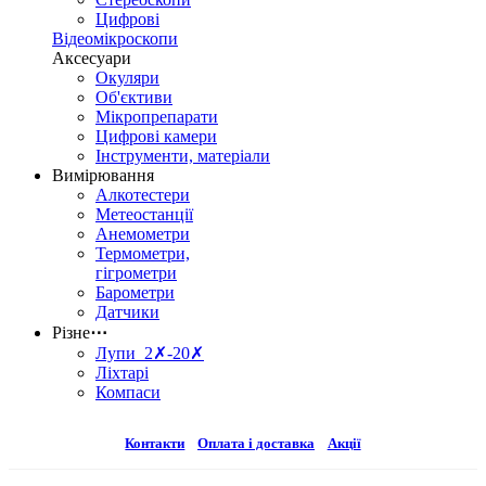
Цифрові
Відеомікроскопи
Аксесуари
Окуляри
Об'єктиви
Мікропрепарати
Цифрові камери
Інструменти, матеріали
Вимірювання
Алкотестери
Метеостанції
Анемометри
Термометри,
гігрометри
Барометри
Датчики
Різне
⋯
Лупи 2✗-20✗
Ліхтарі
Компаси
Контакти
Оплата і доставка
Акції