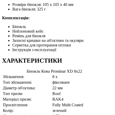
Розміри бінокля: 105 x 105 x 40 мм
Вага бінокля: 325 г
Комплектація:
Бінокль
Нейлоновий кейс
Ремінь для бінокля
Захисні кришки на об'єктиви та окуляри
Серветка для протирання оптики
Інструкція з експлуатації
ХАРАКТЕРИСТИКИ
Бінокль Кова Prominar XD 8x22
Збільшення:
8 x
Тип збільшення:
фіксоване
Діаметр об'єктива:
22 мм
Тип призм:
Roof
Матеріал призм:
BAK4
Просвітлення:
Fully Multi Coated
Колір:
зелений