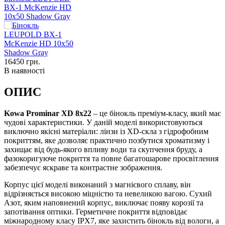
BX-1 McKenzie HD
10x50 Shadow Gray
16450
грн.
В наявності
ОПИС
Kowa Prominar XD 8x22
– це бінокль преміум-класу, який має
чудові характеристики. У даній моделі використовуються
виключно якісні матеріали: лінзи із XD-скла з гідрофобним
покриттям, яке дозволяє практично позбутися хроматизму і
захищає від будь-якого впливу води та скупчення бруду, а
фазокоригуюче покриття та повне багатошарове просвітлення
забезпечує яскраве та контрастне зображення.
Корпус цієї моделі виконаний з магнієвого сплаву, він
відрізняється високою міцністю та невеликою вагою. Сухий
Азот, яким наповнений корпус, виключає появу корозії та
запотівання оптики. Герметичне покриття відповідає
міжнародному класу IPX7, яке захистить бінокль від вологи, а