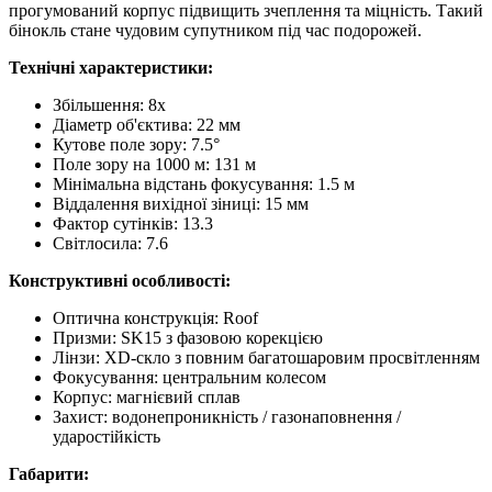
прогумований корпус підвищить зчеплення та міцність. Такий
бінокль стане чудовим супутником під час подорожей.
Технічні характеристики:
Збільшення: 8x
Діаметр об'єктива: 22 мм
Кутове поле зору: 7.5°
Поле зору на 1000 м: 131 м
Мінімальна відстань фокусування: 1.5 м
Віддалення вихідної зіниці: 15 мм
Фактор сутінків: 13.3
Світлосила: 7.6
Конструктивні особливості:
Оптична конструкція: Roof
Призми: SK15 з фазовою корекцією
Лінзи: XD-скло з повним багатошаровим просвітленням
Фокусування: центральним колесом
Корпус: магнієвий сплав
Захист: водонепроникність / газонаповнення /
ударостійкість
Габарити: