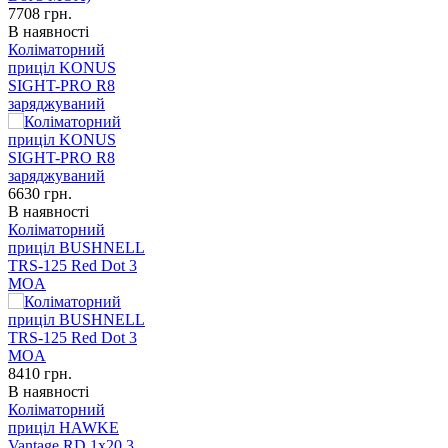
7708
грн.
В наявності
Коліматорний
приціл KONUS
SIGHT-PRO R8
заряджуваний
6630
грн.
В наявності
Коліматорний
приціл BUSHNELL
TRS-125 Red Dot 3
MOA
8410
грн.
В наявності
Коліматорний
приціл HAWKE
Vantage RD 1x20 3