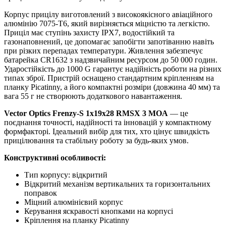
Корпус прицілу виготовлений з високоякісного авіаційного
алюмінію 7075-T6, який вирізняється міцністю та легкістю.
Приціл має ступінь захисту IPX7, водостійкий та
газонаповнений, це допомагає запобігти запотіванню навіть
при різких перепадах температури. Живлення забезпечує
батарейка CR1632 з надзвичайним ресурсом до 50 000 годин.
Ударостійкість до 1000 G гарантує надійність роботи на різних
типах зброї. Пристрій оснащено стандартним кріпленням на
планку Picatinny, а його компактні розміри (довжина 40 мм) та
вага 55 г не створюють додаткового навантаження.
Vector Optics Frenzy-S 1x19x28 RMSX 3 MOA
— це
поєднання точності, надійності та інновацій у компактному
формфакторі. Ідеальний вибір для тих, хто цінує швидкість
прицілювання та стабільну роботу за будь-яких умов.
Конструктивні особливості:
Тип корпусу: відкритий
Відкритий механізм вертикальних та горизонтальних
поправок
Міцний алюмінієвий корпус
Керування яскравості кнопками на корпусі
Кріплення на планку Picatinny