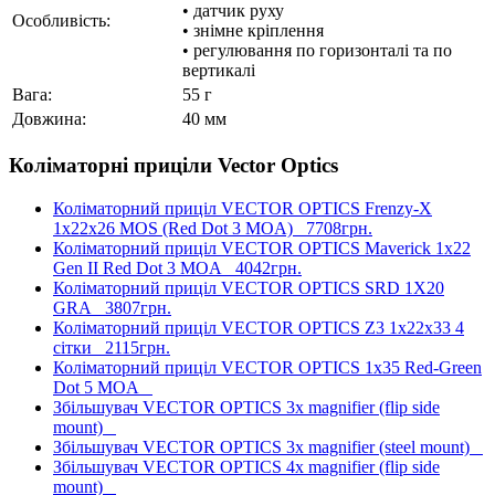
• датчик руху
Особливість:
• знімне кріплення
• регулювання по горизонталі та по
вертикалі
Вага:
55 г
Довжина:
40 мм
Коліматорні приціли Vector Optics
Коліматорний приціл VECTOR OPTICS Frenzy-X
1x22x26 MOS (Red Dot 3 MOA)
7708грн.
Коліматорний приціл VECTOR OPTICS Maverick 1x22
Gen II Red Dot 3 MOA
4042грн.
Коліматорний приціл VECTOR OPTICS SRD 1X20
GRA
3807грн.
Коліматорний приціл VECTOR OPTICS Z3 1x22x33 4
сітки
2115грн.
Коліматорний приціл VECTOR OPTICS 1x35 Red-Green
Dot 5 MOA
Збільшувач VECTOR OPTICS 3x magnifier (flip side
mount)
Збільшувач VECTOR OPTICS 3x magnifier (steel mount)
Збільшувач VECTOR OPTICS 4x magnifier (flip side
mount)