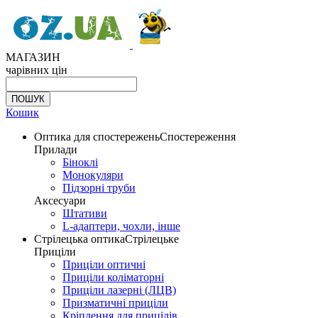
МАГАЗИН
чарівних цін
Кошик
Оптика для спостережень
Спостереження
Прилади
Біноклі
Монокуляри
Підзорні труби
Аксесуари
Штативи
L-адаптери, чохли, інше
Стрілецька оптика
Стрілецьке
Приціли
Приціли оптичні
Приціли коліматорні
Приціли лазерні (ЛЦВ)
Призматичні приціли
Кріплення для прицілів