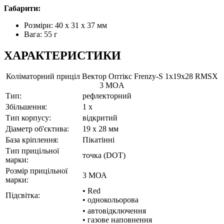
Габарити:
Розміри: 40 x 31 x 37 мм
Вага: 55 г
ХАРАКТЕРИСТИКИ
Коліматорний приціл Вектор Оптікс Frenzy-S 1x19x28 RMSX
3 MOA
Тип:
рефлекторний
Збільшення:
1 x
Тип корпусу:
відкритий
Діаметр об'єктива:
19 x 28 мм
База кріплення:
Пікатінні
Тип прицільної
точка (DOT)
марки:
Розмір прицільної
3 МОА
марки:
• Red
Підсвітка:
• однокольорова
• автовідключення
• газове наповнення