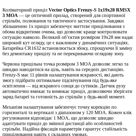
Коліматорний приціл
Vector Optics Frenzy-S 1x19x28 RMSX
3 MOA
— це оптичний прилад, створений для спортивної
стрільби, полювання та тактичного застосування. Завдяки
збільшенню 1x приціл забезпечує миттєве прицілювання з
обома відкритими очима, що дозволяє краще контролювати
ситуацію навколо. Великий об’єктив розміром 19x28 мм надає
широкий кут огляду, це є важливим у динамічних ситуаціях.
Батарейка CR1632 встановлюється збоку, спрощуючи її заміну
без демонтажу прицілу та не перекриваючи оглядову зону.
Червона прицільна точка розміром 3 MOA дозволяє легко та
швидко наводитися на ціль, навіть на середніх дистанціях.
Frenzy-S має 11 рівнів налаштування яскравості, які дають
змогу підібрати оптимальне підсвічування під будь-яке
освітлення — від яскравого сонця до сутінків. Датчик руху
автоматично вмикає та вимикає приціл, дозволяючи зберігати
заряд батареї та готовність до стрільби у будь-який момент.
Механізм налаштування забезпечує точну корекцію по
горизонталі та вертикалі з діапазоном у 120 MOA. Кожен клік
регулювання відповідає 1 MOA, що дозволяє швидко
адаптувати приціл до змінної дистанції або особливостей
стрільби. Надійна фіксація параметрів гарантує стабільність
прицілювання навіть у складних умовах.