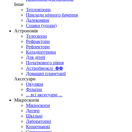
Інше
Тепловізори
Прилади нічного бачення
Далекоміри
Сошки (упори)
Астрономія
Телескопи
Рефрактори
Рефлектори
Катадіоптрики
Для дітей
Початкового рівня
Астробіноклі
⊚
⊚
Домашні планетарії
Аксесуари
Окуляри
Фільтри
... всі аксесуари ...
Мікроскопія
Мікроскопи
Дитячі
Шкільні
Лабораторні
Кишенькові
Стереоскопи