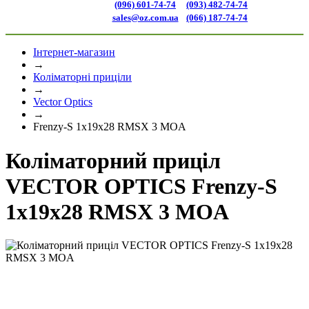
(096) 601-74-74
(093) 482-74-74
sales@oz.com.ua
(066) 187-74-74
Інтернет-магазин
→
Коліматорні приціли
→
Vector Optics
→
Frenzy-S 1x19x28 RMSX 3 MOA
Коліматорний приціл
VECTOR OPTICS Frenzy-S
1x19x28 RMSX 3 MOA