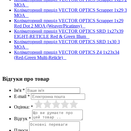
MOA
Коліматорний приціл VECTOR OPTICS Scrapper 1x29 3
MOA
Коліматорний приціл VECTOR OPTICS Scrapper 1x29
Red Dot 2 MOA (Weaver/Picatinny)
Коліматорний приціл VECTOR OPTICS SRD 1x27x39
EIGHT-RETICLE Red & Green Illum
Коліматорний приціл VECTOR OPTICS SRD 1x30 3
MOA
Коліматорний приціл VECTOR OPTICS Z4 1x23x34
(Red-Green Multi-Reticle)
Відгуки про товар
Ім'я *
E-mail *
Оцінка: *
Відгук *
Плюси