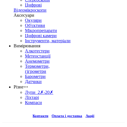
Цифрові
Відеомікроскопи
Аксесуари
Окуляри
Об'єктиви
Мікропрепарати
Цифрові камери
Інструменти, матеріали
Вимірювання
Алкотестери
Метеостанції
Анемометри
Термометри,
гігрометри
Барометри
Датчики
Різне
⋯
Лупи 2✗-20✗
Ліхтарі
Компаси
Контакти
Оплата і доставка
Акції