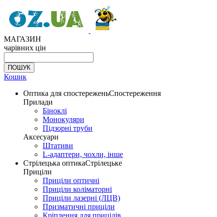
МАГАЗИН
чарівних цін
Кошик
Оптика для спостережень
Спостереження
Прилади
Біноклі
Монокуляри
Підзорні труби
Аксесуари
Штативи
L-адаптери, чохли, інше
Стрілецька оптика
Стрілецьке
Приціли
Приціли оптичні
Приціли коліматорні
Приціли лазерні (ЛЦВ)
Призматичні приціли
Кріплення для прицілів