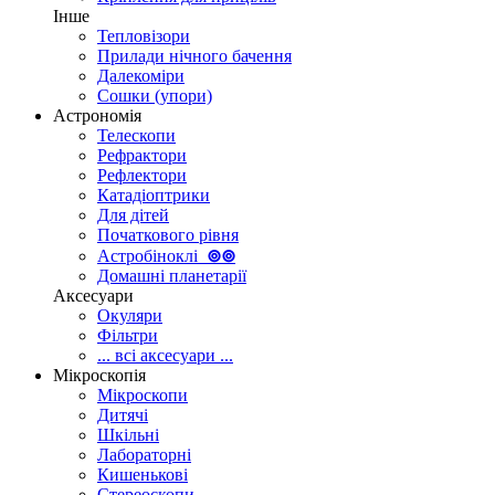
Інше
Тепловізори
Прилади нічного бачення
Далекоміри
Сошки (упори)
Астрономія
Телескопи
Рефрактори
Рефлектори
Катадіоптрики
Для дітей
Початкового рівня
Астробіноклі
⊚
⊚
Домашні планетарії
Аксесуари
Окуляри
Фільтри
... всі аксесуари ...
Мікроскопія
Мікроскопи
Дитячі
Шкільні
Лабораторні
Кишенькові
Стереоскопи