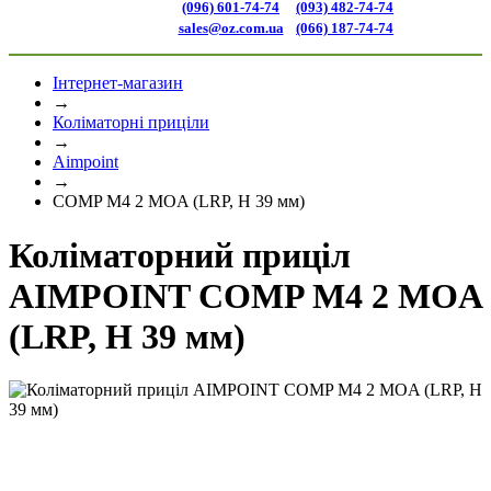
(096) 601-74-74
(093) 482-74-74
sales@oz.com.ua
(066) 187-74-74
Інтернет-магазин
→
Коліматорні приціли
→
Aimpoint
→
COMP M4 2 MOA (LRP, H 39 мм)
Коліматорний приціл
AIMPOINT COMP M4 2 MOA
(LRP, H 39 мм)