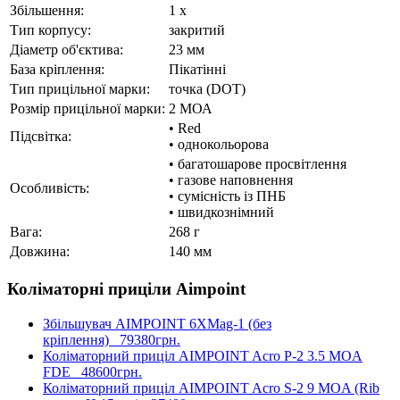
Збільшення:
1 x
Тип корпусу:
закритий
Діаметр об'єктива:
23 мм
База кріплення:
Пікатінні
Тип прицільної марки:
точка (DOT)
Розмір прицільної марки:
2 МОА
• Red
Підсвітка:
• однокольорова
• багатошарове просвітлення
• газове наповнення
Особливість:
• сумісність із ПНБ
• швидкознімний
Вага:
268 г
Довжина:
140 мм
Коліматорні приціли Aimpoint
Збільшувач AIMPOINT 6XMag-1 (без
кріплення)
79380грн.
Коліматорний приціл AIMPOINT Acro P-2 3.5 MOA
FDE
48600грн.
Коліматорний приціл AIMPOINT Acro S-2 9 MOA (Rib