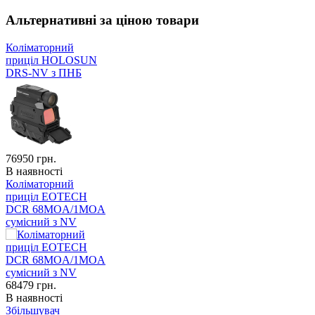
Альтернативні за ціною товари
Коліматорний
приціл HOLOSUN
DRS-NV з ПНБ
76950
грн.
В наявності
Коліматорний
приціл EOTECH
DCR 68MOA/1MOA
сумісний з NV
68479
грн.
В наявності
Збільшувач