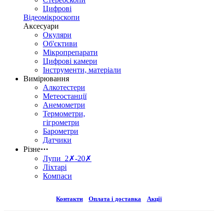
Цифрові
Відеомікроскопи
Аксесуари
Окуляри
Об'єктиви
Мікропрепарати
Цифрові камери
Інструменти, матеріали
Вимірювання
Алкотестери
Метеостанції
Анемометри
Термометри,
гігрометри
Барометри
Датчики
Різне
⋯
Лупи 2✗-20✗
Ліхтарі
Компаси
Контакти
Оплата і доставка
Акції