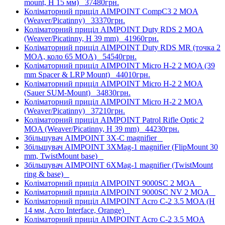
mount, H 15 мм)
37480грн.
Коліматорний приціл AIMPOINT CompC3 2 MOA
(Weaver/Picatinny)
33370грн.
Коліматорний приціл AIMPOINT Duty RDS 2 MOA
(Weaver/Picatinny, H 39 mm)
41960грн.
Коліматорний приціл AIMPOINT Duty RDS MR (точка 2
MOA, коло 65 MOA)
54540грн.
Коліматорний приціл AIMPOINT Micro H-2 2 MOA (39
mm Spacer & LRP Mount)
44010грн.
Коліматорний приціл AIMPOINT Micro H-2 2 MOA
(Sauer SUM-Mount)
34830грн.
Коліматорний приціл AIMPOINT Micro H-2 2 MOA
(Weaver/Picatinny)
37210грн.
Коліматорний приціл AIMPOINT Patrol Rifle Optic 2
MOA (Weaver/Picatinny, H 39 mm)
44230грн.
Збільшувач AIMPOINT 3X-C magnifier
Збільшувач AIMPOINT 3XMag-1 magnifier (FlipMount 30
mm, TwistMount base)
Збільшувач AIMPOINT 6XMag-1 magnifier (TwistMount
ring & base)
Коліматорний приціл AIMPOINT 9000SC 2 MOA
Коліматорний приціл AIMPOINT 9000SC NV 2 MOA
Коліматорний приціл AIMPOINT Acro C-2 3.5 MOA (H
14 мм, Acro Interface, Orange)
Коліматорний приціл AIMPOINT Acro C-2 3.5 MOA