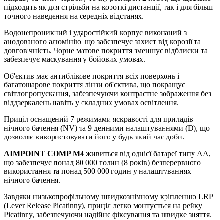
підходить як для стрільби на короткі дистанції, так і для більш
точного наведення на середніх відстанях.
Водонепроникний і ударостійкий корпус виконаний з
анодованого алюмінію, що забезпечує захист від корозії та
довговічність. Чорне матове покриття зменшує відблиски та
забезпечує маскування у бойових умовах.
Об'єктив має антиблікове покриття всіх поверхонь і
багатошарове покриття лінзи об'єктива, що покращує
світлопропускання, забезпечуючи контрастне зображення без
віддзеркалень навіть у складних умовах освітлення.
Приціл оснащений 7 режимами яскравості для приладів
нічного бачення (NV) та 9 денними налаштуваннями (D), що
дозволяє використовувати його у будь-який час доби.
AIMPOINT
COMP M4
живиться від однієї батареї типу АА,
що забезпечує понад 80 000 годин (8 років) безперервного
використання та понад 500 000 годин у налаштуваннях
нічного бачення.
Завдяки низькопрофільному швидкознімному кріпленню LRP
(Lever Release Picatinny), приціл легко монтується на рейку
Picatinny, забезпечуючи надійне фіксування та швидке зняття.