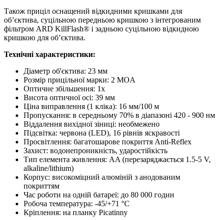
Також приціл оснащений відкидними кришками для
об’єктива, суцільною передньою кришкою з інтегрованим
фільтром ARD KillFlash® і задньою суцільною відкидною
кришкою для об’єктива.
Технічні характеристики:
Діаметр об'єктива: 23 мм
Розмір прицільної марки: 2 MOA
Оптичне збільшення: 1x
Висота оптичної осі: 39 мм
Ціна виправлення (1 кліка): 16 мм/100 м
Пропускання: в середньому 70% в діапазоні 420 - 900 нм
Віддалення вихідної зіниці: необмежено
Підсвітка: червона (LED), 16 рівнів яскравості
Просвітлення: багатошарове покриття Anti-Reflex
Захист: водонепроникність, ударостійкість
Тип елемента живлення: AA (перезаряджається 1.5-5 V,
alkaline/lithium)
Корпус: високоміцний алюміній з анодованим
покриттям
Час роботи на одній батареї: до 80 000 годин
Робоча температура: -45/+71 °C
Кріплення: на планку Picatinny