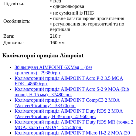
• Red
Підсвітка:
• однокольорова
• не сумісний із ПНБ
• повне багатошарове просвітлення
Особливість:
• регулювання по горизонталі та по
вертикалі
Вага:
210 г
Довжина:
160 мм
Коліматорні приціли Aimpoint
Збільшувач AIMPOINT 6XMag-1 (без
кріплення)
79380грн.
Коліматорний приціл AIMPOINT Acro P-2 3.5 MOA
FDE
48600грн.
Коліматорний приціл AIMPOINT Acro S-2 9 MOA (Rib
mount, H 15 мм)
37480грн.
Коліматорний приціл AIMPOINT CompC3 2 MOA
(Weaver/Picatinny)
33370грн.
Коліматорний приціл AIMPOINT Duty RDS 2 MOA
(Weaver/Picatinny, H 39 mm)
41960грн.
Коліматорний приціл AIMPOINT Duty RDS MR (точка 2
MOA, коло 65 MOA)
54540грн.
Коліматорний приціл AIMPOINT Micro H-2 2 MOA (39