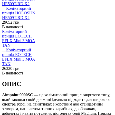
HE509T-RD X2
29652
грн.
В наявності
Коліматорний
приціл EOTECH
EFLX Mini 3 MOA
TAN
26320
грн.
В наявності
ОПИС
Aimpoint 9000SC
— це коліматорний приціл закритого типу,
який завдяки своїй довжині ідеально підходить для широкого
спектра зброї: на гвинтівках з коротким або стандартним
затвором, напівавтоматичних карабінах, дробовиках,
арбалетах і навіть потужних пістолетах серії Magnum. Прилад