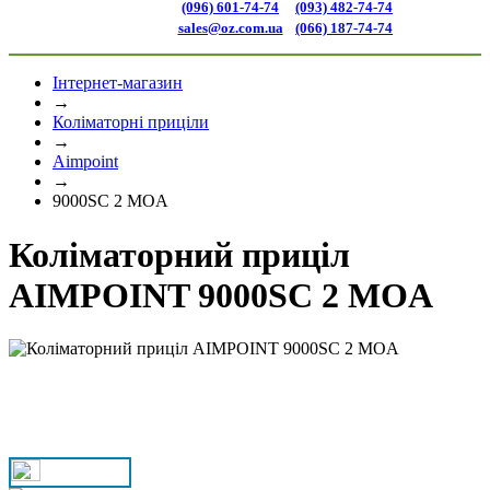
(096) 601-74-74
(093) 482-74-74
sales@oz.com.ua
(066) 187-74-74
Інтернет-магазин
→
Коліматорні приціли
→
Aimpoint
→
9000SC 2 MOA
Коліматорний приціл
AIMPOINT 9000SC 2 MOA