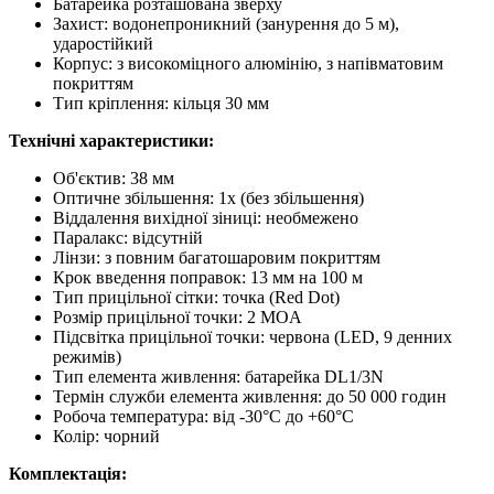
Батарейка розташована зверху
Захист: водонепроникний (занурення до 5 м),
ударостійкий
Корпус: з високоміцного алюмінію, з напівматовим
покриттям
Тип кріплення: кільця 30 мм
Технічні характеристики:
Об'єктив: 38 мм
Оптичне збільшення: 1x (без збільшення)
Віддалення вихідної зіниці: необмежено
Паралакс: відсутній
Лінзи: з повним багатошаровим покриттям
Крок введення поправок: 13 мм на 100 м
Тип прицільної сітки: точка (Red Dot)
Розмір прицільної точки: 2 MOA
Підсвітка прицільної точки: червона (LED, 9 денних
режимів)
Тип елемента живлення: батарейка DL1/3N
Термін служби елемента живлення: до 50 000 годин
Робоча температура: від -30°C до +60°C
Колір: чорний
Комплектація: