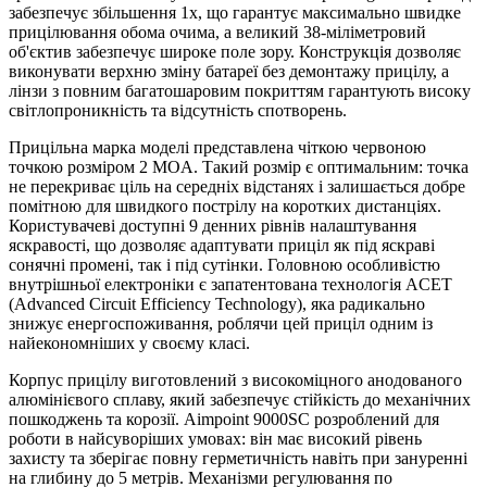
забезпечує збільшення 1x, що гарантує максимально швидке
прицілювання обома очима, а великий 38-міліметровий
об'єктив забезпечує широке поле зору. Конструкція дозволяє
виконувати верхню зміну батареї без демонтажу прицілу, а
лінзи з повним багатошаровим покриттям гарантують високу
світлопроникність та відсутність спотворень.
Прицільна марка моделі представлена чіткою червоною
точкою розміром 2 MOA. Такий розмір є оптимальним: точка
не перекриває ціль на середніх відстанях і залишається добре
помітною для швидкого пострілу на коротких дистанціях.
Користувачеві доступні 9 денних рівнів налаштування
яскравості, що дозволяє адаптувати приціл як під яскраві
сонячні промені, так і під сутінки. Головною особливістю
внутрішньої електроніки є запатентована технологія ACET
(Advanced Circuit Efficiency Technology), яка радикально
знижує енергоспоживання, роблячи цей приціл одним із
найекономніших у своєму класі.
Корпус прицілу виготовлений з високоміцного анодованого
алюмінієвого сплаву, який забезпечує стійкість до механічних
пошкоджень та корозії. Aimpoint 9000SC розроблений для
роботи в найсуворіших умовах: він має високий рівень
захисту та зберігає повну герметичність навіть при зануренні
на глибину до 5 метрів. Механізми регулювання по