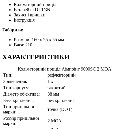
Коліматорний приціл
Батарейка DL1/3N
Захисні кришки
Інструкція
Габарити:
Розміри: 160 x 55 x 55 мм
Вага: 210 г
ХАРАКТЕРИСТИКИ
Коліматорний приціл Аімпоінт 9000SC 2 MOA
Тип:
рефлекторний
Збільшення:
1 x
Тип корпусу:
закритий
Діаметр об'єктива:
38 мм
База кріплення:
без кріплення
Тип прицільної
точка (DOT)
марки:
Розмір прицільної
2 МОА
марки: