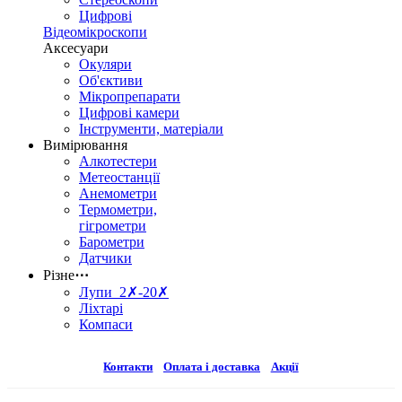
Цифрові
Відеомікроскопи
Аксесуари
Окуляри
Об'єктиви
Мікропрепарати
Цифрові камери
Інструменти, матеріали
Вимірювання
Алкотестери
Метеостанції
Анемометри
Термометри,
гігрометри
Барометри
Датчики
Різне
⋯
Лупи 2✗-20✗
Ліхтарі
Компаси
Контакти
Оплата і доставка
Акції