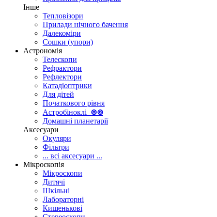
Інше
Тепловізори
Прилади нічного бачення
Далекоміри
Сошки (упори)
Астрономія
Телескопи
Рефрактори
Рефлектори
Катадіоптрики
Для дітей
Початкового рівня
Астробіноклі
⊚
⊚
Домашні планетарії
Аксесуари
Окуляри
Фільтри
... всі аксесуари ...
Мікроскопія
Мікроскопи
Дитячі
Шкільні
Лабораторні
Кишенькові
Стереоскопи