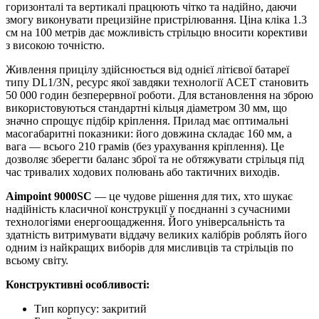
горизонталі та вертикалі працюють чітко та надійно, даючи
змогу виконувати прецизійне пристрілювання. Ціна кліка 1.3
см на 100 метрів дає можливість стрільцю вносити корективи
з високою точністю.
Живлення прицілу здійснюється від однієї літієвої батареї
типу DL1/3N, ресурс якої завдяки технології ACET становить
50 000 годин безперервної роботи. Для встановлення на зброю
використовуються стандартні кільця діаметром 30 мм, що
значно спрощує підбір кріплення. Прилад має оптимальні
масогабаритні показники: його довжина складає 160 мм, а
вага — всього 210 грамів (без урахування кріплення). Це
дозволяє зберегти баланс зброї та не обтяжувати стрільця під
час тривалих ходових полювань або тактичних виходів.
Aimpoint 9000SC
— це чудове рішення для тих, хто шукає
надійність класичної конструкції у поєднанні з сучасними
технологіями енергоощадження. Його універсальність та
здатність витримувати віддачу великих калібрів роблять його
одним із найкращих виборів для мисливців та стрільців по
всьому світу.
Конструктивні особливості:
Тип корпусу: закритий