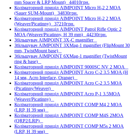
mm Spacer & LRP Mount)
44010грн.
Коліматорний приціл AIMPOINT Micro H-2 2 MOA
(Sauer SUM-Mount)
34830грн.
Коліматорний приціл AIMPOINT Micro H-2 2 MOA
(Weaver/Picatinny)
37210грн.
Коліматорний приціл AIMPOINT Patrol Rifle Optic 2
MOA (Weaver/Picatinny, H 39 mm)
44230грн.
Збільшувач AIMPOINT 3X-C magnifier
Збільшувач AIMPOINT 3XMag-1 magnifier (FlipMount 30
mm, TwistMount base)
Збільшувач AIMPOINT 6XMag-1 magnifier (TwistMount
ring & base)
Коліматорний приціл AIMPOINT 9000SC NV 2 MOA
Коліматорний приціл AIMPOINT Acro C-2 3.5 MOA (H
14 мм, Acro Interface, Orange)
Коліматорний приціл AIMPOINT Acro C-2 3.5 MOA
(Picatinny/Weaver)
Коліматорний приціл AIMPOINT Acro P-1 3.5MOA
(Weaver/Picatinny)
Коліматорний приціл AIMPOINT COMP M4 2 MOA
(LRP, H 39 мм)
Коліматорний приціл AIMPOINT COMP M4S 2MOA
(QRP2/LRP)
Коліматорний приціл AIMPOINT COMP M5s 2 MOA
(LRP, H 39 мм)