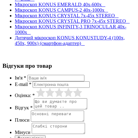
Мікроскоп KONUS EMERALD 40x-600x
Мікроскоп KONUS CAMPUS-2 40x-1000x
Мікроскоп KONUS CRYSTAL 7x-45x STEREO
Мікроскоп KONUS CRYSTAL PRO 7x-45x STEREO
Мікроскоп KONUS INFINITY-3 TRINOCULAR 40x-
1000x
Дитячий мікроскоп KONUS KONUSTUDY-4 (100x,
450x, 900x) (смартфон-адаптер)
Відгуки про товар
Ім'я *
E-mail *
Оцінка: *
Відгук *
Плюси
Мінуси