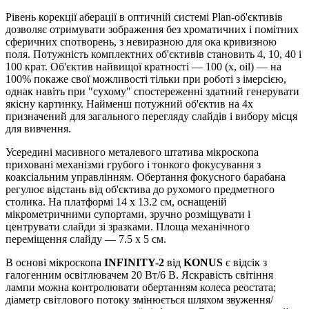
Рівень корекції аберації в оптичній системі Plan-об'єктивів
дозволяє отримувати зображення без хроматичних і помітних
сферичних спотворень, з невиразною для ока кривизною
поля. Потужність комплектних об'єктивів становить 4, 10, 40 і
100 крат. Об'єктив найвищої кратності — 100 (х, oil) — на
100% покаже свої можливості тільки при роботі з імерсією,
однак навіть при "сухому" спостереженні здатний генерувати
якісну картинку. Найменш потужний об'єктив на 4x
призначений для загального перегляду слайдів і вибору місця
для вивчення.
Усередині масивного металевого штатива мікроскопа
приховані механізми грубого і тонкого фокусування з
коаксіальним управлінням. Обертання фокусного барабана
регулює відстань від об'єктива до рухомого предметного
столика. На платформі 14 х 13.2 см, оснащеній
мікрометричними супортами, зручно розміщувати і
центрувати слайди зі зразками. Площа механічного
переміщення слайду — 7.5 х 5 см.
В основі мікроскопа
INFINITY-2
від
KONUS
є відсік з
галогенним освітлювачем 20 Вт/6 В. Яскравість світіння
лампи можна контролювати обертанням колеса реостата;
діаметр світлового потоку змінюється шляхом звуження/