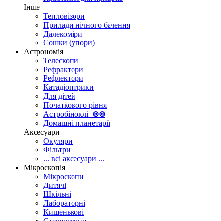
Інше
Тепловізори
Прилади нічного бачення
Далекоміри
Сошки (упори)
Астрономія
Телескопи
Рефрактори
Рефлектори
Катадіоптрики
Для дітей
Початкового рівня
Астробіноклі
⊚
⊚
Домашні планетарії
Аксесуари
Окуляри
Фільтри
... всі аксесуари ...
Мікроскопія
Мікроскопи
Дитячі
Шкільні
Лабораторні
Кишенькові
Стереоскопи