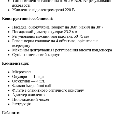
Тип освітлення: галогенна лампа 6 В/20 Вт регульованої
яскравості
Живлення: від електромережі 220 В
Конструктивні особливості:
Насадка: бінокулярна (оборот на 360º, нахил на 30º)
Посадковий діаметр окуляра: 23.2 мм
Регулювання міжзіничної відстані: 50-75 мм
Револьверна головка: на 4 об'єктива, орієнтована
всередину
Механізм центрування і регулювання висоти конденсора
Суцільнометалевий корпус
Комплектація:
Мікроскоп
Окуляри — 1 пара
Об'єктиви — 4 шт.
Флакон імерсійної олії
Фільтр з блакитного оптичного кристалу
Адаптер живлення
Пилозахисний чохол
Інструкція
Габарити: