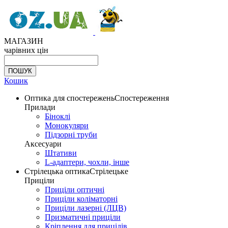
МАГАЗИН
чарівних цін
Кошик
Оптика для спостережень
Спостереження
Прилади
Біноклі
Монокуляри
Підзорні труби
Аксесуари
Штативи
L-адаптери, чохли, інше
Стрілецька оптика
Стрілецьке
Приціли
Приціли оптичні
Приціли коліматорні
Приціли лазерні (ЛЦВ)
Призматичні приціли
Кріплення для прицілів