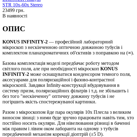
23499
грн.
В наявності
ОПИС
KONUS INFINITY-2
— професійний лабораторний
мікроскоп з нескінченною оптичною довжиною тубусів і
комплектом планахроматичних об'єктивів з поправкою на (∞).
Базова комплектація моделі передбачає роботу методом
світлого поля, але при необхідності мікроскоп
KONUS
INFINITY-2
може оснащуватися конденсором темного поля,
аксесуарами для поляризаційної і фазово-контрастної
мікроскопії. Завдяки Infinity-конструкції вбудовування в
систему призм, поляризаційних фільтрів і т.д. не збільшить і
без того "нескінченну" оптичну довжину тубусів і не
погіршить якість спостережуваної картинки.
Разом з мікроскопом йде пара окулярів 10х Плесла з великим
виносом зіниці: з ними буде зручно працювати навіть тим, хто
постійно носить окуляри. Для нівелювання різниці в баченні
між правим і лівим оком лаборанта на одному з тубусів
передбачений механізм корекції діоптрій (±5 D).