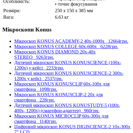
Особливість:
• точне фокусування
Розміри:
250 x 150 x 385 мм
Вага:
6.63 кг
Мікроскопи Konus
Мікроскоп KONUS ACADEMY-2 40x-1000x
12664грн.
Мікроскоп KONUS COLLEGE 60x-600x
6228грн.
Мікроскоп KONUS DIAMOND 20x-40x
STEREO
9263грн.
Дитячий мікроскоп KONUS KONUSCIENCE (100x-
1200x) у кейсі
2233грн.
Дитячий мікроскоп KONUS KONUSCIENCE-2 300x-
1200x у кейсі
2537грн.
Мікроскоп KONUS KONUSCLIP 60x-100x для
смартфона
1098грн.
Мікроскоп KONUS KONUSCLIP-2 20x для
смартфона
228грн.
Дитячий мікроскоп KONUS KONUSTUDY-5 (100x,
400x, 1200x) (смартфон-адаптер)
960грн.
Мікроскоп KONUS MICROCLIP 60x-300x для
смартфона
1140грн.
Цифровий мікроскоп KONUS DIGISCIENCE-2 10x-300x
7" LCD