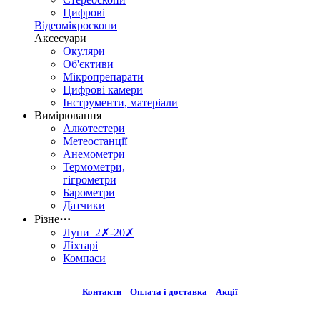
Цифрові
Відеомікроскопи
Аксесуари
Окуляри
Об'єктиви
Мікропрепарати
Цифрові камери
Інструменти, матеріали
Вимірювання
Алкотестери
Метеостанції
Анемометри
Термометри,
гігрометри
Барометри
Датчики
Різне
⋯
Лупи 2✗-20✗
Ліхтарі
Компаси
Контакти
Оплата і доставка
Акції