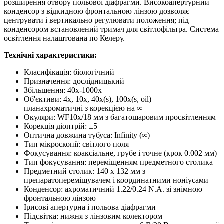
розширення отвору польової діафрагми. Високоапертурний
конденсор з відкидною фронтальною лінзою дозволяє
центрувати і вертикально регулювати положення; під
конденсором встановлений тримач для світлофільтра. Система
освітлення налаштована по Келеру.
Технічні характеристики:
Класифікація: біологічний
Призначення: дослідницький
Збільшення: 40x-1000x
Об'єктиви: 4x, 10x, 40x(s), 100x(s, oil) —
планахроматичні з корекцією на ∞
Окуляри: WF10x/18 мм з багатошаровим просвітленням
Корекція діоптрій: ±5
Оптична довжина тубуса: Infinity (∞)
Тип мікроскопії: світлого поля
Фокусування: коаксіальне, грубе і точне (крок 0.002 мм)
Тип фокусування: переміщенням предметного столика
Предметний столик: 140 х 132 мм з
препаратопереміщувачем і координатними ноніусами
Конденсор: ахроматичний 1.22/0.24 N.А. зі знімною
фронтальною лінзою
Ірисові апертурна і польова діафрагми
Підсвітка: нижня з лінзовим колектором