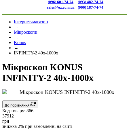
(096) 601-74-74
(093) 482-74-74
sales@oz.com.ua
(066) 187-74-74
Інтернет-магазин
→
Мікроскопи
→
Konus
→
INFINITY-2 40x-1000x
Мікроскоп KONUS
INFINITY-2 40x-1000x
До порівняння
Код товару:
866
37912
грн
знижка 2% при замовленні на сайті