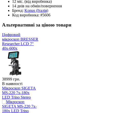
12 міс.
(від виробника)
14 днів
на обмін/повернення
Бренд:
Konus
(Італія)
Код виробника:
#5606
Альтернативні за ціною товари
Цифровий
мікроскоп BRESSER
Researcher LCD 7"
40х-600х
38999
грн.
В наявності
Мікроскоп SIGETA
MS-220 7x-180x
LED Trino Stereo