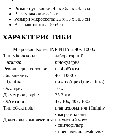
Розміри упаковки: 45 х 36.5 х 23.5 см
Вага упаковки: 8.1 кг
Розміри мікроскопа: 25 x 15 x 38.5 см
Вага мікроскопа: 6.63 кг
ХАРАКТЕРИСТИКИ
Мікроскоп Конус INFINITY-2 40x-1000x
Тип мікроскопа:
лабораторний
Насадка:
бінокулярна
Револьверна головка:
на 4 об'єктива
Збільшення:
40 - 1000 x
Підсвітка:
нижня (прохідне світло)
Окуляри:
10 x
Діаметр окулярів:
23.2 мм
Об'єктиви:
4x, 10x, 40x, 100x
Тип об'єктивів:
планахроматичні Infinity
• імерсійна олія
Додаткова комплектація:
• захисний чохол
• світлофільтр
• препаратопереміщувач