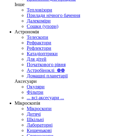
Інше
Тепловізори
Прилади нічного бачення
Далекоміри
Сошки (упори)
Астрономія
Телескопи
Рефрактори
Рефлектори
Катадіоптрики
Для дітей
Початкового рівня
Астробіноклі
⊚
⊚
Домашні планетарії
Аксесуари
Окуляри
Фільтри
... всі аксесуари ...
Мікроскопія
Мікроскопи
Дитячі
Шкільні
Лабораторні
Кишенькові
Стереоскопи