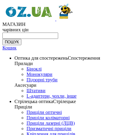
МАГАЗИН
чарівних цін
Кошик
Оптика для спостережень
Спостереження
Прилади
Біноклі
Монокуляри
Підзорні труби
Аксесуари
Штативи
L-адаптери, чохли, інше
Стрілецька оптика
Стрілецьке
Приціли
Приціли оптичні
Приціли коліматорні
Приціли лазерні (ЛЦВ)
Призматичні приціли
Кріплення для прицілів