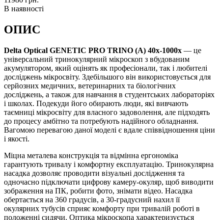
В наявності
ОПИС
Delta Optical GENETIC PRO TRINO (А) 40x-1000x
— це
універсальний тринокулярний мікроскоп з вбудованим
акумулятором, який оцінять як професіонали, так і любителі
досліджень мікросвіту. Здебільшого він використовується для
серйозних медичних, ветеринарних та біологічних
досліджень, а також для навчання в студентських лабораторіях
і школах. Подекуди його обирають люди, які вивчають
таємниці мікросвіту для власного задоволення, але підходять
до процесу амбітно та потребують надійного обладнання.
Вагомою перевагою даної моделі є вдале співвідношення ціни
і якості.
Міцна металева конструкція та відмінна ергономіка
гарантують тривалу і комфортну експлуатацію. Тринокулярна
насадка дозволяє проводити візуальні дослідження та
одночасно підключати цифрову камеру-окуляр, щоб виводити
зображення на ПК, робити фото, знімати відео. Насадка
обертається на 360 градусів, а 30-градусний нахил її
окулярних тубусів сприяє комфорту при тривалій роботі в
положенні сидячи. Оптика мікроскопа характеризується