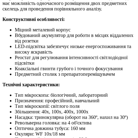
має можливість одночасного розміщення двох предметних
скелець для проведення порівняльного аналізу.
Конструктивні особливості:
Міцний металевий корпус
Вбудований акумулятор для роботи в місцях віддалених
від розетки
LED-підсвітка забезпечує низьке енергоспоживання та
високу яскравість
Реостат для регулювання інтенсивності світлодіодної
підсвітки
Коаксіальні гвинти грубого і точного фокусування
Предметний столик з препаратопереміщувачем
Технічні характеристики:
Тип мікроскопа: біологічний, лабораторний
Призначення: професійний, навчальний
Тип мікроскопії: світлого поля
Збільшення: 40х, 100х, 400х, 1000х
Насадка: тринокулярна (оборот на 360º, нахил на 30º)
Револьверна головка: на 4 об'єктива
Оптична довжина тубуса: 160 мм
Окуляри: WF 10х/18 мм