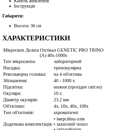
Кабель живлення
Інструкція
Габарити:
Висота: 36 см
ХАРАКТЕРИСТИКИ
Мікроскоп Дельта Оптікал GENETIC PRO TRINO
(A) 40x-1000x
Тип мікроскопа:
лабораторний
Насадка:
тринокулярна
Револьверна головка:
на 4 об'єктива
Збільшення:
40 - 1000 x
Підсвітка:
нижня (прохідне світло)
Окуляри:
10 x
Діаметр окулярів:
23.2 мм
Об'єктиви:
4x, 10x, 40x, 100x
Тип об'єктивів:
ахроматичні
• імерсійна олія
Додаткова комплектація:
• захисний чохол
• світлофільтр