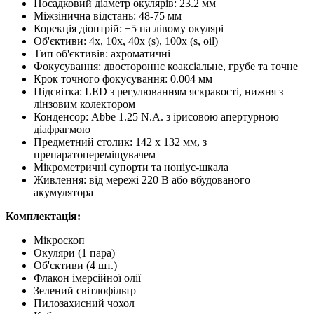
Посадковий діаметр окулярів: 23.2 мм
Міжзінична відстань: 48-75 мм
Корекція діоптрій: ±5 на лівому окулярі
Об'єктиви: 4х, 10х, 40х (s), 100х (s, oil)
Тип об'єктивів: ахроматичні
Фокусування: двостороннє коаксіальне, грубе та точне
Крок точного фокусування: 0.004 мм
Підсвітка: LED з регулюванням яскравості, нижня з
лінзовим колектором
Конденсор: Abbe 1.25 N.A. з ірисовою апертурною
діафрагмою
Предметний столик: 142 х 132 мм, з
препаратопереміщувачем
Мікрометричні супорти та ноніус-шкала
Живлення: від мережі 220 В або вбудованого
акумулятора
Комплектація:
Мікроскоп
Окуляри (1 пара)
Об'єктиви (4 шт.)
Флакон імерсійної олії
Зелений світлофільтр
Пилозахисний чохол