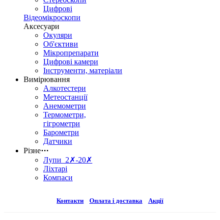
Цифрові
Відеомікроскопи
Аксесуари
Окуляри
Об'єктиви
Мікропрепарати
Цифрові камери
Інструменти, матеріали
Вимірювання
Алкотестери
Метеостанції
Анемометри
Термометри,
гігрометри
Барометри
Датчики
Різне
⋯
Лупи 2✗-20✗
Ліхтарі
Компаси
Контакти
Оплата і доставка
Акції