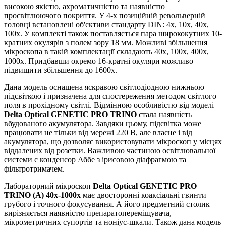
високою якістю, ахроматичністю та наявністю
просвітлюючого покриття. У 4-х позиційній револьверній
головці встановлені об'єктиви стандарту DIN: 4x, 10x, 40x,
100х. У комплекті також поставляється пара ширококутних 10-
кратних окулярів з полем зору 18 мм. Можливі збільшення
мікроскопа в такій комплектації складають 40х, 100х, 400х,
1000х. Придбавши окремо 16-кратні окуляри можливо
підвищити збільшення до 1600х.
Дана модель оснащена яскравою світлодіодною нижньою
підсвіткою і призначена для спостереження методом світлого
поля в прохідному світлі. Відмінною особливістю від моделі
Delta Optical
GENETIC PRO TRINO
стала наявність
вбудованого акумулятора. Завдяки цьому, підсвітка може
працювати не тільки від мережі 220 В, але власне і від
акумулятора, що дозволяє використовувати мікроскоп у місцях
віддалених від розетки. Важливою частиною освітлювальної
системи є конденсор Аббе з ірисовою діафрагмою та
фільтротримачем.
Лабораторний мікроскоп
Delta Optical GENETIC PRO
TRINO (А) 40x-1000x
має двосторонні коаксіальні гвинти
грубого і точного фокусування. А його предметний столик
вирізняється наявністю препаратопереміщувача,
мікрометричних супортів та ноніус-шкали. Також дана модель