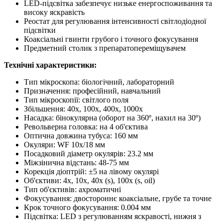
LED-підсвітка забезпечує низьке енергоспоживання та
високу яскравість
Реостат для регулювання інтенсивності світлодіодної
підсвітки
Коаксіальні гвинти грубого і точного фокусування
Предметний столик з препаратопереміщувачем
Технічні характеристики:
Тип мікроскопа: біологічний, лабораторний
Призначення: професійний, навчальний
Тип мікроскопії: світлого поля
Збільшення: 40х, 100х, 400х, 1000х
Насадка: бінокулярна (оборот на 360º, нахил на 30º)
Револьверна головка: на 4 об'єктива
Оптична довжина тубуса: 160 мм
Окуляри: WF 10х/18 мм
Посадковий діаметр окулярів: 23.2 мм
Міжзінична відстань: 48-75 мм
Корекція діоптрій: ±5 на лівому окулярі
Об'єктиви: 4х, 10х, 40х (s), 100х (s, oil)
Тип об'єктивів: ахроматичні
Фокусування: двостороннє коаксіальне, грубе та точне
Крок точного фокусування: 0.004 мм
Підсвітка: LED з регулюванням яскравості, нижня з