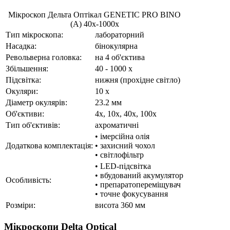
Мікроскоп Дельта Оптікал GENETIC PRO BINO
(A) 40x-1000x
Тип мікроскопа:
лабораторний
Насадка:
бінокулярна
Револьверна головка:
на 4 об'єктива
Збільшення:
40 - 1000 x
Підсвітка:
нижня (прохідне світло)
Окуляри:
10 x
Діаметр окулярів:
23.2 мм
Об'єктиви:
4x, 10x, 40x, 100x
Тип об'єктивів:
ахроматичні
• імерсійна олія
Додаткова комплектація:
• захисний чохол
• світлофільтр
• LED-підсвітка
• вбудований акумулятор
Особливість:
• препаратопереміщувач
• точне фокусування
Розміри:
висота 360 мм
Мікроскопи Delta Optical