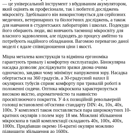
— це універсальний інструмент з вбудованим акумулятором,
який оцінять як професіонали, так і любителі досліджень
мікросвіту. Здебільшого він використовується для серйозних
медичних, ветеринарних та біологічних досліджень, а також
для навчання в студентських лабораторіях і школах. Подекуди
його обирають люди, які вивчають таємниці мікросвіту для
власного задоволення, але підходять до процесу амбітно та
потребують надійного обладнання. Вагомою перевагою даної
моделі є вдале співвідношення ціни і якості.
Міцна металева конструкція та відмінна ергономіка
гарантують тривалу і комфортну експлуатацію. Бінокулярна
насадка дозволяє досліджувати зразки двома очима
одночасно, завдяки чому мінімізує напруження зору. Насадка
обертається на 360 градусів, а 30-градусний нахил її
окулярних тубусів сприяє комфорту при тривалій роботі в
положенні сидячи. Оптика мікроскопа характеризується
високою якістю, ахроматичністю та наявністю
просвітлюючого покриття. У 4-х позиційній револьверній
головці встановлені об'єктиви стандарту DIN: 4x, 10x, 40x,
100х. У комплекті також поставляється пара ширококутних 10-
кратних окулярів з полем зору 18 мм. Можливі збільшення
мікроскопа в такій комплектації складають 40х, 100х, 400х,
1000х. Придбавши окремо 16-кратні окуляри можливо
підвищити збільшення до 1600х.