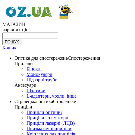
МАГАЗИН
чарівних цін
Кошик
Оптика для спостережень
Спостереження
Прилади
Біноклі
Монокуляри
Підзорні труби
Аксесуари
Штативи
L-адаптери, чохли, інше
Стрілецька оптика
Стрілецьке
Приціли
Приціли оптичні
Приціли коліматорні
Приціли лазерні (ЛЦВ)
Призматичні приціли
Кріплення для прицілів