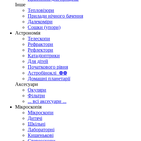
Інше
Тепловізори
Прилади нічного бачення
Далекоміри
Сошки (упори)
Астрономія
Телескопи
Рефрактори
Рефлектори
Катадіоптрики
Для дітей
Початкового рівня
Астробіноклі
⊚
⊚
Домашні планетарії
Аксесуари
Окуляри
Фільтри
... всі аксесуари ...
Мікроскопія
Мікроскопи
Дитячі
Шкільні
Лабораторні
Кишенькові
Стереоскопи