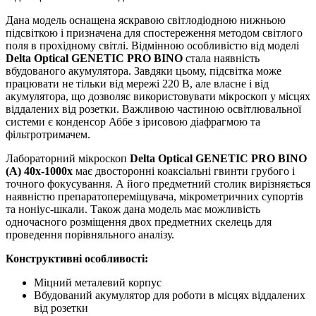
Дана модель оснащена яскравою світлодіодною нижньою
підсвіткою і призначена для спостереження методом світлого
поля в прохідному світлі. Відмінною особливістю від моделі
Delta Optical
GENETIC PRO BINO
стала наявність
вбудованого акумулятора. Завдяки цьому, підсвітка може
працювати не тільки від мережі 220 В, але власне і від
акумулятора, що дозволяє використовувати мікроскоп у місцях
віддалених від розетки. Важливою частиною освітлювальної
системи є конденсор Аббе з ірисовою діафрагмою та
фільтротримачем.
Лабораторний мікроскоп
Delta Optical GENETIC PRO BINO
(А) 40x-1000x
має двосторонні коаксіальні гвинти грубого і
точного фокусування. А його предметний столик вирізняється
наявністю препаратопереміщувача, мікрометричних супортів
та ноніус-шкали. Також дана модель має можливість
одночасного розміщення двох предметних скелець для
проведення порівняльного аналізу.
Конструктивні особливості:
Міцний металевий корпус
Вбудований акумулятор для роботи в місцях віддалених
від розетки