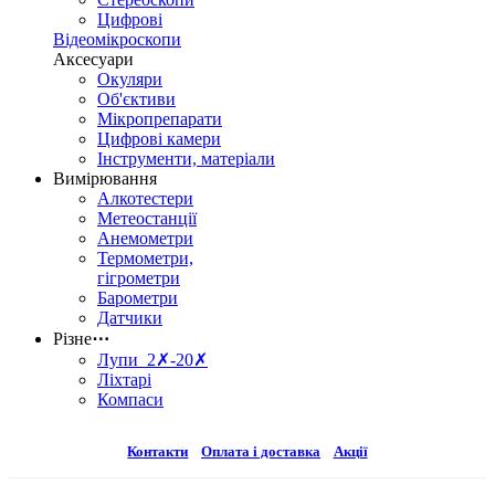
Цифрові
Відеомікроскопи
Аксесуари
Окуляри
Об'єктиви
Мікропрепарати
Цифрові камери
Інструменти, матеріали
Вимірювання
Алкотестери
Метеостанції
Анемометри
Термометри,
гігрометри
Барометри
Датчики
Різне
⋯
Лупи 2✗-20✗
Ліхтарі
Компаси
Контакти
Оплата і доставка
Акції