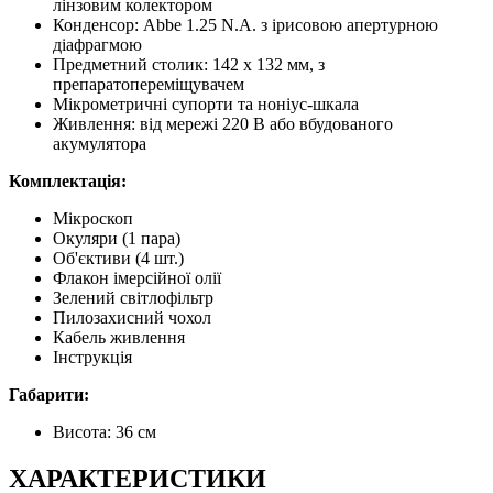
лінзовим колектором
Конденсор: Abbe 1.25 N.A. з ірисовою апертурною
діафрагмою
Предметний столик: 142 х 132 мм, з
препаратопереміщувачем
Мікрометричні супорти та ноніус-шкала
Живлення: від мережі 220 В або вбудованого
акумулятора
Комплектація:
Мікроскоп
Окуляри (1 пара)
Об'єктиви (4 шт.)
Флакон імерсійної олії
Зелений світлофільтр
Пилозахисний чохол
Кабель живлення
Інструкція
Габарити:
Висота: 36 см
ХАРАКТЕРИСТИКИ