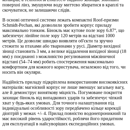
поверхні лінз, змушуючи воду миттєво збиратися в краплі та
скочуватися, не залишаючи слідів.
В основі оптичної системи лежать компактні Roof-призми
Schmidt-Pechan, які дозволили зробити корпус приладу
максимально тонким. Бінокль має кутове поле зору 6.87°, що
забезпечує лінійне поле зору 120 метрів на відстані 1000
метрів. Це дозволяє швидко виявляти об'єкти та зручно
стежити за птахами або тваринами у русі. Діаметр вихідної
зіниці становить 3 мм, а велике віддалення вихідної зіниці (18
мм) у поєднанні з можливістю регулювання міжзіничної
відстані (54–74 мм) робить спостереження максимально
комфортним для кожного користувача, незалежно від того, чи
носить він окуляри.
Надійність приладу підкріплена використанням високоякісних
матеріалів: магнієвий корпус не лише зменшує загальну вагу,
але й демонструє виняткову міцність. Погумоване покриття
захищає бінокль від випадкових ударів та забезпечує чіпкий
хват у будь-яких умовах. Для точного налаштування під
індивідуальні особливості зору передбачено кільце корекції
діоптрій у межах +/- 4. Прилад повністю водонепроникний та
має високий рівень ударостійкості, роблячи його придатним
для експлуатації в найсуворіших експедиційних умовах.