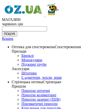
МАГАЗИН
чарівних цін
Кошик
Оптика для спостережень
Спостереження
Прилади
Біноклі
Монокуляри
Підзорні труби
Аксесуари
Штативи
L-адаптери, чохли, інше
Стрілецька оптика
Стрілецьке
Приціли
Приціли оптичні
Приціли коліматорні
Приціли лазерні (ЛЦВ)
Призматичні приціли
Кріплення для прицілів