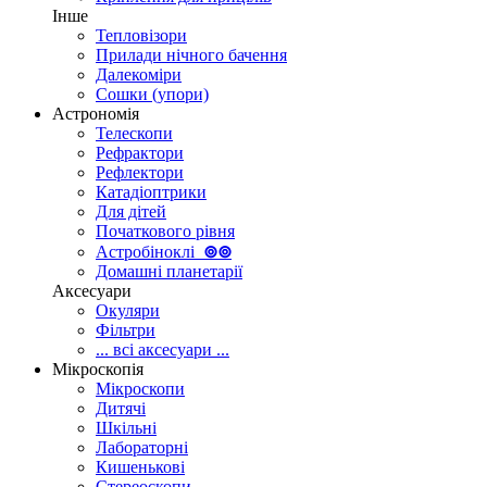
Інше
Тепловізори
Прилади нічного бачення
Далекоміри
Сошки (упори)
Астрономія
Телескопи
Рефрактори
Рефлектори
Катадіоптрики
Для дітей
Початкового рівня
Астробіноклі
⊚
⊚
Домашні планетарії
Аксесуари
Окуляри
Фільтри
... всі аксесуари ...
Мікроскопія
Мікроскопи
Дитячі
Шкільні
Лабораторні
Кишенькові
Стереоскопи