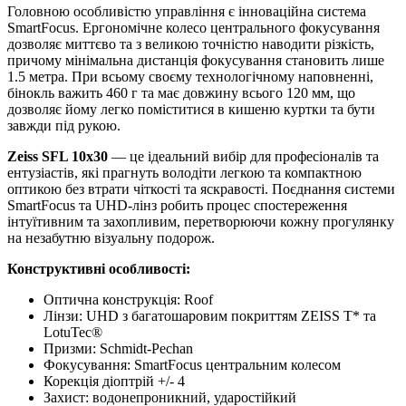
Головною особливістю управління є інноваційна система
SmartFocus. Ергономічне колесо центрального фокусування
дозволяє миттєво та з великою точністю наводити різкість,
причому мінімальна дистанція фокусування становить лише
1.5 метра. При всьому своєму технологічному наповненні,
бінокль важить 460 г та має довжину всього 120 мм, що
дозволяє йому легко поміститися в кишеню куртки та бути
завжди під рукою.
Zeiss SFL 10x30
— це ідеальний вибір для професіоналів та
ентузіастів, які прагнуть володіти легкою та компактною
оптикою без втрати чіткості та яскравості. Поєднання системи
SmartFocus та UHD-лінз робить процес спостереження
інтуїтивним та захопливим, перетворюючи кожну прогулянку
на незабутню візуальну подорож.
Конструктивні особливості:
Оптична конструкція: Roof
Лінзи: UHD з багатошаровим покриттям ZEISS T* та
LotuTec®
Призми: Schmidt-Pechan
Фокусування: SmartFocus центральним колесом
Корекція діоптрій +/- 4
Захист: водонепроникний, ударостійкий