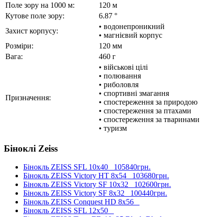
Поле зору на 1000 м:
120 м
Кутове поле зору:
6.87 °
• водонепроникний
Захист корпусу:
• магнієвий корпус
Розміри:
120 мм
Вага:
460 г
• військові цілі
• полювання
• риболовля
• спортивні змагання
Призначення:
• спостереження за природою
• спостереження за птахами
• спостереження за тваринами
• туризм
Біноклі Zeiss
Бінокль ZEISS SFL 10x40
105840грн.
Бінокль ZEISS Victory HT 8x54
103680грн.
Бінокль ZEISS Victory SF 10x32
102600грн.
Бінокль ZEISS Victory SF 8x32
100440грн.
Бінокль ZEISS Conquest HD 8x56
Бінокль ZEISS SFL 12x50