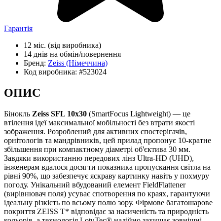
Гарантія
12 міс.
(від виробника)
14 днів
на обмін/повернення
Бренд:
Zeiss
(Німеччина)
Код виробника:
#523024
ОПИС
Бінокль
Zeiss SFL 10x30
(SmartFocus Lightweight) — це
втілення ідеї максимальної мобільності без втрати якості
зображення. Розроблений для активних спостерігачів,
орнітологів та мандрівників, цей прилад пропонує 10-кратне
збільшення при компактному діаметрі об'єктива 30 мм.
Завдяки використанню передових лінз Ultra-HD (UHD),
інженерам вдалося досягти показника пропускання світла на
рівні 90%, що забезпечує яскраву картинку навіть у похмуру
погоду. Унікальний вбудований елемент FieldFlattener
(вирівнювач поля) усуває спотворення по краях, гарантуючи
ідеальну різкість по всьому полю зору. Фірмове багатошарове
покриття ZEISS T* відповідає за насиченість та природність
кольорів, а технологія LotuTec® надійно захищає зовнішні