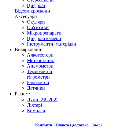
Цифрові
Відеомікроскопи
Аксесуари
Окуляри
Об'єктиви
Мікропрепарати
Цифрові камери
Інструменти, матеріали
Вимірювання
Алкотестери
Метеостанції
Анемометри
Термометри,
гігрометри
Барометри
Датчики
Різне
⋯
Лупи 2✗-20✗
Ліхтарі
Компаси
Контакти
Оплата і доставка
Акції