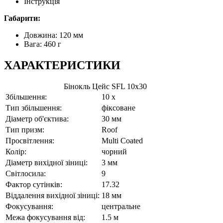
Інструкція
Габарити:
Довжина: 120 мм
Вага: 460 г
ХАРАКТЕРИСТИКИ
Бінокль Цейс SFL 10x30
Збільшення:
10 x
Тип збільшення:
фіксоване
Діаметр об'єктива:
30 мм
Тип призм:
Roof
Просвітлення:
Multi Coated
Колір:
чорний
Діаметр вихідної зіниці:
3 мм
Світлосила:
9
Фактор сутінків:
17.32
Віддалення вихідної зіниці:
18 мм
Фокусування:
центральне
Межа фокусування від:
1.5 м