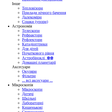
Інше
Тепловізори
Прилади нічного бачення
Далекоміри
Сошки (упори)
Астрономія
Телескопи
Рефрактори
Рефлектори
Катадіоптрики
Для дітей
Початкового рівня
Астробіноклі
⊚
⊚
Домашні планетарії
Аксесуари
Окуляри
Фільтри
... всі аксесуари ...
Мікроскопія
Мікроскопи
Дитячі
Шкільні
Лабораторні
Кишенькові
Стереоскопи