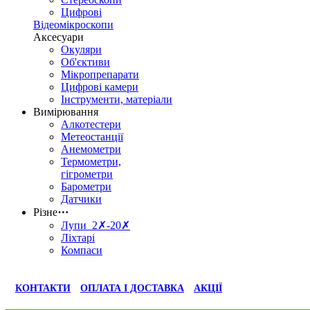
Цифрові
Відеомікроскопи
Аксесуари
Окуляри
Об'єктиви
Мікропрепарати
Цифрові камери
Інструменти, матеріали
Вимірювання
Алкотестери
Метеостанції
Анемометри
Термометри,
гігрометри
Барометри
Датчики
Різне
⋯
Лупи 2✗-20✗
Ліхтарі
Компаси
КОНТАКТИ
ОПЛАТА І ДОСТАВКА
АКЦІЇ