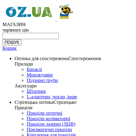
МАГАЗИН
чарівних цін
Кошик
Оптика для спостережень
Спостереження
Прилади
Біноклі
Монокуляри
Підзорні труби
Аксесуари
Штативи
L-адаптери, чохли, інше
Стрілецька оптика
Стрілецьке
Приціли
Приціли оптичні
Приціли коліматорні
Приціли лазерні (ЛЦВ)
Призматичні приціли
Кріплення для прицілів