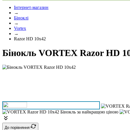
Інтернет-магазин
→
Біноклі
→
Vortex
→
Razor HD 10x42
Бінокль VORTEX Razor HD 1
До порівняння