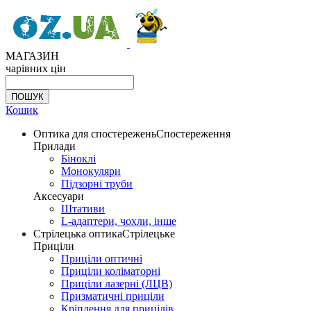
МАГАЗИН
чарівних цін
Кошик
Оптика для спостережень
Спостереження
Прилади
Біноклі
Монокуляри
Підзорні труби
Аксесуари
Штативи
L-адаптери, чохли, інше
Стрілецька оптика
Стрілецьке
Приціли
Приціли оптичні
Приціли коліматорні
Приціли лазерні (ЛЦВ)
Призматичні приціли
Кріплення для прицілів