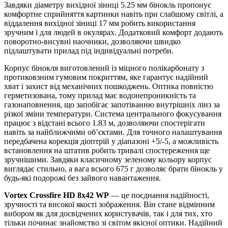
Завдяки діаметру вихідної зіниці 5.25 мм бінокль пропонує
комфортне сприйняття картинки навіть при слабшому світлі, а
віддалення вихідної зіниці 17 мм робить використання
зручним і для людей в окулярах. Додатковий комфорт додають
поворотно-висувні наочники, дозволяючи швидко
підлаштувати прилад під індивідуальні потреби.
Корпус бінокля виготовлений із міцного полікарбонату з
протиковзним гумовим покриттям, яке гарантує надійний
хват і захист від механічних пошкоджень. Оптика повністю
герметизована, тому прилад має водонепроникність та
газонаповнення, що запобігає запотіванню внутрішніх лінз за
різкої зміни температури. Система центрального фокусування
працює з відстані всього 1.83 м, дозволяючи спостерігати
навіть за найближчими об’єктами. Для точного налаштування
передбачена корекція діоптрій у діапазоні +5/-5, а можливість
встановлення на штатив робить тривалі спостереження ще
зручнішими. Завдяки класичному зеленому кольору корпус
виглядає стильно, а вага всього 675 г дозволяє брати бінокль у
будь-які подорожі без зайвого навантаження.
Vortex Crossfire HD 8x42 WP
— це поєднання надійності,
зручності та високої якості зображення. Він стане відмінним
вибором як для досвідчених користувачів, так і для тих, хто
тільки починає знайомство зі світом якісної оптики. Надійний