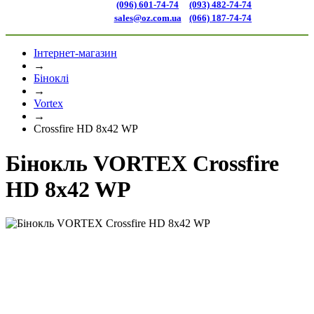
(096) 601-74-74
(093) 482-74-74
sales@oz.com.ua
(066) 187-74-74
Інтернет-магазин
→
Біноклі
→
Vortex
→
Crossfire HD 8x42 WP
Бінокль VORTEX Crossfire
HD 8x42 WP