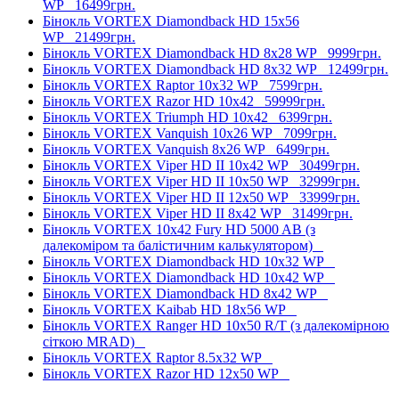
WP
16499грн.
Бінокль VORTEX Diamondback HD 15x56
WP
21499грн.
Бінокль VORTEX Diamondback HD 8x28 WP
9999грн.
Бінокль VORTEX Diamondback HD 8x32 WP
12499грн.
Бінокль VORTEX Raptor 10x32 WP
7599грн.
Бінокль VORTEX Razor HD 10x42
59999грн.
Бінокль VORTEX Triumph HD 10x42
6399грн.
Бінокль VORTEX Vanquish 10x26 WP
7099грн.
Бінокль VORTEX Vanquish 8x26 WP
6499грн.
Бінокль VORTEX Viper HD II 10x42 WP
30499грн.
Бінокль VORTEX Viper HD II 10x50 WP
32999грн.
Бінокль VORTEX Viper HD II 12x50 WP
33999грн.
Бінокль VORTEX Viper HD II 8x42 WP
31499грн.
Бінокль VORTEX 10x42 Fury HD 5000 AB (з
далекоміром та балістичним калькулятором)
Бінокль VORTEX Diamondback HD 10x32 WP
Бінокль VORTEX Diamondback HD 10x42 WP
Бінокль VORTEX Diamondback HD 8x42 WP
Бінокль VORTEX Kaibab HD 18x56 WP
Бінокль VORTEX Ranger HD 10x50 R/T (з далекомірною
сіткою MRAD)
Бінокль VORTEX Raptor 8.5x32 WP
Бінокль VORTEX Razor HD 12x50 WP