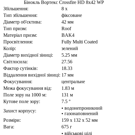
Бінокль Вортекс Crossfire HD 8x42 WP
Збільшення:
8 x
Тип збільшення:
фіксоване
Діаметр об'єктива:
42 мм
Тип призм:
Roof
Матеріал призм:
BAK4
Просвітлення:
Fully Multi Coated
Колір:
зелений
Діаметр вихідної зіниці:
5.25 мм
Світлосила:
27.56
Фактор сутінків:
18.33
Віддалення вихідної зіниці:
17 мм
Фокусування:
центральне
Межа фокусування від:
1.83 м
Поле зору на 1000 м:
131 м
Кутове поле зору:
7.5 °
• водонепроникний
Захист корпусу:
• газонаповнений
Розміри:
159 x 132 x 52 мм
Вага:
675 г
• військові цілі