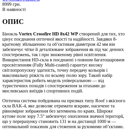
8999
грн.
В наявності
ОПИС
Бінокль
Vortex Crossfire HD 8x42 WP
створений для тих, хто
цінує поєднання оптичної якості та надійності. Завдяки 8-
кратному збільшенню та об’єктивам діаметром 42 мм він
забезпечує чітке й деталізоване зображення як під час денних
спостережень, так і при зниженому рівні освітлення.
Використання HD-скла в поєднанні з повним багатошаровим
просвітленням (Fully Multi-coated) гарантує високу
світлопропускну здатність, точну передачу кольорів і
максимальну різкість по всьому полю зору. Такий набір
характеристик робить модель універсальною — від
туристичних походів і спостереження за птахами до
мисливських виїздів і спортивних подій.
Оптична система побудована на призмах типу Roof з якісного
скла BAK-4, яке дозволяє отримати яскраве, насичене та
рівномірне зображення без затемнень по краях. Широке
кутове поле зору 7.5° забезпечує охоплення значної території,
що у перерахунку становить 131 м на дистанції 1000 м —
оптимальний показник для стеження за рухомими об’єктами.