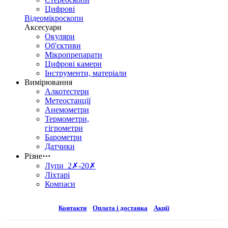
Цифрові
Відеомікроскопи
Аксесуари
Окуляри
Об'єктиви
Мікропрепарати
Цифрові камери
Інструменти, матеріали
Вимірювання
Алкотестери
Метеостанції
Анемометри
Термометри,
гігрометри
Барометри
Датчики
Різне
⋯
Лупи 2✗-20✗
Ліхтарі
Компаси
Контакти
Оплата і доставка
Акції