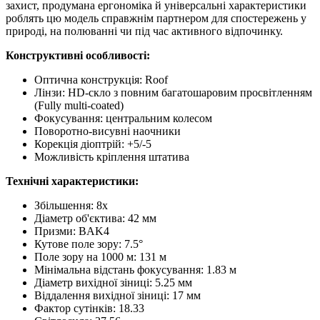
захист, продумана ергономіка й універсальні характеристики
роблять цю модель справжнім партнером для спостережень у
природі, на полюванні чи під час активного відпочинку.
Конструктивні особливості:
Оптична конструкція: Roof
Лінзи: HD-скло з повним багатошаровим просвітленням
(Fully multi-coated)
Фокусування: центральним колесом
Поворотно-висувні наочники
Корекція діоптрій: +5/-5
Можливість кріплення штатива
Технічні характеристики:
Збільшення: 8x
Діаметр об'єктива: 42 мм
Призми: BAK4
Кутове поле зору: 7.5°
Поле зору на 1000 м: 131 м
Мінімальна відстань фокусування: 1.83 м
Діаметр вихідної зіниці: 5.25 мм
Віддалення вихідної зіниці: 17 мм
Фактор сутінків: 18.33