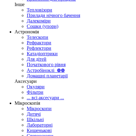
Інше
Тепловізори
Прилади нічного бачення
Далекоміри
Сошки (упори)
Астрономія
Телескопи
Рефрактори
Рефлектори
Катадіоптрики
Для дітей
Початкового рівня
Астробіноклі
⊚
⊚
Домашні планетарії
Аксесуари
Окуляри
Фільтри
... всі аксесуари ...
Мікроскопія
Мікроскопи
Дитячі
Шкільні
Лабораторні
Кишенькові
Стереоскопи