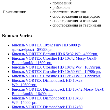
• полювання
• риболовля
Призначення:
• спортивні змагання
• спостереження за природою
• спостереження за птахами
• спостереження за тваринами
Біноклі Vortex
Бінокль VORTEX 10x42 Fury HD 5000 (з
далекоміром)
69560грн.
Бінокль VORTEX Bantam HD 6.5x32 WP
4399грн.
Бінокль VORTEX Crossfire HD 10x42 Mossy Oak®
Bottomland®
11699грн.
Бінокль VORTEX Crossfire HD 10x42 WP
10399грн.
Бінокль VORTEX Crossfire HD 10x50 WP
11799грн.
Бінокль VORTEX Crossfire HD 12x50 WP
11999грн.
Бінокль VORTEX Diamondback HD 10x28
WP
10599грн.
Бінокль VORTEX Diamondback HD 10x42 Mossy Oak®
Bottomland®
16499грн.
Бінокль VORTEX Diamondback HD 10x50
WP
15999грн.
Бінокль VORTEX Diamondback HD 12x50