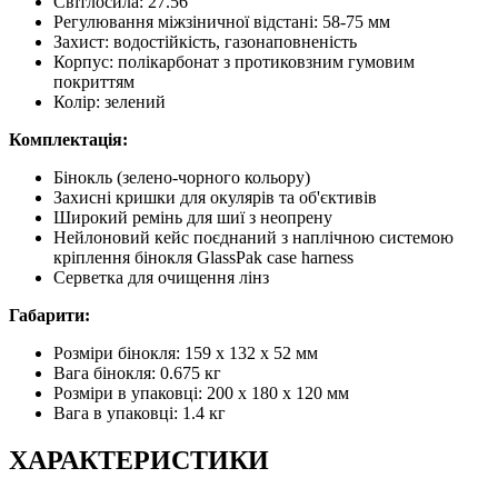
Світлосила: 27.56
Регулювання міжзіничної відстані: 58-75 мм
Захист: водостійкість, газонаповненість
Корпус: полікарбонат з протиковзним гумовим
покриттям
Колір: зелений
Комплектація:
Бінокль (зелено-чорного кольору)
Захисні кришки для окулярів та об'єктивів
Широкий ремінь для шиї з неопрену
Нейлоновий кейс поєднаний з наплічною системою
кріплення бінокля GlassPak case harness
Серветка для очищення лінз
Габарити:
Розміри бінокля: 159 x 132 x 52 мм
Вага бінокля: 0.675 кг
Розміри в упаковці: 200 x 180 x 120 мм
Вага в упаковці: 1.4 кг
ХАРАКТЕРИСТИКИ