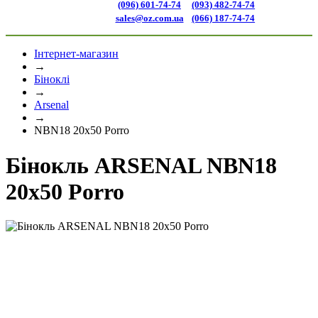
(096) 601-74-74
(093) 482-74-74
sales@oz.com.ua
(066) 187-74-74
Інтернет-магазин
→
Біноклі
→
Arsenal
→
NBN18 20x50 Porro
Бінокль ARSENAL NBN18
20x50 Porro