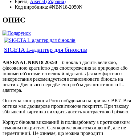
Бренд:
Arsenal
(Україна)
Код виробника:
#NBN18-2050N
ОПИС
SIGETA L-адаптер для біноклів
ARSENAL NBN18 20x50
– бінокль з досить великою,
фіксованою кратністю для спостереження за природою або
іншими об'єктами на великій відстані. Для комфортного
використання рекомендується встановлювати бінокль на
штатив. Для цього передбачено роз'єм для штативного L-
адаптера.
Оптична конструкція Porro побудована на призмах BK7. Вся
оптика має двошарове просвітлююче покриття. При такому
збільшенні картинка виходить досить контрастною і різкою.
Корпус бінокля виконаний із полікарбонату з протиковзким
гумовим покриттям. Сам корпус вологозахищений, але не
герметичний. Це означає, що можна проводити