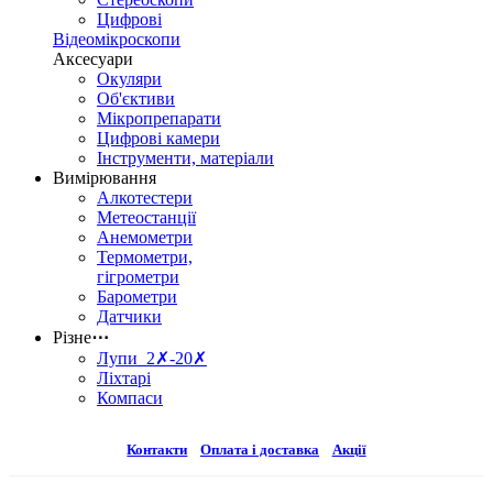
Цифрові
Відеомікроскопи
Аксесуари
Окуляри
Об'єктиви
Мікропрепарати
Цифрові камери
Інструменти, матеріали
Вимірювання
Алкотестери
Метеостанції
Анемометри
Термометри,
гігрометри
Барометри
Датчики
Різне
⋯
Лупи 2✗-20✗
Ліхтарі
Компаси
Контакти
Оплата і доставка
Акції