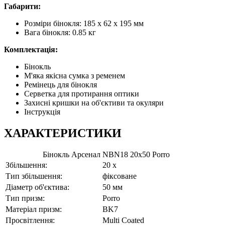
Габарити:
Розміри бінокля: 185 x 62 x 195 мм
Вага бінокля: 0.85 кг
Комплектація:
Бінокль
М'яка якісна сумка з ременем
Ремінець для бінокля
Серветка для протирання оптики
Захисні кришки на об'єктиви та окуляри
Інструкція
ХАРАКТЕРИСТИКИ
Бінокль Арсенал NBN18 20x50 Porro
Збільшення:
20 x
Тип збільшення:
фіксоване
Діаметр об'єктива:
50 мм
Тип призм:
Porro
Матеріал призм:
BK7
Просвітлення:
Multi Coated