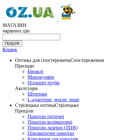
МАГАЗИН
чарівних цін
Кошик
Оптика для спостережень
Спостереження
Прилади
Біноклі
Монокуляри
Підзорні труби
Аксесуари
Штативи
L-адаптери, чохли, інше
Стрілецька оптика
Стрілецьке
Приціли
Приціли оптичні
Приціли коліматорні
Приціли лазерні (ЛЦВ)
Призматичні приціли
Кріплення для прицілів