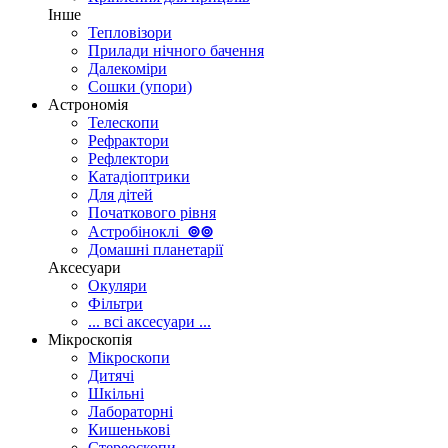
Інше
Тепловізори
Прилади нічного бачення
Далекоміри
Сошки (упори)
Астрономія
Телескопи
Рефрактори
Рефлектори
Катадіоптрики
Для дітей
Початкового рівня
Астробіноклі
⊚
⊚
Домашні планетарії
Аксесуари
Окуляри
Фільтри
... всі аксесуари ...
Мікроскопія
Мікроскопи
Дитячі
Шкільні
Лабораторні
Кишенькові
Стереоскопи