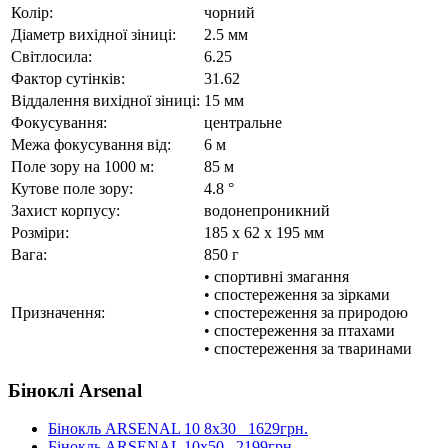
Колір:
чорний
Діаметр вихідної зіниці:
2.5 мм
Світлосила:
6.25
Фактор сутінків:
31.62
Віддалення вихідної зіниці:
15 мм
Фокусування:
центральне
Межа фокусування від:
6 м
Поле зору на 1000 м:
85 м
Кутове поле зору:
4.8 °
Захист корпусу:
водонепроникний
Розміри:
185 x 62 x 195 мм
Вага:
850 г
• спортивні змагання
• спостереження за зірками
Призначення:
• спостереження за природою
• спостереження за птахами
• спостереження за тваринами
Біноклі Arsenal
Бінокль ARSENAL 10 8x30
1629грн.
Бінокль ARSENAL 10x50
2199грн.