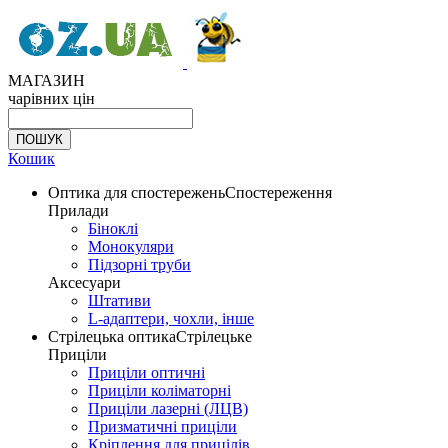
МАГАЗИН
чарівних цін
Кошик
Оптика для спостережень
Спостереження
Прилади
Біноклі
Монокуляри
Підзорні труби
Аксесуари
Штативи
L-адаптери, чохли, інше
Стрілецька оптика
Стрілецьке
Приціли
Приціли оптичні
Приціли коліматорні
Приціли лазерні (ЛЦВ)
Призматичні приціли
Кріплення для прицілів