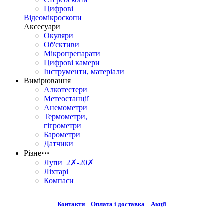
Цифрові
Відеомікроскопи
Аксесуари
Окуляри
Об'єктиви
Мікропрепарати
Цифрові камери
Інструменти, матеріали
Вимірювання
Алкотестери
Метеостанції
Анемометри
Термометри,
гігрометри
Барометри
Датчики
Різне
⋯
Лупи 2✗-20✗
Ліхтарі
Компаси
Контакти
Оплата і доставка
Акції