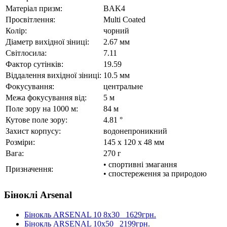
Матеріал призм:
BAK4
Просвітлення:
Multi Coated
Колір:
чорний
Діаметр вихідної зіниці:
2.67 мм
Світлосила:
7.11
Фактор сутінків:
19.59
Віддалення вихідної зіниці:
10.5 мм
Фокусування:
центральне
Межа фокусування від:
5 м
Поле зору на 1000 м:
84 м
Кутове поле зору:
4.81 °
Захист корпусу:
водонепроникний
Розміри:
145 x 120 x 48 мм
Вага:
270 г
• спортивні змагання
Призначення:
• спостереження за природою
Біноклі Arsenal
Бінокль ARSENAL 10 8x30
1629грн.
Бінокль ARSENAL 10x50
2199грн.