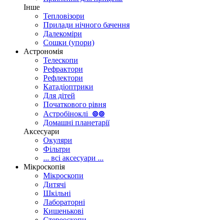
Інше
Тепловізори
Прилади нічного бачення
Далекоміри
Сошки (упори)
Астрономія
Телескопи
Рефрактори
Рефлектори
Катадіоптрики
Для дітей
Початкового рівня
Астробіноклі
⊚
⊚
Домашні планетарії
Аксесуари
Окуляри
Фільтри
... всі аксесуари ...
Мікроскопія
Мікроскопи
Дитячі
Шкільні
Лабораторні
Кишенькові
Стереоскопи