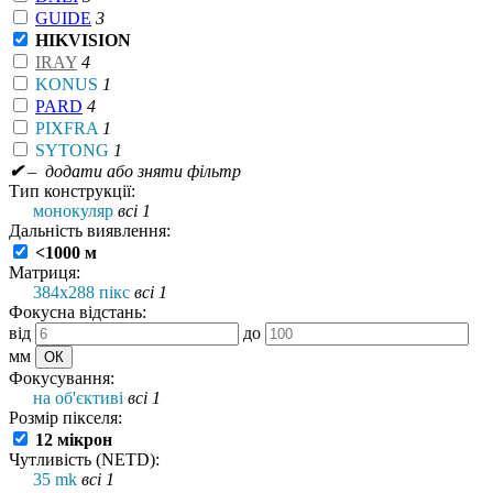
GUIDE
3
HIKVISION
IRAY
4
KONUS
1
PARD
4
PIXFRA
1
SYTONG
1
✔
– додати або зняти фільтр
Тип конструкції:
монокуляр
всі 1
Дальність виявлення:
<1000 м
Матриця:
384x288 пікс
всі 1
Фокусна відстань:
від
до
мм
Фокусування:
на об'єктиві
всі 1
Розмір пікселя:
12 мікрон
Чутливість (NETD):
35 mk
всі 1