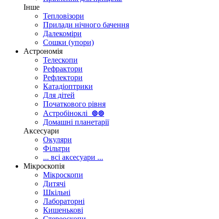
Інше
Тепловізори
Прилади нічного бачення
Далекоміри
Сошки (упори)
Астрономія
Телескопи
Рефрактори
Рефлектори
Катадіоптрики
Для дітей
Початкового рівня
Астробіноклі
⊚
⊚
Домашні планетарії
Аксесуари
Окуляри
Фільтри
... всі аксесуари ...
Мікроскопія
Мікроскопи
Дитячі
Шкільні
Лабораторні
Кишенькові
Стереоскопи