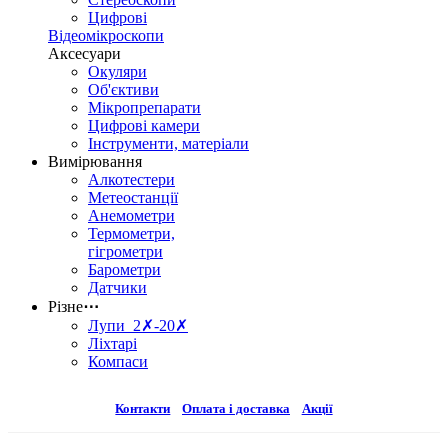
Цифрові
Відеомікроскопи
Аксесуари
Окуляри
Об'єктиви
Мікропрепарати
Цифрові камери
Інструменти, матеріали
Вимірювання
Алкотестери
Метеостанції
Анемометри
Термометри,
гігрометри
Барометри
Датчики
Різне
⋯
Лупи 2✗-20✗
Ліхтарі
Компаси
Контакти
Оплата і доставка
Акції