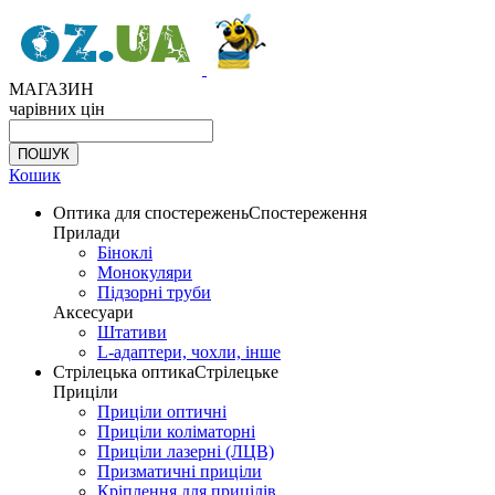
МАГАЗИН
чарівних цін
Кошик
Оптика для спостережень
Спостереження
Прилади
Біноклі
Монокуляри
Підзорні труби
Аксесуари
Штативи
L-адаптери, чохли, інше
Стрілецька оптика
Стрілецьке
Приціли
Приціли оптичні
Приціли коліматорні
Приціли лазерні (ЛЦВ)
Призматичні приціли
Кріплення для прицілів