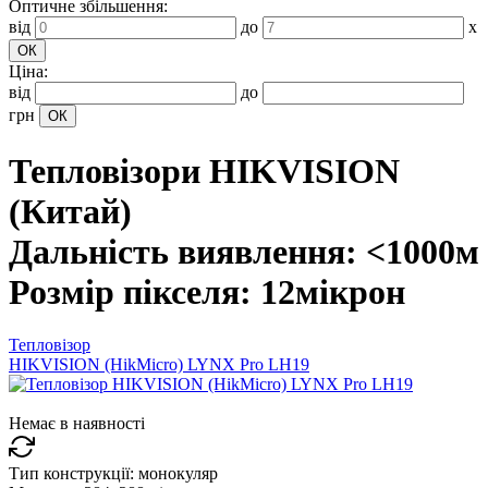
Оптичне збільшення:
від
до
x
Ціна:
від
до
грн
Тепловізори HIKVISION
(Китай)
Дальність виявлення: <1000м
Розмір пікселя: 12мікрон
Тепловізор
HIKVISION (HikMicro) LYNX Pro LH19
Немає в наявності
Тип конструкції:
монокуляр