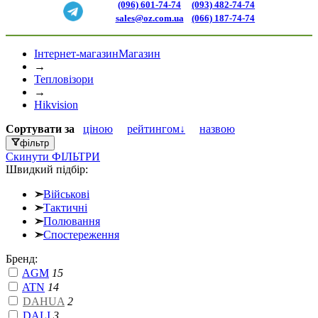
(096) 601-74-74
(093) 482-74-74
sales@oz.com.ua
(066) 187-74-74
Інтернет-магазин
Магазин
→
Тепловізори
→
Hikvision
Сортувати
за
ціною
рейтингом↓
назвою
фільтр
Скинути
ФІЛЬТРИ
Швидкий підбір:
➣
Військові
➣
Тактичні
➣
Полювання
➣
Спостереження
Бренд:
AGM
15
ATN
14
DAHUA
2
DALI
3