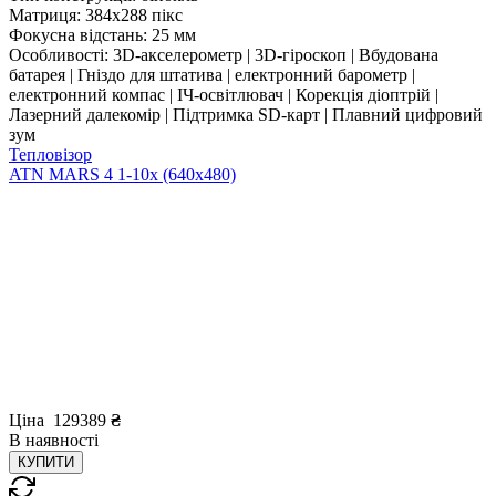
Матриця:
384x288 пікс
Фокусна відстань:
25 мм
Особливості:
3D-акселерометр | 3D-гіроскоп | Вбудована
батарея | Гніздо для штатива | електронний барометр |
електронний компас | ІЧ-освітлювач | Корекція діоптрій |
Лазерний далекомір | Підтримка SD-карт | Плавний цифровий
зум
Тепловізор
ATN MARS 4 1-10x (640x480)
Ціна
129389
₴
В
наявності
КУПИТИ