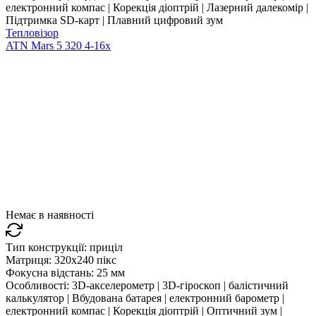
електронний компас | Корекція діоптрій | Лазерний далекомір |
Підтримка SD-карт | Плавний цифровий зум
Тепловізор
ATN Mars 5 320 4-16x
Немає в наявності
Тип конструкції:
приціл
Матриця:
320x240 пікс
Фокусна відстань:
25 мм
Особливості:
3D-акселерометр | 3D-гіроскоп | балістичний
калькулятор | Вбудована батарея | електронний барометр |
електронний компас | Корекція діоптрій | Оптичний зум |