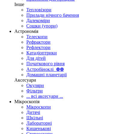
Інше
Тепловізори
Прилади нічного бачення
Далекоміри
Сошки (упори)
Астрономія
Телескопи
Рефрактори
Рефлектори
Катадіоптрики
Для дітей
Початкового рівня
Астробіноклі
⊚
⊚
Домашні планетарії
Аксесуари
Окуляри
Фільтри
... всі аксесуари ...
Мікроскопія
Мікроскопи
Дитячі
Шкільні
Лабораторні
Кишенькові
Стереоскопи