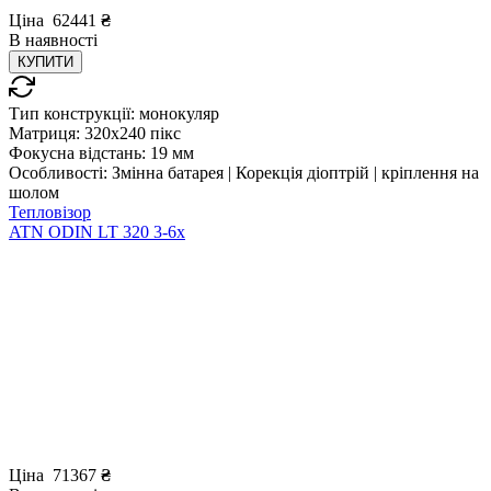
Ціна
62441
₴
В
наявності
КУПИТИ
Тип конструкції:
монокуляр
Матриця:
320x240 пікс
Фокусна відстань:
19 мм
Особливості:
Змінна батарея | Корекція діоптрій | кріплення на
шолом
Тепловізор
ATN ODIN LT 320 3-6x
Ціна
71367
₴