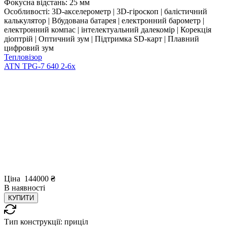
Фокусна відстань:
25 мм
Особливості:
3D-акселерометр | 3D-гіроскоп | балістичний
калькулятор | Вбудована батарея | електронний барометр |
електронний компас | інтелектуальний далекомір | Корекція
діоптрій | Оптичний зум | Підтримка SD-карт | Плавний
цифровий зум
Тепловізор
ATN TPG-7 640 2-6x
Ціна
144000
₴
В
наявності
КУПИТИ
Тип конструкції:
приціл