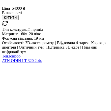
Ціна
54000
₴
В
наявності
КУПИТИ
Тип конструкції:
приціл
Матриця:
160x120 пікс
Фокусна відстань:
19 мм
Особливості:
3D-акселерометр | Вбудована батарея | Корекція
діоптрій | Оптичний зум | Підтримка SD-карт | Плавний
цифровий зум
Тепловізор
ATN ODIN LT 320 2-4x