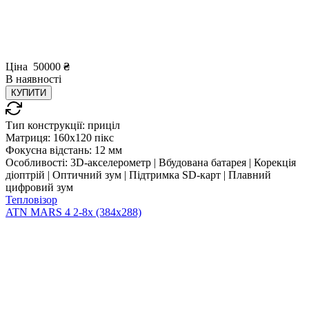
Ціна
50000
₴
В
наявності
КУПИТИ
Тип конструкції:
приціл
Матриця:
160x120 пікс
Фокусна відстань:
12 мм
Особливості:
3D-акселерометр | Вбудована батарея | Корекція
діоптрій | Оптичний зум | Підтримка SD-карт | Плавний
цифровий зум
Тепловізор
ATN MARS 4 2-8x (384x288)