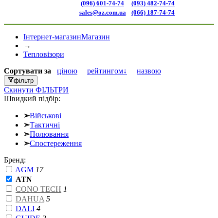
(096) 601-74-74
(093) 482-74-74
sales@oz.com.ua
(066) 187-74-74
Інтернет-магазин
Магазин
→
Тепловізори
Сортувати
за
ціною
рейтингом↓
назвою
фільтр
Скинути
ФІЛЬТРИ
Швидкий підбір:
➣
Військові
➣
Тактичні
➣
Полювання
➣
Спостереження
Бренд:
AGM
17
ATN
CONO TECH
1
DAHUA
5
DALI
4