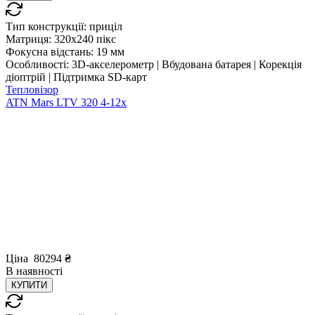
Тип конструкції:
приціл
Матриця:
320x240 пікс
Фокусна відстань:
19 мм
Особливості:
3D-акселерометр | Вбудована батарея | Корекція
діоптрій | Підтримка SD-карт
Тепловізор
ATN Mars LTV 320 4-12x
Ціна
80294
₴
В
наявності
КУПИТИ