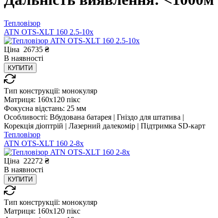
Тепловізор
ATN OTS-XLT 160 2.5-10x
Ціна
26735
₴
В
наявності
КУПИТИ
Тип конструкції:
монокуляр
Матриця:
160x120 пікс
Фокусна відстань:
25 мм
Особливості:
Вбудована батарея | Гніздо для штатива |
Корекція діоптрій | Лазерний далекомір | Підтримка SD-карт
Тепловізор
ATN OTS-XLT 160 2-8x
Ціна
22272
₴
В
наявності
КУПИТИ
Тип конструкції:
монокуляр
Матриця:
160x120 пікс