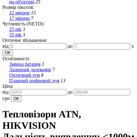
на об'єктиві
25
Розмір пікселя:
12 мікрон
15
17 мікрон
7
Чутливість (NETD):
25 mk
3
35 mk
3
Оптичне збільшення:
від
до
x
Особливості:
Змінна батарея
3
Лазерний далекомір
7
Оптичний зум
8
Плавний цифровий зум
13
Ціна:
від
до
грн
Тепловізори ATN,
HIKVISION
Дальність виявлення: <1000м