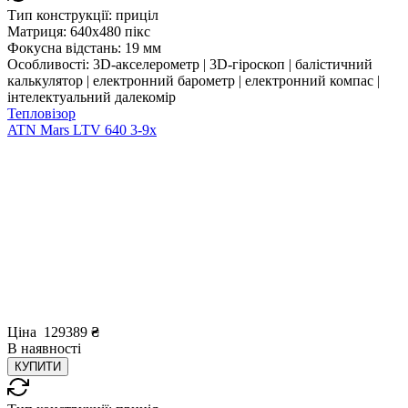
Тип конструкції:
приціл
Матриця:
640x480 пікс
Фокусна відстань:
19 мм
Особливості:
3D-акселерометр | 3D-гіроскоп | балістичний
калькулятор | електронний барометр | електронний компас |
інтелектуальний далекомір
Тепловізор
ATN Mars LTV 640 3-9x
Ціна
129389
₴
В
наявності
КУПИТИ