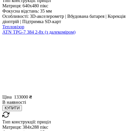
Тип конструкції:
приціл
Матриця:
640x480 пікс
Фокусна відстань:
35 мм
Особливості:
3D-акселерометр | Вбудована батарея | Корекція
діоптрій | Підтримка SD-карт
Тепловізор
ATN TPG-7 384 2-8x (з далекоміром)
Ціна
133000
₴
В
наявності
КУПИТИ
Тип конструкції:
приціл
Матриця:
384x288 пікс