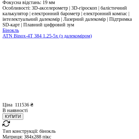
Фокусна відстань:
19 мм
Особливості:
3D-акселерометр | 3D-гіроскоп | балістичний
калькулятор | електронний барометр | електронний компас |
інтелектуальний далекомір | Лазерний далекомір | Підтримка
SD-карт | Плавний цифровий зум
Бінокль
ATN Binox-4T 384 1.25-5x (з далекоміром)
Ціна
111536
₴
В
наявності
КУПИТИ
Тип конструкції:
бінокль
Матриця:
384x288 пікс