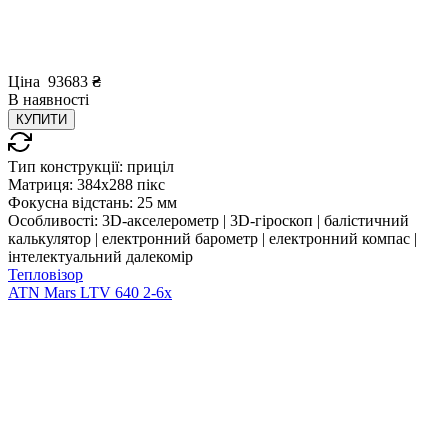
Ціна
93683
₴
В
наявності
КУПИТИ
Тип конструкції:
приціл
Матриця:
384x288 пікс
Фокусна відстань:
25 мм
Особливості:
3D-акселерометр | 3D-гіроскоп | балістичний
калькулятор | електронний барометр | електронний компас |
інтелектуальний далекомір
Тепловізор
ATN Mars LTV 640 2-6x