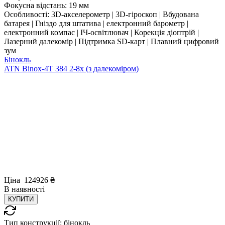
Фокусна відстань:
19 мм
Особливості:
3D-акселерометр | 3D-гіроскоп | Вбудована
батарея | Гніздо для штатива | електронний барометр |
електронний компас | ІЧ-освітлювач | Корекція діоптрій |
Лазерний далекомір | Підтримка SD-карт | Плавний цифровий
зум
Бінокль
ATN Binox-4T 384 2-8x (з далекоміром)
Ціна
124926
₴
В
наявності
КУПИТИ
Тип конструкції:
бінокль