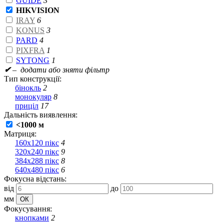
GUIDE
3
HIKVISION
IRAY
6
KONUS
3
PARD
4
PIXFRA
1
SYTONG
1
✔
– додати або зняти фільтр
Тип конструкції:
бінокль
2
монокуляр
8
приціл
17
Дальність виявлення:
<1000 м
Матриця:
160x120 пікс
4
320x240 пікс
9
384x288 пікс
8
640x480 пікс
6
Фокусна відстань:
від
до
мм
Фокусування:
кнопками
2