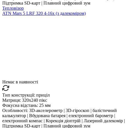
Підтримка SD-карт | Плавний цифровий зум
Тепловізор
ATN Mars 5 LRF 320 4-16x (з далекоміром)
Немає в наявності
Тип конструкції:
приціл
Матриця:
320x240 пікс
Фокусна відстань:
25 мм
Особливості:
3D-акселерометр | 3D-гіроскоп | балістичний
калькулятор | Вбудована батарея | електронний барометр |
електронний компас | Корекція діоптрій | Лазерний далекомір |
Підтримка SD-карт | Плавний цифровий зум