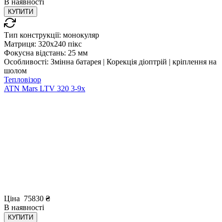
В
наявності
КУПИТИ
Тип конструкції:
монокуляр
Матриця:
320x240 пікс
Фокусна відстань:
25 мм
Особливості:
Змінна батарея | Корекція діоптрій | кріплення на
шолом
Тепловізор
ATN Mars LTV 320 3-9x
Ціна
75830
₴
В
наявності
КУПИТИ