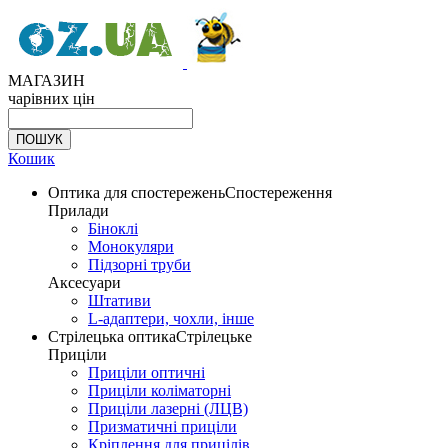
МАГАЗИН
чарівних цін
Кошик
Оптика для спостережень
Спостереження
Прилади
Біноклі
Монокуляри
Підзорні труби
Аксесуари
Штативи
L-адаптери, чохли, інше
Стрілецька оптика
Стрілецьке
Приціли
Приціли оптичні
Приціли коліматорні
Приціли лазерні (ЛЦВ)
Призматичні приціли
Кріплення для прицілів