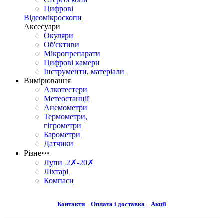
Цифрові
Відеомікроскопи
Аксесуари
Окуляри
Об'єктиви
Мікропрепарати
Цифрові камери
Інструменти, матеріали
Вимірювання
Алкотестери
Метеостанції
Анемометри
Термометри,
гігрометри
Барометри
Датчики
Різне
⋯
Лупи 2✗-20✗
Ліхтарі
Компаси
Контакти
Оплата і доставка
Акції