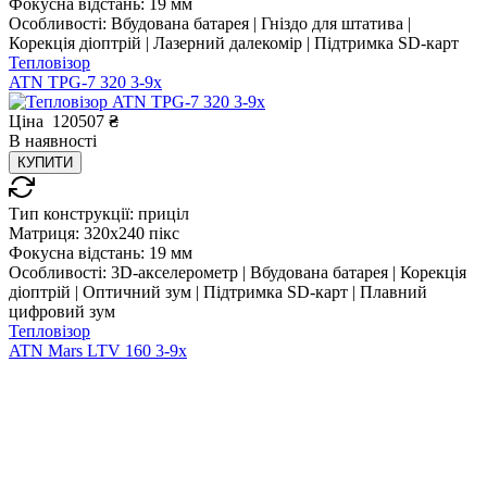
Фокусна відстань:
19 мм
Особливості:
Вбудована батарея | Гніздо для штатива |
Корекція діоптрій | Лазерний далекомір | Підтримка SD-карт
Тепловізор
ATN TPG-7 320 3-9x
Ціна
120507
₴
В
наявності
КУПИТИ
Тип конструкції:
приціл
Матриця:
320x240 пікс
Фокусна відстань:
19 мм
Особливості:
3D-акселерометр | Вбудована батарея | Корекція
діоптрій | Оптичний зум | Підтримка SD-карт | Плавний
цифровий зум
Тепловізор
ATN Mars LTV 160 3-9x