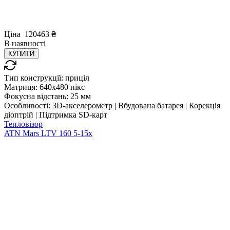
Ціна
120463
₴
В
наявності
КУПИТИ
Тип конструкції:
приціл
Матриця:
640x480 пікс
Фокусна відстань:
25 мм
Особливості:
3D-акселерометр | Вбудована батарея | Корекція
діоптрій | Підтримка SD-карт
Тепловізор
ATN Mars LTV 160 5-15x