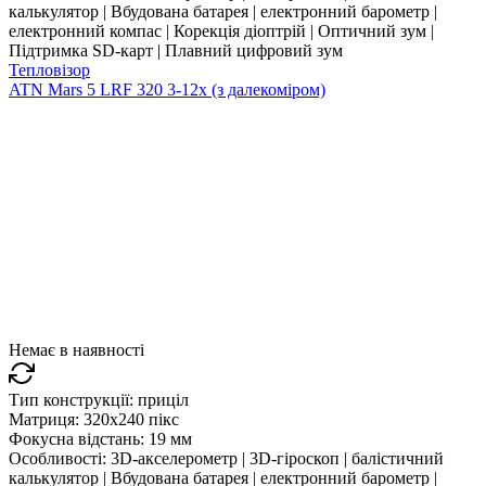
калькулятор | Вбудована батарея | електронний барометр |
електронний компас | Корекція діоптрій | Оптичний зум |
Підтримка SD-карт | Плавний цифровий зум
Тепловізор
ATN Mars 5 LRF 320 3-12x (з далекоміром)
Немає в наявності
Тип конструкції:
приціл
Матриця:
320x240 пікс
Фокусна відстань:
19 мм
Особливості:
3D-акселерометр | 3D-гіроскоп | балістичний
калькулятор | Вбудована батарея | електронний барометр |