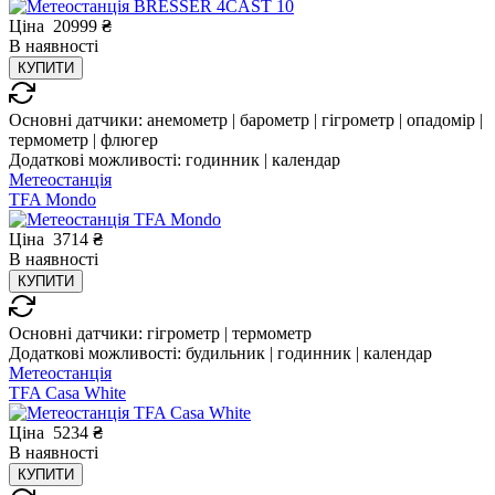
Ціна
20999
₴
В
наявності
КУПИТИ
Основні датчики:
анемометр | барометр | гігрометр | опадомір |
термометр | флюгер
Додаткові можливості:
годинник | календар
Метеостанція
TFA Mondo
Ціна
3714
₴
В
наявності
КУПИТИ
Основні датчики:
гігрометр | термометр
Додаткові можливості:
будильник | годинник | календар
Метеостанція
TFA Casa White
Ціна
5234
₴
В
наявності
КУПИТИ