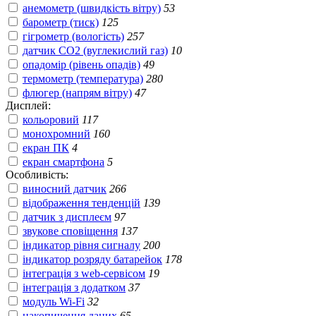
анемометр (швидкість вітру)
53
барометр (тиск)
125
гігрометр (вологість)
257
датчик СО2 (вуглекислий газ)
10
опадомір (рівень опадів)
49
термометр (температура)
280
флюгер (напрям вітру)
47
Дисплей:
кольоровий
117
монохромний
160
екран ПК
4
екран смартфона
5
Особливість:
виносний датчик
266
відображення тенденцій
139
датчик з дисплеєм
97
звукове сповіщення
137
індикатор рівня сигналу
200
індикатор розряду батарейок
178
інтеграція з web-сервісом
19
інтеграція з додатком
37
модуль Wi-Fi
32
накопичення даних
65