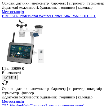
Основні датчики:
анемометр | барометр | гігрометр | термометр
Додаткові можливості:
будильник | годинник | календар
Метеостанція
BRESSER Professional Weather Center 7-in-1 Wi-Fi HD TFT
Ціна
28999
₴
В
наявності
КУПИТИ
Основні датчики:
анемометр | барометр | гігрометр | опадомір |
термометр | флюгер
Додаткові можливості:
будильник | годинник | календар
Метеостанція
TFA WeatherHub Observer (3 датчики температури)