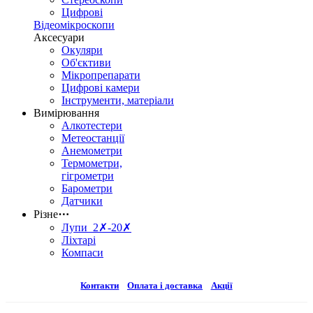
Цифрові
Відеомікроскопи
Аксесуари
Окуляри
Об'єктиви
Мікропрепарати
Цифрові камери
Інструменти, матеріали
Вимірювання
Алкотестери
Метеостанції
Анемометри
Термометри,
гігрометри
Барометри
Датчики
Різне
⋯
Лупи 2✗-20✗
Ліхтарі
Компаси
Контакти
Оплата і доставка
Акції