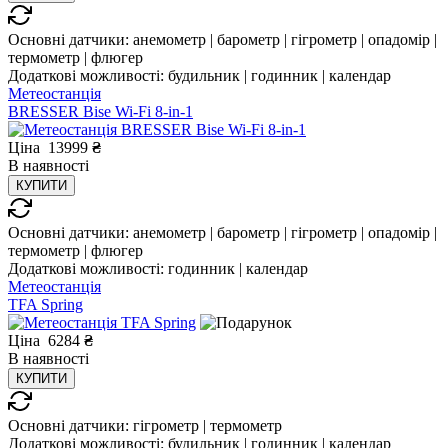
Основні датчики:
анемометр | барометр | гігрометр | опадомір |
термометр | флюгер
Додаткові можливості:
будильник | годинник | календар
Метеостанція
BRESSER Bise Wi-Fi 8-in-1
Ціна
13999
₴
В
наявності
КУПИТИ
Основні датчики:
анемометр | барометр | гігрометр | опадомір |
термометр | флюгер
Додаткові можливості:
годинник | календар
Метеостанція
TFA Spring
Ціна
6284
₴
В
наявності
КУПИТИ
Основні датчики:
гігрометр | термометр
Додаткові можливості:
будильник | годинник | календар