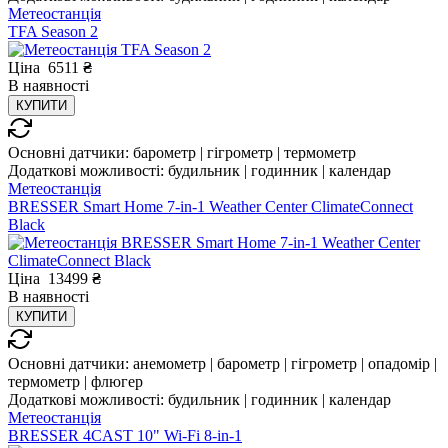
Метеостанція
TFA Season 2
Ціна
6511
₴
В
наявності
КУПИТИ
Основні датчики:
барометр | гігрометр | термометр
Додаткові можливості:
будильник | годинник | календар
Метеостанція
BRESSER Smart Home 7-in-1 Weather Center ClimateConnect
Black
Ціна
13499
₴
В
наявності
КУПИТИ
Основні датчики:
анемометр | барометр | гігрометр | опадомір |
термометр | флюгер
Додаткові можливості:
будильник | годинник | календар
Метеостанція
BRESSER 4CAST 10" Wi-Fi 8-in-1