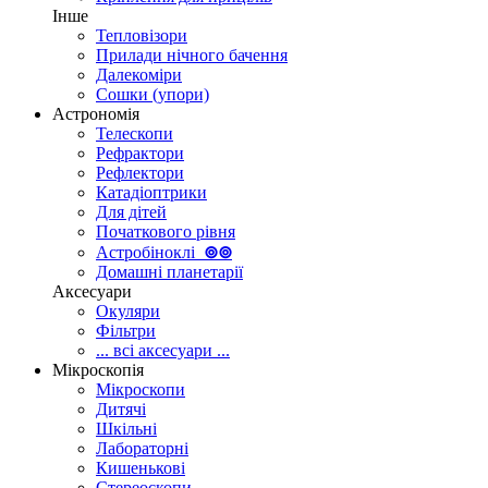
Інше
Тепловізори
Прилади нічного бачення
Далекоміри
Сошки (упори)
Астрономія
Телескопи
Рефрактори
Рефлектори
Катадіоптрики
Для дітей
Початкового рівня
Астробіноклі
⊚
⊚
Домашні планетарії
Аксесуари
Окуляри
Фільтри
... всі аксесуари ...
Мікроскопія
Мікроскопи
Дитячі
Шкільні
Лабораторні
Кишенькові
Стереоскопи