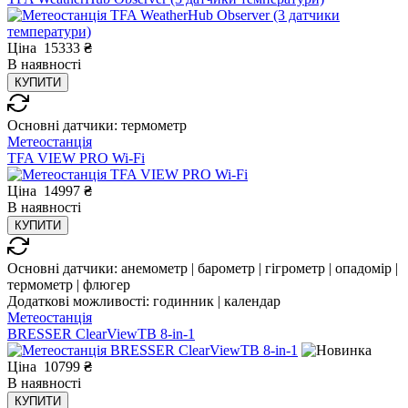
Ціна
15333
₴
В
наявності
КУПИТИ
Основні датчики:
термометр
Метеостанція
TFA VIEW PRO Wi-Fi
Ціна
14997
₴
В
наявності
КУПИТИ
Основні датчики:
анемометр | барометр | гігрометр | опадомір |
термометр | флюгер
Додаткові можливості:
годинник | календар
Метеостанція
BRESSER ClearViewTB 8-in-1
Ціна
10799
₴
В
наявності
КУПИТИ