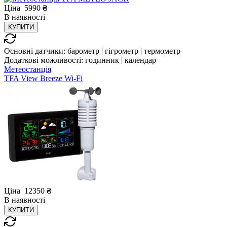
Ціна
5990
₴
В
наявності
КУПИТИ
Основні датчики:
барометр | гігрометр | термометр
Додаткові можливості:
годинник | календар
Метеостанція
TFA View Breeze Wi-Fi
Ціна
12350
₴
В
наявності
КУПИТИ