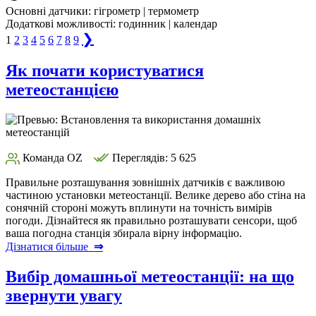
Основні датчики:
гігрометр | термометр
Додаткові можливості:
годинник | календар
❯
1
2
3
4
5
6
7
8
9
Як почати користуватися
метеостанцією
Команда OZ
Переглядів: 5 625
Правильне розташування зовнішніх датчиків є важливою
частиною установки метеостанції. Велике дерево або стіна на
сонячній стороні можуть вплинути на точність вимірів
погоди. Дізнайтеся як правильно розташувати сенсори, щоб
ваша погодна станція збирала вірну інформацію.
Дізнатися більше
⇒
Вибір домашньої метеостанції: на що
звернути увагу