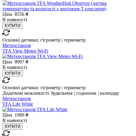
Ціна
8556
₴
В
наявності
КУПИТИ
Основні датчики:
гігрометр | термометр
Метеостанція
TFA View Meteo Wi-Fi
Ціна
8997
₴
В
наявності
КУПИТИ
Основні датчики:
гігрометр | термометр
Додаткові можливості:
будильник | годинник | календар
Метеостанція
TFA Life White
Ціна
1989
₴
В
наявності
КУПИТИ