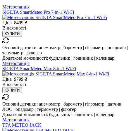
Метеостанція
SIGETA SmartMeteo Pro 7-in-1 Wi-Fi
Ціна
8499
₴
В
наявності
КУПИТИ
Основні датчики:
анемометр | барометр | гігрометр | опадомір |
термометр | флюгер
Додаткові можливості:
будильник | годинник | календар
Метеостанція
SIGETA SmartMeteo Max 8-in-1 Wi-Fi
Ціна
9799
₴
В
наявності
КУПИТИ
Основні датчики:
анемометр | барометр | гігрометр | датчик
ЛОС | опадомір | термометр | флюгер
Додаткові можливості:
будильник | годинник | календар
Метеостанція
TFA METEO JACK