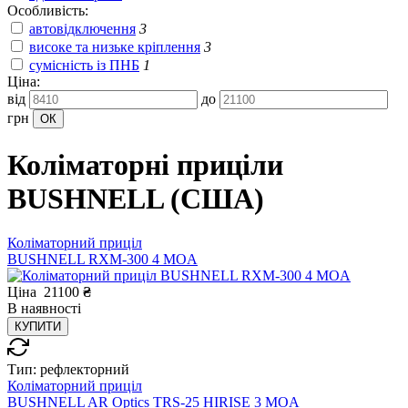
Особливість:
автовідключення
3
високе та низьке кріплення
3
сумісність із ПНБ
1
Ціна:
від
до
грн
Коліматорні приціли
BUSHNELL (США)
Коліматорний приціл
BUSHNELL RXM-300 4 MOA
Ціна
21100
₴
В
наявності
КУПИТИ
Тип:
рефлекторний
Коліматорний приціл
BUSHNELL AR Optics TRS-25 HIRISE 3 MOA