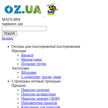
МАГАЗИН
чарівних цін
Кошик
Оптика для спостережень
Спостереження
Прилади
Біноклі
Монокуляри
Підзорні труби
Аксесуари
Штативи
L-адаптери, чохли, інше
Стрілецька оптика
Стрілецьке
Приціли
Приціли оптичні
Приціли коліматорні
Приціли лазерні (ЛЦВ)
Призматичні приціли
Кріплення для прицілів