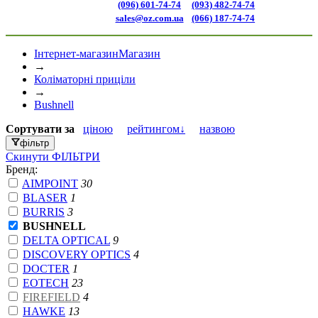
(096) 601-74-74
(093) 482-74-74
sales@oz.com.ua
(066) 187-74-74
Інтернет-магазин
Магазин
→
Коліматорні приціли
→
Bushnell
Сортувати
за
ціною
рейтингом↓
назвою
фільтр
Скинути
ФІЛЬТРИ
Бренд:
AIMPOINT
30
BLASER
1
BURRIS
3
BUSHNELL
DELTA OPTICAL
9
DISCOVERY OPTICS
4
DOCTER
1
EOTECH
23
FIREFIELD
4
HAWKE
13