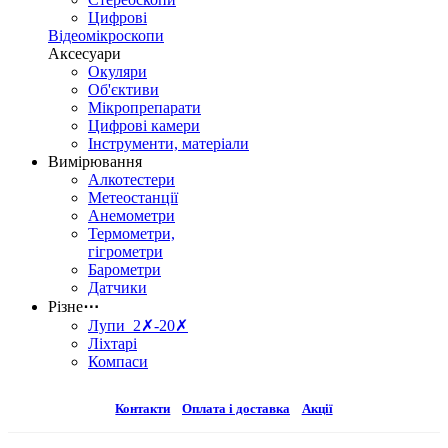
Цифрові
Відеомікроскопи
Аксесуари
Окуляри
Об'єктиви
Мікропрепарати
Цифрові камери
Інструменти, матеріали
Вимірювання
Алкотестери
Метеостанції
Анемометри
Термометри,
гігрометри
Барометри
Датчики
Різне
⋯
Лупи 2✗-20✗
Ліхтарі
Компаси
Контакти
Оплата і доставка
Акції