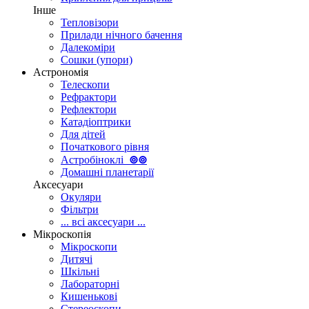
Інше
Тепловізори
Прилади нічного бачення
Далекоміри
Сошки (упори)
Астрономія
Телескопи
Рефрактори
Рефлектори
Катадіоптрики
Для дітей
Початкового рівня
Астробіноклі
⊚
⊚
Домашні планетарії
Аксесуари
Окуляри
Фільтри
... всі аксесуари ...
Мікроскопія
Мікроскопи
Дитячі
Шкільні
Лабораторні
Кишенькові
Стереоскопи