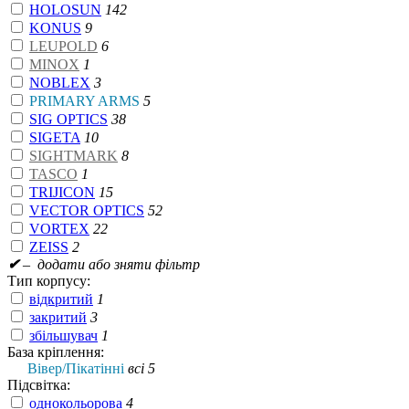
HOLOSUN
142
KONUS
9
LEUPOLD
6
MINOX
1
NOBLEX
3
PRIMARY ARMS
5
SIG OPTICS
38
SIGETA
10
SIGHTMARK
8
TASCO
1
TRIJICON
15
VECTOR OPTICS
52
VORTEX
22
ZEISS
2
✔
– додати або зняти фільтр
Тип корпусу:
відкритий
1
закритий
3
збільшувач
1
База кріплення:
Вівер/Пікатінні
всі 5
Підсвітка:
однокольорова
4