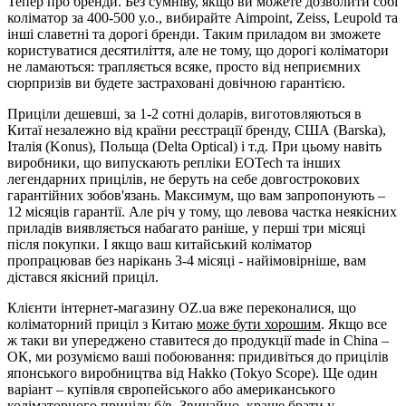
Тепер про бренди. Без сумніву, якщо ви можете дозволити собі
коліматор за 400-500 у.о., вибирайте Aimpoint, Zeiss, Leupold та
інші славетні та дорогі бренди. Таким приладом ви зможете
користуватися десятиліття, але не тому, що дорогі коліматори
не ламаються: трапляється всяке, просто від неприємних
сюрпризів ви будете застраховані довічною гарантією.
Приціли дешевші, за 1-2 сотні доларів, виготовляються в
Китаї незалежно від країни реєстрації бренду, США (Barska),
Італія (Konus), Польща (Delta Optical) і т.д. При цьому навіть
виробники, що випускають репліки EOTech та інших
легендарних прицілів, не беруть на себе довгострокових
гарантійних зобов'язань. Максимум, що вам запропонують –
12 місяців гарантії. Але річ у тому, що левова частка неякісних
приладів виявляється набагато раніше, у перші три місяці
після покупки. І якщо ваш китайський коліматор
пропрацював без нарікань 3-4 місяці - найімовірніше, вам
дістався якісний приціл.
Клієнти інтернет-магазину OZ.ua вже переконалися, що
коліматорний приціл з Китаю
може бути хорошим
. Якщо все
ж таки ви упереджено ставитеся до продукції made in China –
ОК, ми розуміємо ваші побоювання: придивіться до прицілів
японського виробництва від Hakko (Tokyo Scope). Ще один
варіант – купівля європейського або американського
коліматорного прицілу б/в. Звичайно, краще брати у