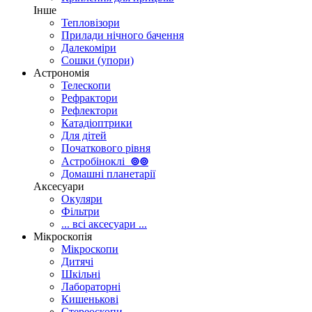
Інше
Тепловізори
Прилади нічного бачення
Далекоміри
Сошки (упори)
Астрономія
Телескопи
Рефрактори
Рефлектори
Катадіоптрики
Для дітей
Початкового рівня
Астробіноклі
⊚
⊚
Домашні планетарії
Аксесуари
Окуляри
Фільтри
... всі аксесуари ...
Мікроскопія
Мікроскопи
Дитячі
Шкільні
Лабораторні
Кишенькові
Стереоскопи