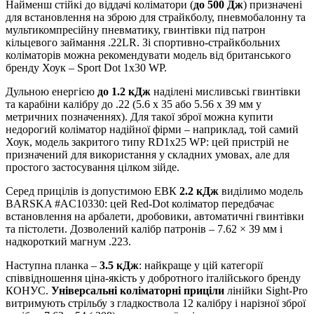
Найменш стійкі до віддачі коліматори (
до 500 Дж
) призначені
для встановлення на зброю для страйкболу, пневмобалонну та
мультикомпресійну пневматику, гвинтівки під патрон
кільцевого займання .22LR. Зі спортивно-страйкбольних
коліматорів можна рекомендувати модель від британського
бренду Хоук – Sport Dot 1x30 WP.
Дульною енергією
до 1.2 кДж
наділені мисливські гвинтівки
та карабіни калібру до .22 (5.6 x 35 або 5.56 x 39 мм у
метричних позначеннях). Для такої зброї можна купити
недорогий коліматор надійної фірми – наприклад, той самий
Хоук, модель закритого типу RD1x25 WP: цей пристрій не
призначений для використання у складних умовах, але для
простого застосування цілком зійде.
Серед прицілів із допустимою ЕВК
2.2 кДж
виділимо модель
BARSKA #AC10330: цей Red-Dot коліматор передбачає
встановлення на арбалети, дробовики, автоматичні гвинтівки
та пістолети. Дозволений калібр патронів – 7.62 × 39 мм і
надкороткий магнум .223.
Наступна планка –
3.5 кДж
: найкраще у цій категорії
співвідношення ціна-якість у добротного італійського бренду
КОНУС.
Універсальні коліматорні приціли
лінійки Sight-Pro
витримують стрільбу з гладкоствола 12 калібру і нарізної зброї