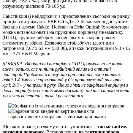
калібру 7.62 х 54 (.308); при цьому їх ціна залишається в
розумному діапазоні 70-165 у.о.
Найстійкіші (і найдорожчі) з представлених сьогодні на ринку
прицілів витримують ЕВК
6.5 кДж
. З більш-менш доступних
брендів назвемо Hakko, Holosun та Delta Optical: їх коліматори
можна встановлювати на пружинно-поршневу пневматику
(ППП), крупнокаліберну вогнепальну та скорострільну
автоматичну зброю. Дозволено стрільбу стандартними
патронами 7.62 x 63 мм (.30-06), а також потужнішими 9.3 x 62
мм і .375 H&H Magnum.
ДОВІДКА. Віддача від пострілу з ППП формально не така
вже й велика, але чинить руйнівний вплив на оптичні
пристрої. Проблема в тому, що при пострілі вона виникає
двічі: 1-й імпульс спрямований у бік протилежний вильоту
кулі; 2-й – у напрямі її руху. Якщо лінзи не закріплені впритул з
двох сторін (чого не так легко досягти), під час стрільби вони
можуть вилетіти з пазів і розколотися.
Ще один нюанс, на якому варто зупинитися –
тип механізму
введення поправок
. Встановлювані
на тактичну зброю