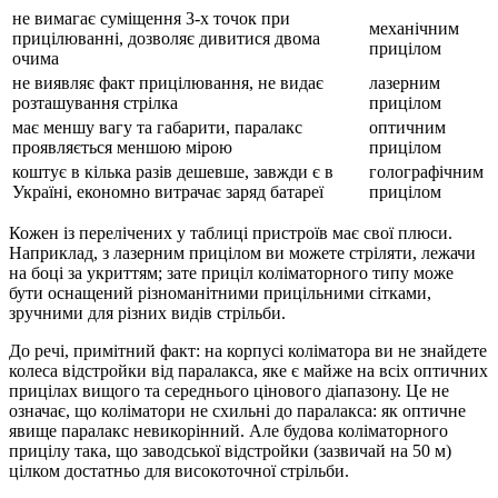
не вимагає суміщення 3-х точок при
механічним
прицілюванні, дозволяє дивитися двома
прицілом
очима
не виявляє факт прицілювання, не видає
лазерним
розташування стрілка
прицілом
має меншу вагу та габарити, паралакс
оптичним
проявляється меншою мірою
прицілом
коштує в кілька разів дешевше, завжди є в
голографічним
Україні, економно витрачає заряд батареї
прицілом
Кожен із перелічених у таблиці пристроїв має свої плюси.
Наприклад, з лазерним прицілом ви можете стріляти, лежачи
на боці за укриттям; зате приціл коліматорного типу може
бути оснащений різноманітними прицільними сітками,
зручними для різних видів стрільби.
До речі, примітний факт: на корпусі коліматора ви не знайдете
колеса відстройки від паралакса, яке є майже на всіх оптичних
прицілах вищого та середнього цінового діапазону. Це не
означає, що коліматори не схильні до паралакса: як оптичне
явище паралакс невикорінний. Але будова коліматорного
прицілу така, що заводської відстройки (зазвичай на 50 м)
цілком достатньо для високоточної стрільби.