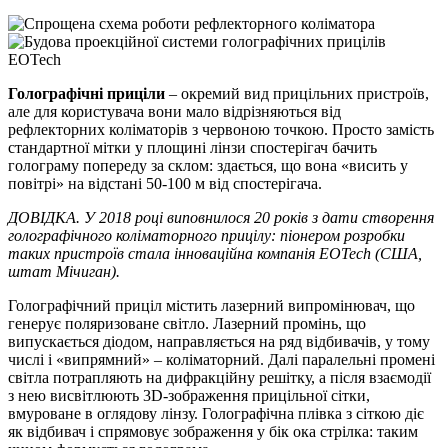
Голографічні приціли
– окремий вид прицільних пристроїв,
але для користувача вони мало відрізняються від
рефлекторних коліматорів з червоною точкою. Просто замість
стандартної мітки у площині лінзи спостерігач бачить
голограму попереду за склом: здається, що вона «висить у
повітрі» на відстані 50-100 м від спостерігача.
ДОВІДКА. У 2018 році виповнилося 20 років з дати створення
голографічного коліматорного прицілу: піонером розробки
таких пристроїв стала інноваційна компанія EOTech (США,
штат Мічиган).
Голографічний приціл містить лазерний випромінювач, що
генерує поляризоване світло. Лазерний промінь, що
випускається діодом, направляється на ряд відбивачів, у тому
числі і «випрямний»
–
коліматорний. Далі паралельні промені
світла потрапляють на дифракційну решітку, а після взаємодії
з нею висвітлюють 3D-зображення прицільної сітки,
вмуроване в оглядову лінзу. Голографічна плівка з сіткою діє
як відбивач і спрямовує зображення у бік ока стрілка: таким