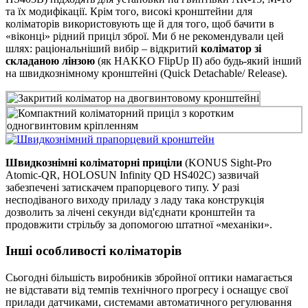
та їх модифікації. Крім того, високі кронштейни для
коліматорів використовують ще й для того, щоб бачити в
«віконці» рідний приціл зброї. Ми б не рекомендували цей
шлях: раціональніший вибір – відкритий
коліматор зі
складаною лінзою
(як HAKKO FlipUp II) або будь-який інший
на швидкознімному кронштейні (Quick Detachable/ Release).
Швидкознімні коліматорні приціли
(KONUS Sight-Pro
Atomic-QR, HOLOSUN Infinity QD HS402C) зазвичай
забезпечені затискачем прапорцевого типу. У разі
несподіваного виходу приладу з ладу така конструкція
дозволить за лічені секунди від'єднати кронштейн та
продовжити стрільбу за допомогою штатної «механіки».
Інші особливості коліматорів
Сьогодні більшість виробників збройної оптики намагається
не відставати від темпів технічного прогресу і оснащує свої
прилади датчиками, системами автоматичного регулювання