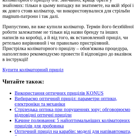
знайомих: тільки в цьому випадку ви знатимете, на якій зброї і
як довго стояв коліматор, чи використовувалися для стрільби
magnum-патрони і так далі.
Припустимо, ви вже купили коліматор. Термін його беззбійної
роботи залежатиме не тільки від назви бренду та інших
написів на коробці, а й від того, як встановлений приціл, чи
ретельно вирівняний і чи правильно пристріляний.
Пристрілка коліматорного прицілу – обов'язкова процедура,
наполегливо рекомендуємо провести її відповідно до вказівок
в інструкції!
Купити коліматорний приціл
Читайте також:
Використання оптичних прицілів KONUS
Вибираємо оптичний приціл: параметри оптики,
електроніки та механіки
Стрілецька оптика при порушеннях зору: обговорюємо
відповідні оптичні приціли
Качине полювання: 5 найоптимальніших коліматорних
прицілів для дробовика
Оптичний приціл на карабін: моделі для напівавтомата,