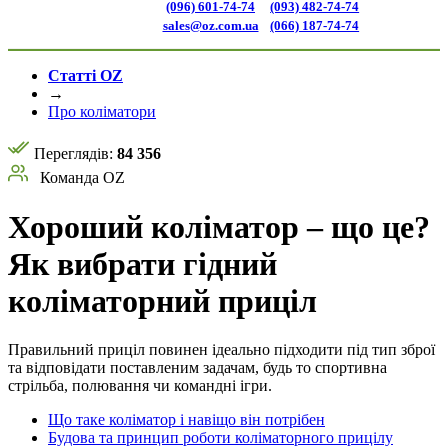
(096) 601-74-74
(093) 482-74-74
sales@oz.com.ua
(066) 187-74-74
Статті OZ
→
Про коліматори
Переглядів:
84 356
Команда OZ
Хороший коліматор – що це?
Як вибрати гідний
коліматорний приціл
Правильний приціл повинен ідеально підходити під тип зброї
та відповідати поставленим задачам, будь то спортивна
стрільба, полювання чи командні ігри.
Що таке коліматор і навіщо він потрібен
Будова та принцип роботи коліматорного прицілу