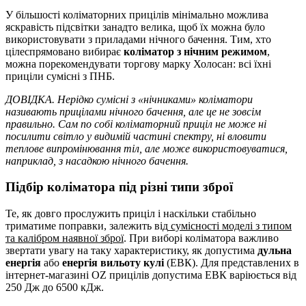
У більшості коліматорних прицілів мінімально можлива
яскравість підсвітки занадто велика, щоб їх можна було
використовувати з приладами нічного бачення. Тим, хто
цілеспрямовано вибирає
коліматор з нічним режимом
,
можна порекомендувати торгову марку Холосан: всі їхні
приціли сумісні з ПНБ.
ДОВІДКА. Нерідко сумісні з «нічниками» коліматори
називають прицілами нічного бачення, але це не зовсім
правильно. Сам по собі коліматорний приціл не може ні
посилити світло у видимій частині спектру, ні вловити
теплове випромінювання тіл, але може використовуватися,
наприклад, з насадкою нічного бачення.
Підбір коліматора під різні типи зброї
Те, як довго прослужить приціл і наскільки стабільно
триматиме поправки, залежить від
сумісності моделі з типом
та калібром наявної зброї
. При виборі коліматора важливо
звертати увагу на таку характеристику, як допустима
дульна
енергія
або
енергія вильоту кулі
(ЕВК). Для представлених в
інтернет-магазині OZ прицілів допустима ЕВК варіюється від
250 Дж до 6500 кДж.