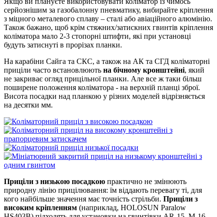
Якщо ви плануєте використовувати коліматор із чимось
серйознішим за газобалонну пневматику, вибирайте кріплення
з міцного металевого сплаву – сталі або авіаційного алюмінію.
Також бажано, щоб крім стяжних/затискних гвинтів кріплення
коліматора мало 2-3 стопорні штифти, які при установці
будуть затиснуті в прорізах планки.
На карабіни Сайга та СКС, а також на АК та СГД коліматорні
приціли часто встановлюють
на бічному кронштейні
, який
не закриває огляд прицільної планки. Але все ж таки більш
поширене положення коліматора - на верхній планці зброї.
Висота посадки над планкою у різних моделей відрізняється
на десятки мм.
Приціли з низькою посадкою
практично не змінюють
природну лінію прицілювання: їм віддають перевагу ті, для
кого найбільше значення має точність стрільби.
Приціли з
високим кріпленням
(наприклад, HOLOSUN Paralow
HS403B) підходять для установки на гвинтівки AR-15, M-16