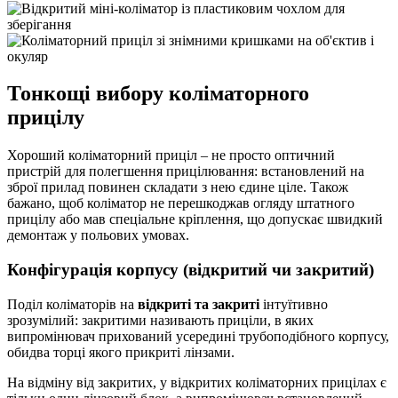
Тонкощі вибору коліматорного
прицілу
Хороший коліматорний приціл – не просто оптичний
пристрій для полегшення прицілювання: встановлений на
зброї прилад повинен складати з нею єдине ціле. Також
бажано, щоб коліматор не перешкоджав огляду штатного
прицілу або мав спеціальне кріплення, що допускає швидкий
демонтаж у польових умовах.
Конфігурація корпусу (відкритий чи закритий)
Поділ коліматорів на
відкриті та закриті
інтуїтивно
зрозумілий: закритими називають приціли, в яких
випромінювач прихований усередині трубоподібного корпусу,
обидва торці якого прикриті лінзами.
На відміну від закритих, у відкритих коліматорних прицілах є