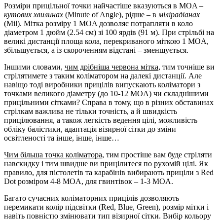
Розміри прицільної точки найчастіше вказуються в MOA –
кутових хвилинах
(Minute of Angle), рідше – в
мілірадіанах
(Mil). Мітка розміру 1 MOA дозволяє потрапляти в коло
діаметром 1 дюйм (2.54 см) зі 100 ярдів (91 м). При стрільбі на
великі дистанції площа кола, перекриваного міткою 1 MOA,
збільшується, а із скороченням відстані – зменшується.
Іншими словами,
чим дрібніша червона мітка
, тим точніше ви
стрілятимете з таким коліматором на далекі дистанції. Але
навіщо тоді виробники прицілів випускають коліматори з
точками великого діаметру (до 10-12 MOA) чи складнішими
прицільними сітками? Справа в тому, що в різних обставинах
стрілкам важлива не тільки точність, а й швидкість
прицілювання, а також легкість ведення цілі, можливість
обліку балістики, адаптація візирної сітки до зміни
освітленості та інше, інше, інше…
Чим більша точка коліматора
, тим простіше вам буде стріляти
навскидку і тим швидше ви прицілитеся по рухомій цілі. Як
правило, для пістолетів та карабінів вибирають приціли з Red
Dot розміром 4-8 MOA, для гвинтівок – 1-3 MOA.
Багато сучасних коліматорних прицілів дозволяють
перемикати колір підсвітки (Red, Blue, Green), розмір мітки і
навіть повністю змінювати тип візирної сітки. Вибір кольору