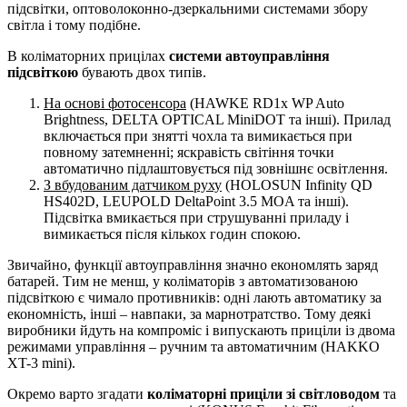
підсвітки, оптоволоконно-дзеркальними системами збору
світла і тому подібне.
В коліматорних прицілах
системи автоуправління
підсвіткою
бувають двох типів.
На основі фотосенсора
(HAWKE RD1x WP Auto
Brightness, DELTA OPTICAL MiniDOT та інші). Прилад
включається при знятті чохла та вимикається при
повному затемненні; яскравість світіння точки
автоматично підлаштовується під зовнішнє освітлення.
З вбудованим датчиком руху
(HOLOSUN Infinity QD
HS402D, LEUPOLD DeltaPoint 3.5 MOA та інші).
Підсвітка вмикається при струшуванні приладу і
вимикається після кількох годин спокою.
Звичайно, функції автоуправління значно економлять заряд
батарей. Тим не менш, у коліматорів з автоматизованою
підсвіткою є чимало противників: одні лають автоматику за
економність, інші – навпаки, за марнотратство. Тому деякі
виробники йдуть на компроміс і випускають приціли із двома
режимами управління – ручним та автоматичним (HAKKO
XT-3 mini).
Окремо варто згадати
коліматорні приціли зі світловодом
та