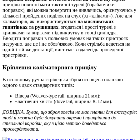
приціли повинні мати тактичні турелі (барабанчики
поправок), які можна повертати не дивлячись, орієнтуючись у
кількості пройдених поділок на слух (за «кліками»). Але для
коліматорів, які використовуються
на мисливських
гвинтівках та рушницях
, згодяться і прості турелі з
кришками та вирізами під викрутку в торці циліндра.
Вводити поправки в польових умовах на таких пристроях
незручно, але це і не обов'язково. Коли стрільба ведеться на
одній і тій же дистанції, вистачає заздалегідь проведеної
пристрілки.
Кріплення коліматорного прицілу
В основному ручна стрілецька зброя оснащена планкою
одного з двох стандартних типів:
Вівера (Weaver-type rail, ширина 21 мм);
«ластівчин хвіст» (dove tail, ширина 8-12 мм).
ДОВІДКА. Буває, що зброя зовсім не має планки для аксесуарів:
тоді її можна буде докупити окремо і прикріпити до
ствольної коробки, яку з цією метою доведеться
просвердлювати.