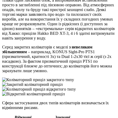
тільки один лінзовий блок, а випромінювач встановлений
просто в заглибленні під лінзовою оправою. Від атмосферних
опадів, пилу та бруду такі пристрої захищені слабо. Деякі
торгові марки заявляють про водо- та пилозахист своїх
виробів, але на використання їх у складних погодних умовах
краще не розраховувати. Один із рідкісних (і доступних за
ціною) винятків – «екстремальна» серія відкритих коліматорів
від Хакко: приціли Hakko BED XT-3, 4 і 6 здатні витримувати
навіть занурення у воду.
Серед закритих коліматорів є моделі
з невеликим
збільшенням
– наприклад, KONUS Sight-Pro PTS1
(призматичний, кратності 3х) та Dual 1-2x30 тієї ж серії (з 2х
насадкою). За фактом призматичний приціл PTS1 по
конструкції ближче до оптичних; до коліматорів його можна
зарахувати лише умовно.
Сфера застосування двох типів коліматорів визначається їх
відмінними рисами.
Відкриті
Закриті