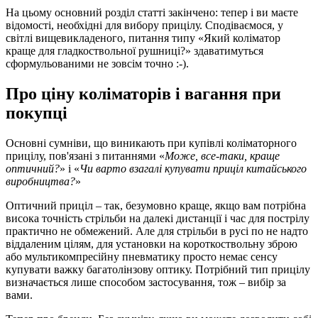
На цьому основний розділ статті закінчено: тепер і ви маєте
відомості, необхідні для вибору прицілу. Сподіваємося, у
світлі вищевикладеного, питання типу «Який коліматор
краще для гладкоствольної рушниці?» здаватимуться
сформульованими не зовсім точно :-).
Про ціну коліматорів і вагання при
покупці
Основні сумніви, що виникають при купівлі коліматорного
прицілу, пов'язані з питаннями «
Може, все-таки, краще
оптичний?
» і «
Чи варто взагалі купувати приціл китайського
виробництва?
»
Оптичний приціл – так, безумовно краще, якщо вам потрібна
висока точність стрільби на далекі дистанції і час для пострілу
практично не обмежений. Але для стрільби в русі по не надто
віддаленим цілям, для установки на короткоствольну зброю
або мультикомпресійну пневматику просто немає сенсу
купувати важку багатолінзову оптику. Потрібний тип прицілу
визначається лише способом застосування, тож – вибір за
вами.