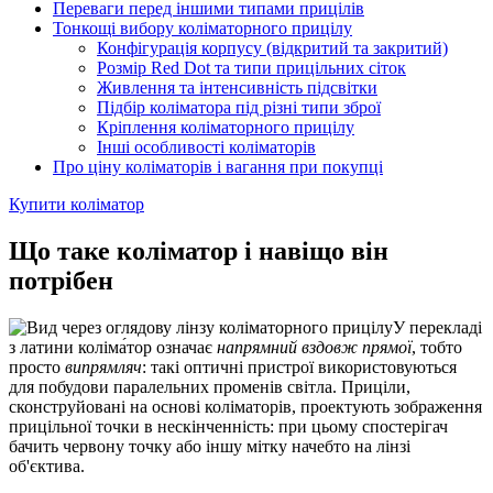
Переваги перед іншими типами прицілів
Тонкощі вибору коліматорного прицілу
Конфігурація корпусу (відкритий та закритий)
Розмір Red Dot та типи прицільних сіток
Живлення та інтенсивність підсвітки
Підбір коліматора під різні типи зброї
Кріплення коліматорного прицілу
Інші особливості коліматорів
Про ціну коліматорів і вагання при покупці
Купити коліматор
Що таке коліматор і навіщо він
потрібен
У перекладі
з латини коліма́тор означає
напрямний вздовж прямої
, тобто
просто
випрямляч
: такі оптичні пристрої використовуються
для побудови паралельних променів світла. Приціли,
сконструйовані на основі коліматорів, проектують зображення
прицільної точки в нескінченність: при цьому спостерігач
бачить червону точку або іншу мітку начебто на лінзі
об'єктива.