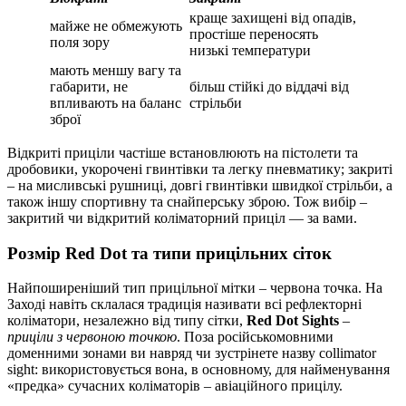
краще захищені від опадів,
майже не обмежують
простіше переносять
поля зору
низькі температури
мають меншу вагу та
габарити, не
більш стійкі до віддачі від
впливають на баланс
стрільби
зброї
Відкриті приціли частіше встановлюють на пістолети та
дробовики, укорочені гвинтівки та легку пневматику; закриті
– на мисливські рушниці, довгі гвинтівки швидкої стрільби, а
також іншу спортивну та снайперську зброю. Тож вибір –
закритий чи відкритий коліматорний приціл — за вами.
Розмір Red Dot та типи прицільних сіток
Найпоширеніший тип прицільної мітки – червона точка. На
Заході навіть склалася традиція називати всі рефлекторні
коліматори, незалежно від типу сітки,
Red Dot Sights
–
приціли з червоною точкою
. Поза російськомовними
доменними зонами ви навряд чи зустрінете назву collimator
sight: використовується вона, в основному, для найменування
«предка» сучасних коліматорів – авіаційного прицілу.