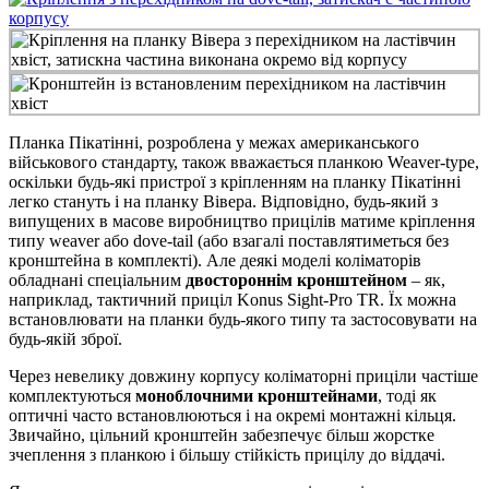
Планка Пікатінні, розроблена у межах американського
військового стандарту, також вважається планкою Weaver-type,
оскільки будь-які пристрої з кріпленням на планку Пікатінні
легко стануть і на планку Вівера. Відповідно, будь-який з
випущених в масове виробництво прицілів матиме кріплення
типу weaver або dove-tail (або взагалі поставлятиметься без
кронштейна в комплекті). Але деякі моделі коліматорів
обладнані спеціальним
двостороннім кронштейном
– як,
наприклад, тактичний приціл Konus Sight-Pro TR. Їх можна
встановлювати на планки будь-якого типу та застосовувати на
будь-якій зброї.
Через невелику довжину корпусу коліматорні приціли частіше
комплектуються
моноблочними кронштейнами
, тоді як
оптичні часто встановлюються і на окремі монтажні кільця.
Звичайно, цільний кронштейн забезпечує більш жорстке
зчеплення з планкою і більшу стійкість прицілу до віддачі.