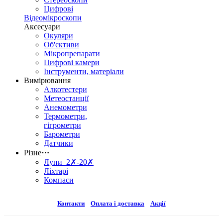
Цифрові
Відеомікроскопи
Аксесуари
Окуляри
Об'єктиви
Мікропрепарати
Цифрові камери
Інструменти, матеріали
Вимірювання
Алкотестери
Метеостанції
Анемометри
Термометри,
гігрометри
Барометри
Датчики
Різне
⋯
Лупи 2✗-20✗
Ліхтарі
Компаси
Контакти
Оплата і доставка
Акції