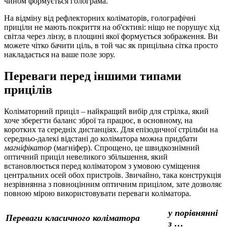
чином формується голограма.
На відміну від рефлекторних коліматорів, голографічні
приціли не мають покриття на об'єктиві: ніщо не порушує хід
світла через лінзу, в площині якої формується зображення. Ви
можете чітко бачити ціль, в той час як прицільна сітка просто
накладається на ваше поле зору.
Переваги перед іншими типами
прицілів
Коліматорний приціл – найкращий вибір для стрілка, який
хоче зберегти баланс зброї та працює, в основному, на
коротких та середніх дистанціях. Для епізодичної стрільби на
середньо-далекі відстані до коліматора можна придбати
магніфікатор
(магніфер). Спрощено, це швидкознімний
оптичний приціл невеликого збільшення, який
встановлюється перед коліматором з умовою суміщення
центральних осей обох пристроїв. Звичайно, така конструкція
незрівнянна з повноцінним оптичним прицілом, зате дозволяє
повною мірою використовувати переваги коліматора.
у порівнянні
Переваги класичного коліматора
з …