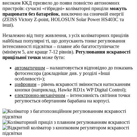
високим ККД призвело до появи повністю автономних
пристроїв: сучасні «гібридні» коліматорні приціли
можуть
працювати без батарейок
, виключно на сонячній енергії
(ZEISS Victory Z-point, HOLOSUN Solar Power HS403C та
інші).
Незалежно від типу живлення, з усіх коліматорних прицілів
найбільш популярні ті, що допускають тонке регулювання
інтенсивності підсвітки – плавне або багатоступінчасте
(мінімум 5, але краще 7-12 рівнів).
Регулювання яскравості
прицільної точки
може бути:
автоматичним
– налаштовується відповідно до показань
фотосенсора (докладніше див. у розділі «Інші
особливості»);
цифровим
­– рівень яскравості змінюється натисканням
кнопки (наприклад, Hawke RD1x WP Digital Control);
електронно-механічним
– інтенсивність світіння точки
регулюється обертанням барабана на корпусі.