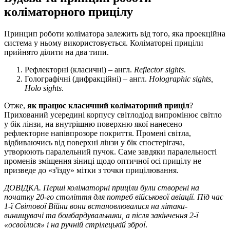
коліматорного прицілу
Принцип роботи коліматора залежить від того, яка проекційна
система у ньому використовується. Коліматорні приціли
прийнято ділити на два типи.
Рефлекторні (класичні) – англ.
Reflector sights
.
Голографічні (дифракційні) – англ.
Holographic sights,
Holo sights
.
Отже,
як працює класичний коліматорний приціл
?
Прихований усередині корпусу світлодіод випромінює світло
у бік лінзи, на внутрішню поверхню якої нанесено
рефлекторне напівпрозоре покриття. Промені світла,
відбиваючись від поверхні лінзи у бік спостерігача,
утворюють паралельний пучок. Саме завдяки паралельності
променів зміщення зіниці щодо оптичної осі прицілу не
призведе до «з'їзду» мітки з точки прицілювання.
ДОВІДКА. Перші коліматорні приціли були створені на
початку 20-го століття для потреб військової авіації. Під час
1-ї Світової Війни вони встановлювалися на літаки-
винищувачі та бомбардувальники, а після закінчення 2-ї
«освоїлися» і на ручній стрілецькій зброї
.