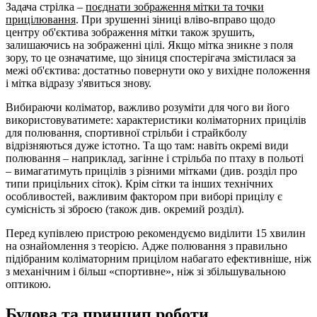
Задача стрілка –
поєднати зображення мітки та точки
прицілювання
. При зрушенні зіниці вліво-вправо щодо
центру об'єктива зображення мітки також зрушить,
залишаючись на зображенні цілі. Якщо мітка зникне з поля
зору, то це означатиме, що зіниця спостерігача змістилася за
межі об'єктива: достатньо повернути око у вихідне положення
і мітка відразу з'явиться знову.
Вибираючи коліматор, важливо розуміти для чого ви його
використовуватимете: характеристики коліматорних прицілів
для полювання, спортивної стрільби і страйкболу
відрізняються дуже істотно. Та що там: навіть окремі види
полювання – наприклад, загінне і стрільба по птаху в польоті
– вимагатимуть прицілів з різними мітками (див. розділ про
типи прицільних сіток). Крім сітки та інших технічних
особливостей, важливим фактором при виборі прицілу є
сумісність зі зброєю (також див. окремий розділ).
Перед купівлею пристрою рекомендуємо виділити 15 хвилин
на ознайомлення з теорією. Адже полювання з правильно
підібраним коліматорним прицілом набагато ефективніше, ніж
з механічним і більш «спортивне», ніж зі збільшувальною
оптикою.
Будова та принцип роботи