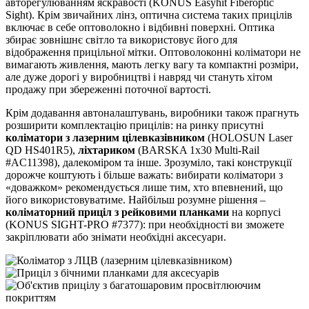
авторегулюванням яскравості (KONUS Easyhit Fiberoptic
Sight). Крім звичайних лінз, оптична система таких прицілів
включає в себе оптоволокно і відбивні поверхні. Оптика
збирає зовнішнє світло та використовує його для
відображення прицільної мітки. Оптоволоконні коліматори не
вимагають живлення, мають легку вагу та компактні розміри,
але дуже дорогі у виробництві і навряд чи стануть хітом
продажу при збереженні поточної вартості.
Крім додавання автоналаштувань, виробники також прагнуть
розширити комплектацію прицілів: на ринку присутні
коліматори з лазерним цілевказівником
(HOLOSUN Laser
QD HS401R5),
ліхтариком
(BARSKA 1x30 Multi-Rail
#AC11398), далекоміром та інше. Зрозуміло, такі конструкції
дорожче коштують і більше важать: вибирати коліматори з
«доважком» рекомендується лише тим, хто впевнений, що
його використовуватиме. Найбільш розумне рішення –
коліматорний приціл з рейковими планками
на корпусі
(KONUS SIGHT-PRO #7377): при необхідності ви зможете
закріплювати або знімати необхідні аксесуари.