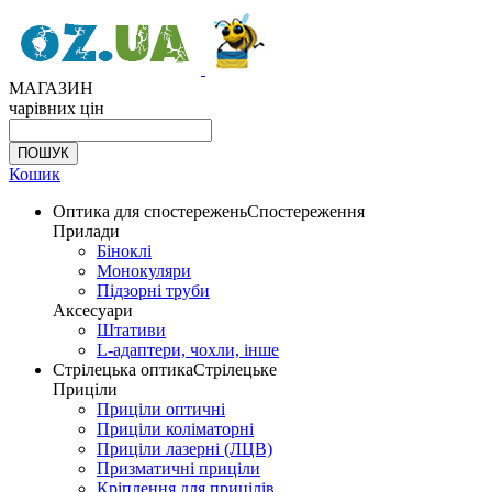
МАГАЗИН
чарівних цін
Кошик
Оптика для спостережень
Спостереження
Прилади
Біноклі
Монокуляри
Підзорні труби
Аксесуари
Штативи
L-адаптери, чохли, інше
Стрілецька оптика
Стрілецьке
Приціли
Приціли оптичні
Приціли коліматорні
Приціли лазерні (ЛЦВ)
Призматичні приціли
Кріплення для прицілів