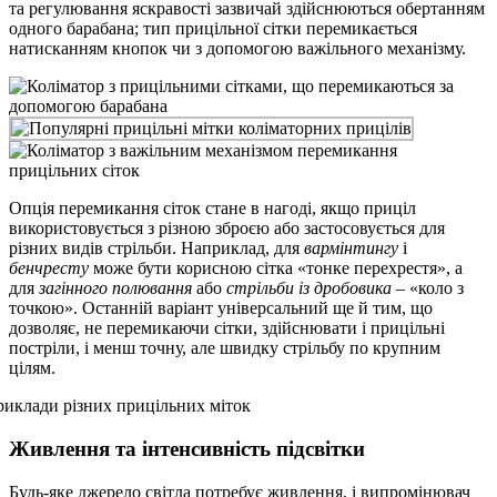
та регулювання яскравості зазвичай здійснюються обертанням
одного барабана; тип прицільної сітки перемикається
натисканням кнопок чи з допомогою важільного механізму.
Опція перемикання сіток стане в нагоді, якщо приціл
використовується з різною зброєю або застосовується для
різних видів стрільби. Наприклад, для
вармінтингу
і
бенчресту
може бути корисною сітка «тонке перехрестя», а
для
загінного полювання
або
стрільби із дробовика
– «коло з
точкою». Останній варіант універсальний ще й тим, що
дозволяє, не перемикаючи сітки, здійснювати і прицільні
постріли, і менш точну, але швидку стрільбу по крупним
цілям.
Живлення та інтенсивність підсвітки
Будь-яке джерело світла потребує живлення, і випромінювач