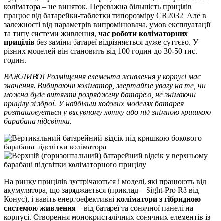
коліматора – не виняток. Переважна більшість прицілів
працює від батарейки-таблетки типорозміру CR2032. Але в
залежності від параметрів випромінювача, умов експлуатації
та типу системи живлення,
час роботи коліматорних
прицілів
без заміни батареї відрізняється дуже суттєво. У
різних моделей він становить від 100 годин до 30-50 тис.
годин.
ВАЖЛИВО!
Розміщення елемента живлення у корпусі має
значення. Вибираючи коліматор, звертайте увагу на те, чи
можна буде витягти розряджену батарею, не знімаючи
прицілу зі зброї. У найбільш ходових моделях батарея
розташовується у висувному лотку або під знімною кришкою
барабана підсвітки.
На ринку прицілів зустрічаються і моделі, які працюють від
акумулятора, що заряджається (приклад – Sight-Pro R8 від
Конус), і навіть енергоефективні
коліматори з гібридною
системою живлення
– від батареї та сонячної панелі на
корпусі. Створення монокристалічних сонячних елементів із