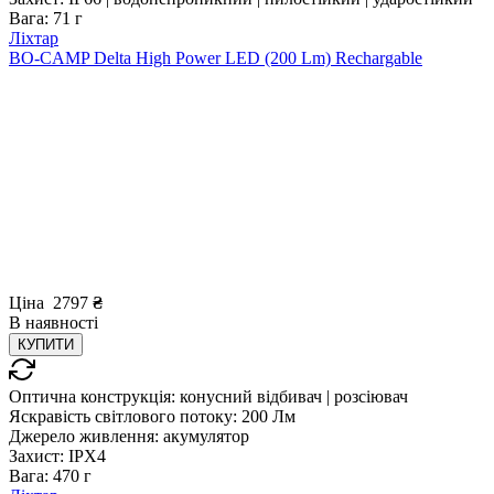
Вага:
71 г
Ліхтар
BO-CAMP Delta High Power LED (200 Lm) Rechargable
Ціна
2797
₴
В
наявності
КУПИТИ
Оптична конструкція:
конусний відбивач | розсіювач
Яскравість світлового потоку:
200 Лм
Джерело живлення:
акумулятор
Захист:
IPX4
Вага:
470 г