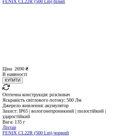
FENIX CL22R (500 Lm) білий
Ціна
2690
₴
В
наявності
КУПИТИ
Оптична конструкція:
розсіювач
Яскравість світлового потоку:
500 Лм
Джерело живлення:
акумулятор
Захист:
IP65 | вологонепроникний | пилостійкий |
ударостійкий
Вага:
135 г
Ліхтар
FENIX CL22R (500 Lm) чорний