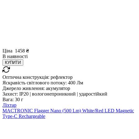
Ціна
1458
₴
В
наявності
КУПИТИ
Оптична конструкція:
рефлектор
Яскравість світлового потоку:
400 Лм
Джерело живлення:
акумулятор
Захист:
IP20 | вологонепроникний | ударостійкий
Вага:
30 г
Ліхтар
MACTRONIC Flagger Nano (500 Lm) White/Red LED Magnetic
Type-C Rechargeable