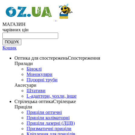
МАГАЗИН
чарівних цін
Кошик
Оптика для спостережень
Спостереження
Прилади
Біноклі
Монокуляри
Підзорні труби
Аксесуари
Штативи
L-адаптери, чохли, інше
Стрілецька оптика
Стрілецьке
Приціли
Приціли оптичні
Приціли коліматорні
Приціли лазерні (ЛЦВ)
Призматичні приціли
Кріплення для прицілів