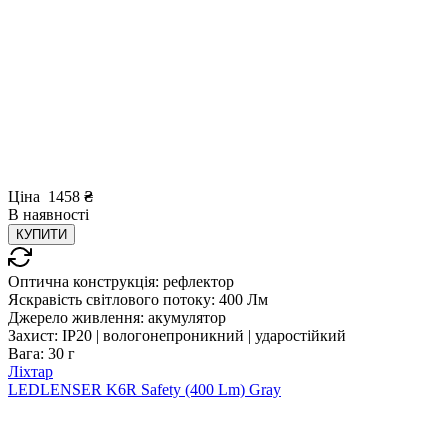
Ціна
1458
₴
В
наявності
КУПИТИ
Оптична конструкція:
рефлектор
Яскравість світлового потоку:
400 Лм
Джерело живлення:
акумулятор
Захист:
IP20 | вологонепроникний | ударостійкий
Вага:
30 г
Ліхтар
LEDLENSER K6R Safety (400 Lm) Gray