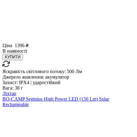
Ціна
1396
₴
В
наявності
КУПИТИ
Яскравість світлового потоку:
500 Лм
Джерело живлення:
акумулятор
Захист:
IPX4 | ударостійкий
Вага:
38 г
Ліхтар
BO-CAMP Seginius High Power LED (150 Lm) Solar
Rechargeable