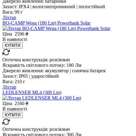
Джерело живлення:
батарейки
Захист:
IPX4 | вологонепроникний | пилостійкий
Вага:
99 г
Ліхтар
BO-CAMP Wega (180 Lm) Powerbank Solar
Ціна
2596
₴
В
наявності
КУПИТИ
Оптична конструкція:
розсіювач
Яскравість світлового потоку:
180 Лм
Джерело живлення:
акумулятор | сонячна батарея
Захист:
IP65 | ударостійкий
Вага:
210 г
Ліхтар
LEDLENSER ML4 (300 Lm)
Ціна
2160
₴
В
наявності
КУПИТИ
Оптична конструкція:
розсіювач
Яскравість світлового потоку:
300 Лм