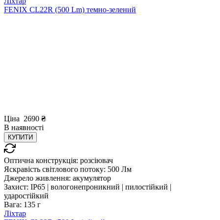
Ліхтар
FENIX CL22R (500 Lm) темно-зелений
Ціна
2690
₴
В
наявності
КУПИТИ
Оптична конструкція:
розсіювач
Яскравість світлового потоку:
500 Лм
Джерело живлення:
акумулятор
Захист:
IP65 | вологонепроникний | пилостійкий |
ударостійкий
Вага:
135 г
Ліхтар