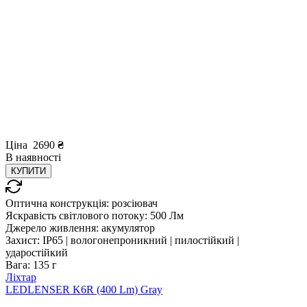
Ціна
2690
₴
В
наявності
КУПИТИ
Оптична конструкція:
розсіювач
Яскравість світлового потоку:
500 Лм
Джерело живлення:
акумулятор
Захист:
IP65 | вологонепроникний | пилостійкий |
ударостійкий
Вага:
135 г
Ліхтар
LEDLENSER K6R (400 Lm) Gray