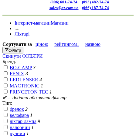
(096) 601-74-74
(093) 482-74-74
sales@oz.com.ua
(066) 187-74-74
Інтернет-магазин
Магазин
→
Ліхтарі
Сортувати
за
ціною
рейтингом↓
назвою
фільтр
Скинути
ФІЛЬТРИ
Бренд:
BO-CAMP
3
FENIX
3
LEDLENSER
4
MACTRONIC
1
PRINCETON TEC
1
✔
– додати або зняти фільтр
Тип:
брелок
2
велофара
1
ліхтар-лампа
9
налобний
1
ручний
1