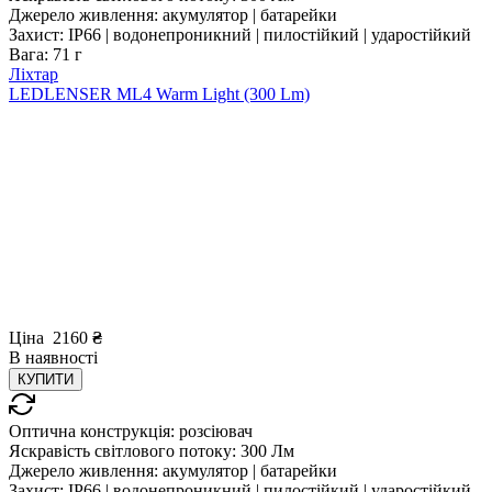
Джерело живлення:
акумулятор | батарейки
Захист:
IP66 | водонепроникний | пилостійкий | ударостійкий
Вага:
71 г
Ліхтар
LEDLENSER ML4 Warm Light (300 Lm)
Ціна
2160
₴
В
наявності
КУПИТИ
Оптична конструкція:
розсіювач
Яскравість світлового потоку:
300 Лм
Джерело живлення:
акумулятор | батарейки
Захист:
IP66 | водонепроникний | пилостійкий | ударостійкий