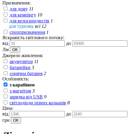
Призначення:
для дому
11
для кемпінгу
10
для велосипедистів
1
для туризму
всі 12
спецпризначення
1
Яскравість світлового потоку:
від
до
Лм
Джерело живлення:
акумулятор
11
батарейки
3
сонячна батарея
2
Особливість:
з карабіном
з магнітом
3
зарядка від USB
9
світлодіоди різних кольорів
8
Ціна:
від
до
грн