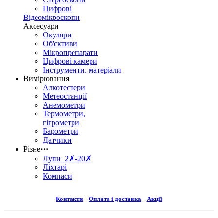
Цифрові
Відеомікроскопи
Аксесуари
Окуляри
Об'єктиви
Мікропрепарати
Цифрові камери
Інструменти, матеріали
Вимірювання
Алкотестери
Метеостанції
Анемометри
Термометри,
гігрометри
Барометри
Датчики
Різне
⋯
Лупи 2✗-20✗
Ліхтарі
Компаси
Контакти
Оплата і доставка
Акції