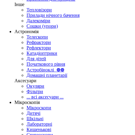
Інше
Тепловізори
Прилади нічного бачення
Далекоміри
Сошки (упори)
Астрономія
Телескопи
Рефрактори
Рефлектори
Катадіоптрики
Для дітей
Початкового рівня
Астробіноклі
⊚
⊚
Домашні планетарії
Аксесуари
Окуляри
Фільтри
... всі аксесуари ...
Мікроскопія
Мікроскопи
Дитячі
Шкільні
Лабораторні
Кишенькові
Стереоскопи