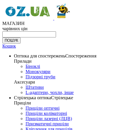
МАГАЗИН
чарівних цін
Кошик
Оптика для спостережень
Спостереження
Прилади
Біноклі
Монокуляри
Підзорні труби
Аксесуари
Штативи
L-адаптери, чохли, інше
Стрілецька оптика
Стрілецьке
Приціли
Приціли оптичні
Приціли коліматорні
Приціли лазерні (ЛЦВ)
Призматичні приціли
Кріплення для прицілів