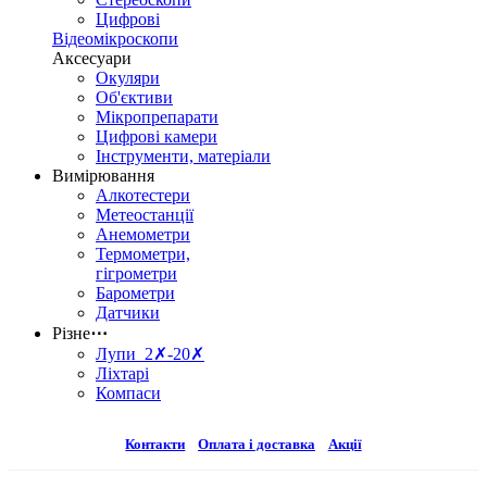
Цифрові
Відеомікроскопи
Аксесуари
Окуляри
Об'єктиви
Мікропрепарати
Цифрові камери
Інструменти, матеріали
Вимірювання
Алкотестери
Метеостанції
Анемометри
Термометри,
гігрометри
Барометри
Датчики
Різне
⋯
Лупи 2✗-20✗
Ліхтарі
Компаси
Контакти
Оплата і доставка
Акції