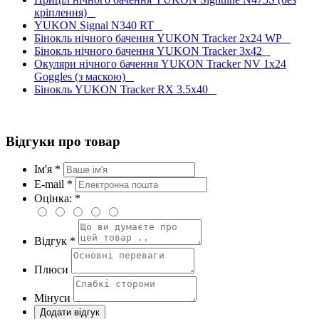
кріплення)
YUKON Signal N340 RT
Бінокль нічного бачення YUKON Tracker 2x24 WP
Бінокль нічного бачення YUKON Tracker 3x42
Окуляри нічного бачення YUKON Tracker NV 1x24
Goggles (з маскою)
Бінокль YUKON Tracker RX 3.5x40
Відгуки про товар
Ім'я *
E-mail *
Оцінка: *
Відгук *
Плюси
Мінуси