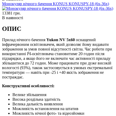
Монокуляр нічного бачення KONUS KONUSPY-18 (6x-36x)
13381
грн.
В наявності
ОПИС
Прилад нічного бачення
Yukon NV 5x60
оснащений
інфрачервоним освітлювачем, який дозволяє йому видавати
зображення за умов повної відсутності світла. Час роботи при
використанні ІЧ-освітлювача становитиме 20 годин після
підзарядки, а якщо його не включати час активності приладу
збільшитися до 72 годин. Може працювати при дуже високій
вологості (93%), також застосовується в умовах екстремальної
температури — навіть при -25 і +40 якість зображення не
постраждає.
Конструктивні особливості:
Велике збільшення
Висока роздільна здатність
Велика дальність виявлення
Можливість встановлення на штатив
Можливість нічної фото- та відеозйомки