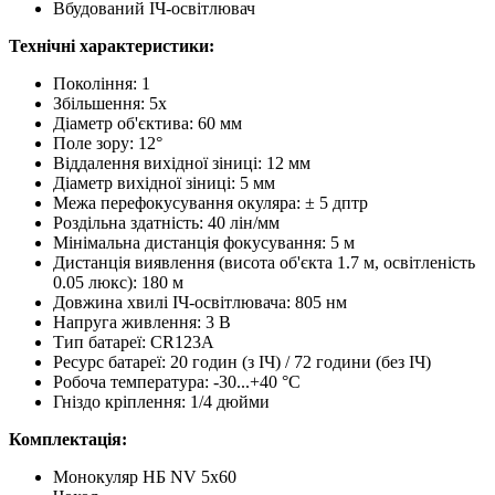
Вбудований ІЧ-освітлювач
Технічні характеристики:
Покоління: 1
Збільшення: 5х
Діаметр об'єктива: 60 мм
Поле зору: 12°
Віддалення вихідної зіниці: 12 мм
Діаметр вихідної зіниці: 5 мм
Межа перефокусування окуляра: ± 5 дптр
Роздільна здатність: 40 лін/мм
Мінімальна дистанція фокусування: 5 м
Дистанція виявлення (висота об'єкта 1.7 м, освітленість
0.05 люкс): 180 м
Довжина хвилі ІЧ-освітлювача: 805 нм
Напруга живлення: 3 В
Тип батареї: CR123A
Ресурс батареї: 20 годин (з ІЧ) / 72 години (без ІЧ)
Робоча температура: -30...+40 °C
Гніздо кріплення: 1/4 дюйми
Комплектація:
Монокуляр НБ NV 5х60