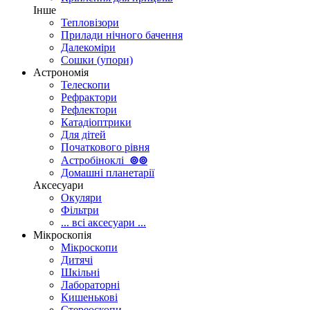
Інше
Тепловізори
Прилади нічного бачення
Далекоміри
Сошки (упори)
Астрономія
Телескопи
Рефрактори
Рефлектори
Катадіоптрики
Для дітей
Початкового рівня
Астробіноклі
⊚
⊚
Домашні планетарії
Аксесуари
Окуляри
Фільтри
... всі аксесуари ...
Мікроскопія
Мікроскопи
Дитячі
Шкільні
Лабораторні
Кишенькові
Стереоскопи