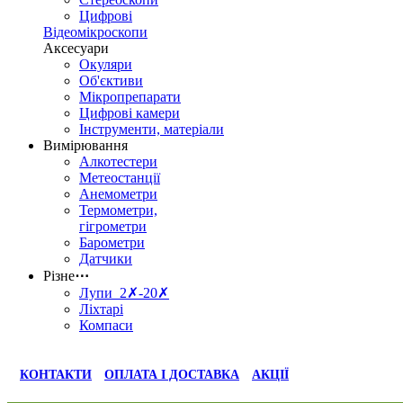
Цифрові
Відеомікроскопи
Аксесуари
Окуляри
Об'єктиви
Мікропрепарати
Цифрові камери
Інструменти, матеріали
Вимірювання
Алкотестери
Метеостанції
Анемометри
Термометри,
гігрометри
Барометри
Датчики
Різне
⋯
Лупи 2✗-20✗
Ліхтарі
Компаси
КОНТАКТИ
ОПЛАТА І ДОСТАВКА
АКЦІЇ