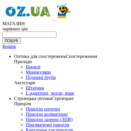
МАГАЗИН
чарівних цін
Кошик
Оптика для спостережень
Спостереження
Прилади
Біноклі
Монокуляри
Підзорні труби
Аксесуари
Штативи
L-адаптери, чохли, інше
Стрілецька оптика
Стрілецьке
Приціли
Приціли оптичні
Приціли коліматорні
Приціли лазерні (ЛЦВ)
Призматичні приціли
Кріплення для прицілів