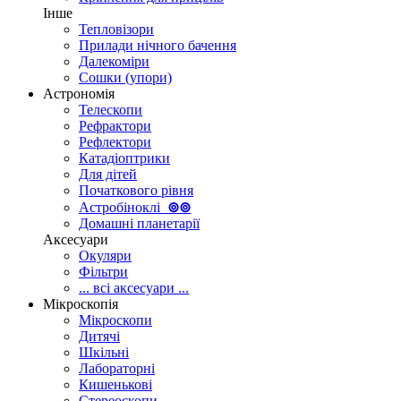
Інше
Тепловізори
Прилади нічного бачення
Далекоміри
Сошки (упори)
Астрономія
Телескопи
Рефрактори
Рефлектори
Катадіоптрики
Для дітей
Початкового рівня
Астробіноклі
⊚
⊚
Домашні планетарії
Аксесуари
Окуляри
Фільтри
... всі аксесуари ...
Мікроскопія
Мікроскопи
Дитячі
Шкільні
Лабораторні
Кишенькові
Стереоскопи