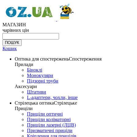
МАГАЗИН
чарівних цін
Кошик
Оптика для спостережень
Спостереження
Прилади
Біноклі
Монокуляри
Підзорні труби
Аксесуари
Штативи
L-адаптери, чохли, інше
Стрілецька оптика
Стрілецьке
Приціли
Приціли оптичні
Приціли коліматорні
Приціли лазерні (ЛЦВ)
Призматичні приціли
Кріплення для прицілів