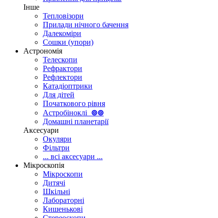
Інше
Тепловізори
Прилади нічного бачення
Далекоміри
Сошки (упори)
Астрономія
Телескопи
Рефрактори
Рефлектори
Катадіоптрики
Для дітей
Початкового рівня
Астробіноклі
⊚
⊚
Домашні планетарії
Аксесуари
Окуляри
Фільтри
... всі аксесуари ...
Мікроскопія
Мікроскопи
Дитячі
Шкільні
Лабораторні
Кишенькові
Стереоскопи