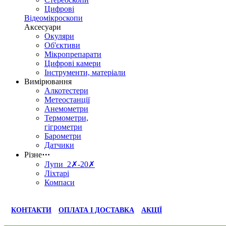
Цифрові
Відеомікроскопи
Аксесуари
Окуляри
Об'єктиви
Мікропрепарати
Цифрові камери
Інструменти, матеріали
Вимірювання
Алкотестери
Метеостанції
Анемометри
Термометри,
гігрометри
Барометри
Датчики
Різне
⋯
Лупи 2✗-20✗
Ліхтарі
Компаси
КОНТАКТИ
ОПЛАТА І ДОСТАВКА
АКЦІЇ