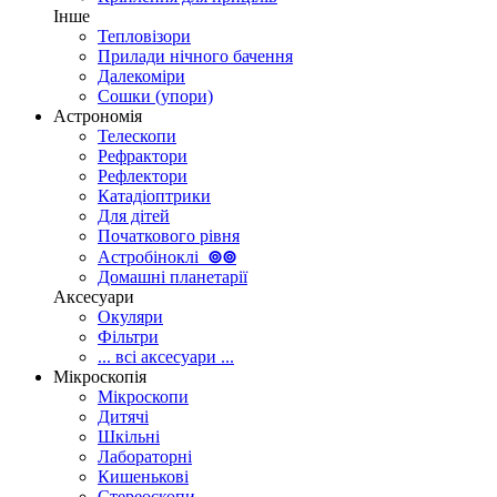
Інше
Тепловізори
Прилади нічного бачення
Далекоміри
Сошки (упори)
Астрономія
Телескопи
Рефрактори
Рефлектори
Катадіоптрики
Для дітей
Початкового рівня
Астробіноклі
⊚
⊚
Домашні планетарії
Аксесуари
Окуляри
Фільтри
... всі аксесуари ...
Мікроскопія
Мікроскопи
Дитячі
Шкільні
Лабораторні
Кишенькові
Стереоскопи