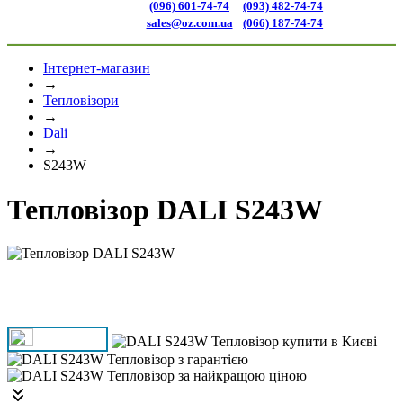
(096) 601-74-74
(093) 482-74-74
sales@oz.com.ua
(066) 187-74-74
Інтернет-магазин
→
Тепловізори
→
Dali
→
S243W
Тепловізор DALI S243W