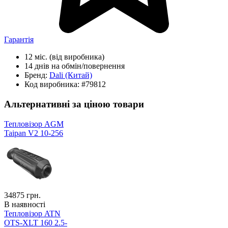
Гарантія
12 міс.
(від виробника)
14 днів
на обмін/повернення
Бренд:
Dali
(Китай)
Код виробника:
#79812
Альтернативні за ціною товари
Тепловізор AGM
Taipan V2 10-256
34875
грн.
В наявності
Тепловізор ATN
OTS-XLT 160 2.5-