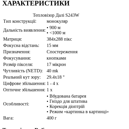
ХАРАКТЕРИСТИКИ
Тепловізор Далі S243W
Тип конструкції:
монокуляр
• 900 м
Дальність виявлення:
• <1000 м
Матриця:
384x288 пікс
Фокусна відстань:
15 мм
Призначення:
Спостереження
Фокусування:
кнопками
Розмір пікселя:
17 мікрон
Чутливість (NETD):
40 mk
Реальний кут зору:
29.4x18 °
Цифрове збільшення:
1 - 4 x
Оптичне збільшення:
1 x
• Вбудована батарея
• Гніздо для штатива
Особливості:
• Корекція діоптрій
• Режим «картинка в картинці»
Вага:
400 г