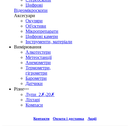
Цифрові
Відеомікроскопи
Аксесуари
Окуляри
Об'єктиви
Мікропрепарати
Цифрові камери
Інструменти, матеріали
Вимірювання
Алкотестери
Метеостанції
Анемометри
Термометри,
гігрометри
Барометри
Датчики
Різне
⋯
Лупи 2✗-20✗
Ліхтарі
Компаси
Контакти
Оплата і доставка
Акції