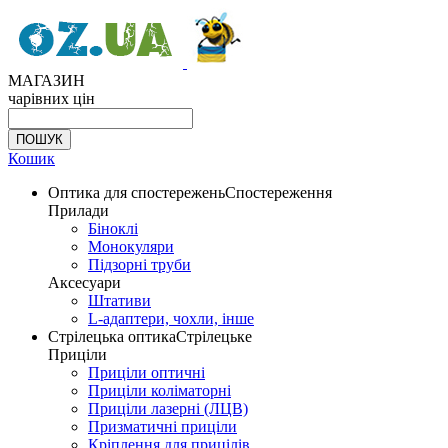
МАГАЗИН
чарівних цін
Кошик
Оптика для спостережень
Спостереження
Прилади
Біноклі
Монокуляри
Підзорні труби
Аксесуари
Штативи
L-адаптери, чохли, інше
Стрілецька оптика
Стрілецьке
Приціли
Приціли оптичні
Приціли коліматорні
Приціли лазерні (ЛЦВ)
Призматичні приціли
Кріплення для прицілів