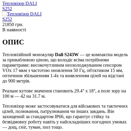
Тепловізор DALI
S252
21850
грн.
В наявності
ОПИС
Тепловізійний монокуляр
Dali S243W
— це компактна модель
за привабливою ціною, що володіє всіма потрібними
параметрами: високочутливим неохолоджуваним сенсором
VOx 17 мкм з частотою оновлення 50 Гц, об'єктивом 15 мм,
оптичним збільшенням 1-4х та виявленням цілей на відстані
до 900 метрів.
Реальне кутове значення становить 29.4° х 18°, а поле зору на
100 м — 42 на 31.7 м.
Тепловізор може застосовуватися для військових та тактичних
цілей, полювання, патрулювання чи інших завдань. Він
захищений за стандартом IP66, що гарантує стійку та
безвідмовну роботу навіть у найскладніших погодних умовах
— дощ, сніг, туман, пил тощо.