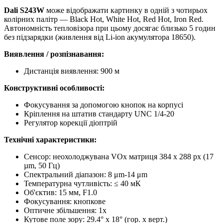
Dali S243W
може відображати картинку в одній з чотирьох
колірних палітр — Black Hot, White Hot, Red Hot, Iron Red.
Автономність тепловізора при цьому досягає близько 5 годин
без підзарядки (живлення від Li-ion акумулятора 18650).
Виявлення / розпізнавання:
Дистанція виявлення: 900 м
Конструктивні особливості:
Фокусування за допомогою кнопок на корпусі
Кріплення на штатив стандарту UNC 1/4-20
Регулятор корекції діоптрій
Технічні характеристики:
Сенсор: неохолоджувана VOx матриця 384 х 288 px (17
µm, 50 Гц)
Спектральний діапазон: 8 μm-14 μm
Температурна чутливість: ≤ 40 мК
Об'єктив: 15 мм, F1.0
Фокусування: кнопкове
Оптичне збільшення: 1х
Кутове поле зору: 29.4° х 18° (гор. x верт.)