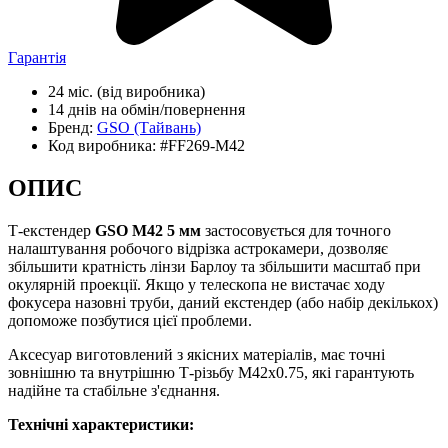
Гарантія
24 міс.
(від виробника)
14 днів
на обмін/повернення
Бренд:
GSO
(Тайвань)
Код виробника:
#FF269-M42
ОПИС
Т-екстендер
GSO М42 5 мм
застосовується для точного
налаштування робочого відрізка астрокамери, дозволяє
збільшити кратність лінзи Барлоу та збільшити масштаб при
окулярній проекції. Якщо у телескопа не вистачає ходу
фокусера назовні труби, даний екстендер (або набір декількох)
допоможе позбутися цієї проблеми.
Аксесуар виготовлений з якісних матеріалів, має точні
зовнішню та внутрішню Т-різьбу М42х0.75, які гарантують
надійне та стабільне з'єднання.
Технічні характеристики: