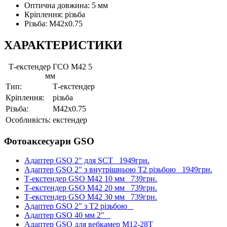
Оптична довжина: 5 мм
Кріплення: різьба
Різьба: М42х0.75
ХАРАКТЕРИСТИКИ
Т-екстендер ГСО M42 5
мм
Тип:
Т-екстендер
Кріплення:
різьба
Різьба:
М42x0.75
Особливість:
екстендер
Фотоаксесуари GSO
Адаптер GSO 2" для SCT
1949грн.
Адаптер GSO 2" з внутрішньою Т2 різьбою
1949грн.
Т-екстендер GSO M42 10 мм
739грн.
Т-екстендер GSO M42 20 мм
739грн.
Т-екстендер GSO M42 30 мм
739грн.
Адаптер GSO 2" з Т2 різьбою
Адаптер GSO 40 мм 2"
Адаптер GSO для вебкамер М12-28Т