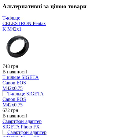
Альтернативні за ціною товари
Т-кільце
CELESTRON Pentax
K М42x1
748
грн.
В наявності
Т-кільце SIGETA
Canon EOS
M42x0.75
672
грн.
В наявності
Смартфон-адаптер
SIGETA Photo FX