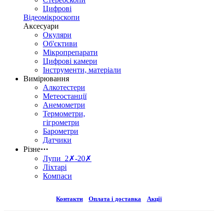
Цифрові
Відеомікроскопи
Аксесуари
Окуляри
Об'єктиви
Мікропрепарати
Цифрові камери
Інструменти, матеріали
Вимірювання
Алкотестери
Метеостанції
Анемометри
Термометри,
гігрометри
Барометри
Датчики
Різне
⋯
Лупи 2✗-20✗
Ліхтарі
Компаси
Контакти
Оплата і доставка
Акції