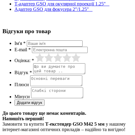
Т-адаптер GSO для окулярної проекції 1.25"
Адаптер GSO для фокусера 2"/1.25"
Відгуки про товар
Ім'я *
E-mail *
Оцінка: *
Відгук *
Плюси
Мінуси
До цього товару ще немає коментарів.
Напишіть перший!
Замовити та купити
Т-екстендер GSO M42 5 мм
у нашому
інтернет-магазині оптичних приладів – надійно та вигідно!