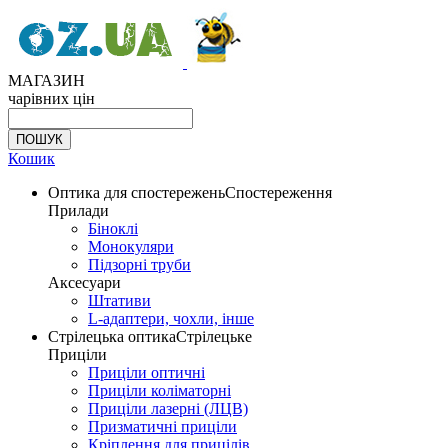
МАГАЗИН
чарівних цін
Кошик
Оптика для спостережень
Спостереження
Прилади
Біноклі
Монокуляри
Підзорні труби
Аксесуари
Штативи
L-адаптери, чохли, інше
Стрілецька оптика
Стрілецьке
Приціли
Приціли оптичні
Приціли коліматорні
Приціли лазерні (ЛЦВ)
Призматичні приціли
Кріплення для прицілів