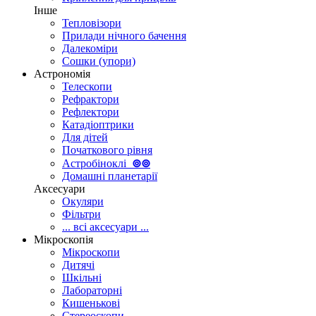
Інше
Тепловізори
Прилади нічного бачення
Далекоміри
Сошки (упори)
Астрономія
Телескопи
Рефрактори
Рефлектори
Катадіоптрики
Для дітей
Початкового рівня
Астробіноклі
⊚
⊚
Домашні планетарії
Аксесуари
Окуляри
Фільтри
... всі аксесуари ...
Мікроскопія
Мікроскопи
Дитячі
Шкільні
Лабораторні
Кишенькові
Стереоскопи